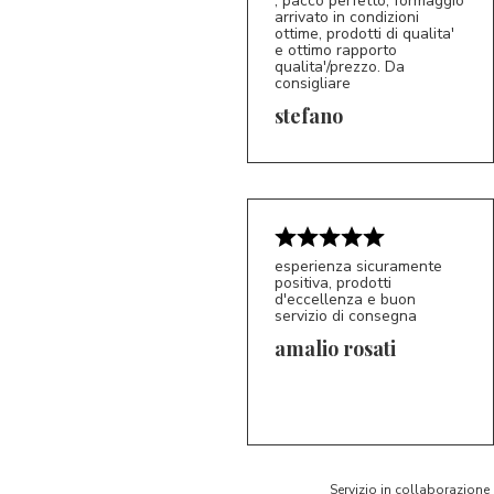
, pacco perfetto, formaggio
arrivato in condizioni
ottime, prodotti di qualita'
e ottimo rapporto
qualita'/prezzo. Da
consigliare
5/5
S*
stefano
esperienza sicuramente
positiva, prodotti
d'eccellenza e buon
servizio di consegna
amalio rosati
5/5
AR
Servizio in collaborazione