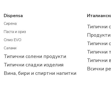
Dispensa
Cирена
Типични 
Паста и ориз
Продукти
Олио EVO
Типични 
Салами
Типични 
Типични солени продукти
Типични 
Типични сладки изделия
Всички р
Вина, бири и спиртни напитки