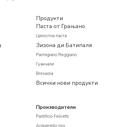
Продукти
Паста от Грањано
Цялостна паста
Зизона ди Батипаля
и
Parmigiano Reggiano
Гуанчале
Bresaola
Всички нови продукти
Производители
Pastificio Felicetti
Acquerello riso