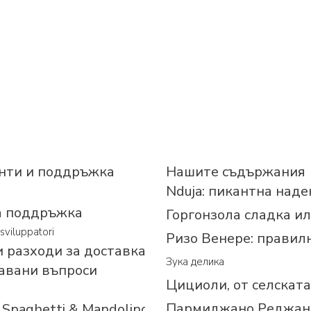
нти и поддръжка
Нашите съдържания
Nduja: пикантна над
а поддръжка
Горгонзола сладка и
sviluppatori
Ризо Венере: правилни
 разходи за доставка
Зука делика
авани въпроси
Цициоли, от селскат
Пармиджано Реджано
Spaghetti & Mandolino