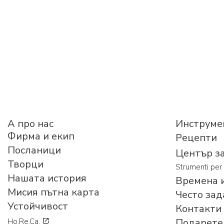
A про нас
Инструме
Фирма и екип
Рецепти
Посланици
Център з
Творци
Strumenti per 
Нашата история
Времена и
Мисия пътна карта
Често зад
Устойчивост
Контакти
Подарете 
Ho.Re.Ca.