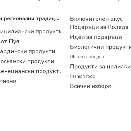
Италиански регионални традиционни продукти
Включителен вкус
Подаръци за Коледа
сицилиански продукти
Идеи за подаръци
 от Пуя
Биологични продукт
сардински продукти
Gluten свободен
тоскански продукти
Продукти за целиаки
венециански продукти
Fashion food
егиони
Всички избори