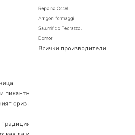
Beppino Occelli
Arrigoni formaggi
Salumificio Pedrazzoli
Domori
Всички производители
еница
ли пикантна?
ят ориз за...
а традиция
: как да изберем правилното