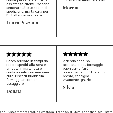
consegna veloce e ottima
imballaggio molto accurato
assistenza clienti. Possono
Morena
sembrare alte le spese di
spedizione, ma la cura per
l’imballaggio vi stupirà!
Laura Pazzano
5/5
5/5
LP
M*
Pacco arrivato in tempi da
Azienda seria ho
record,spediti alla sera e
acquistato del formaggio
arrivato in mattinata e
buonissimo farò
confezionato con massima
nuovamente L ordine al più
cura. Biscotti buonissimi
presto, consiglio
formaggi ancora da
vivamente, grazie.
assaggiare.
Silvia
5/5
5/5
D*
S*
Donata
 con TrustCart che raccoglie e cataloga i feedback di utenti che hanno acquista