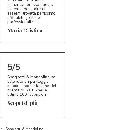
volta alcuni prodotti
alimentari presso questa
azienda, devo dire di
essermi trovata benissimo,
affidabili, gentili e
professionali.r
5/5
MC
Maria Cristina
5/5
Spaghetti & Mandolino ha
ottenuto un punteggio
medio di soddisfazione del
cliente di 5 su 5 nelle
ultime 100 recensioni
Scopri di più
to su Spaghetti & Mandolino