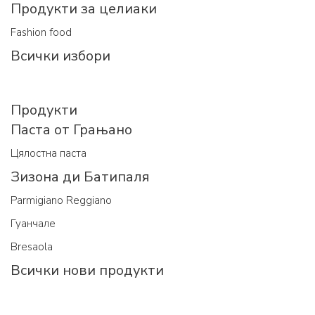
Продукти за целиаки
Fashion food
Всички избори
Продукти
Паста от Грањано
Цялостна паста
Зизона ди Батипаля
Parmigiano Reggiano
Гуанчале
Bresaola
Всички нови продукти