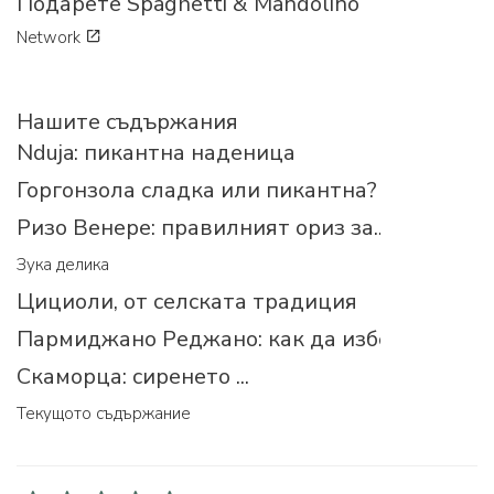
Подарете Spaghetti & Mandolino
Network
Нашите съдържания
Nduja: пикантна наденица
Горгонзола сладка или пикантна?
Ризо Венере: правилният ориз за...
Зука делика
Цициоли, от селската традиция
Пармиджано Реджано: как да изберем прав
Скаморца: сиренето ...
Текущото съдържание