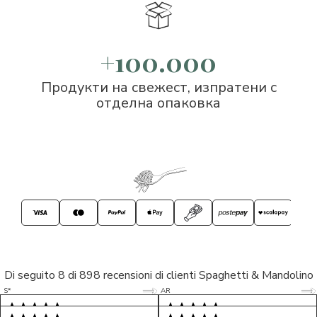
+100.000
Продукти на свежест, изпратени с
отделна опаковка
Di seguito 8 di 898 recensioni di clienti Spaghetti & Mandolino
5/5
5/5
S*
AR
5/5
5/5
LP
D*
5/5
5/5
M*
S*