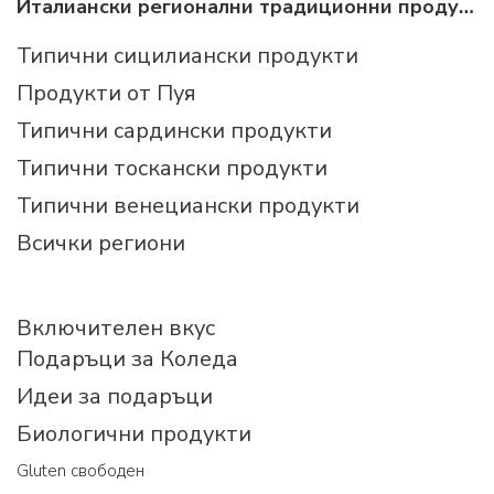
Италиански регионални традиционни продукти
Типични сицилиански продукти
Продукти от Пуя
Типични сардински продукти
Типични тоскански продукти
Типични венециански продукти
Всички региони
Включителен вкус
Подаръци за Коледа
Идеи за подаръци
Биологични продукти
Gluten свободен