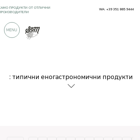
САМО ПРОДУКТИ ОТ ОТЛИЧНИ
WA: +39 351 865 9444
ПРОИЗВОДИТЕЛИ
MENU
OЩЕ 900 ПОЛОЖИТЕЛНИ ОТЗИВИ
: типични еногастрономични продукти