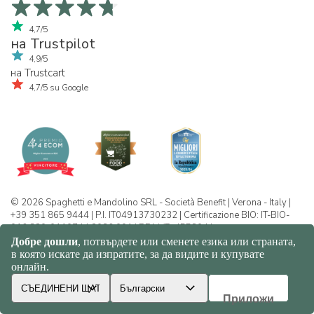
4,7/5
на Trustpilot
4,9/5
на Trustcart
4,7/5 su Google
© 2026 Spaghetti e Mandolino SRL - Società Benefit | Verona - Italy |
+39 351 865 9444 | P.I. IT04913730232 | Certificazione BIO: IT-BIO-
016.380-0110744.2026.001 | REA VR-455804 |
Политика за конфиденциалност и
бисквитки
|
Sitemap