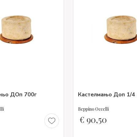
ньо ДОп 700г
Кастелмањо Доп 1/4
li
Beppino Occelli
0
€
90,50