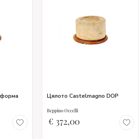
 форма
Цялото Castelmagno DOP
Beppino Occelli
€
372,00