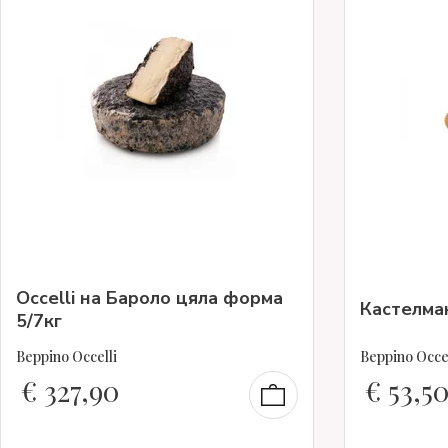
Occelli на Бароло цяла форма
Кастелма
5/7кг
Beppino Occelli
Beppino Occel
€
327,90
€
53,5