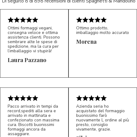
Di seguito 8 di 898 recensioni di clienti Spaghetti & Mandolino
Ottimi formaggi vegani,
Ottimo prodotto,
consegna veloce e ottima
imballaggio molto accurato
assistenza clienti. Possono
Morena
sembrare alte le spese di
spedizione, ma la cura per
l’imballaggio vi stupirà!
Laura Pazzano
5/5
5/5
LP
M*
Pacco arrivato in tempi da
Azienda seria ho
record,spediti alla sera e
acquistato del formaggio
arrivato in mattinata e
buonissimo farò
confezionato con massima
nuovamente L ordine al più
cura. Biscotti buonissimi
presto, consiglio
formaggi ancora da
vivamente, grazie.
assaggiare.