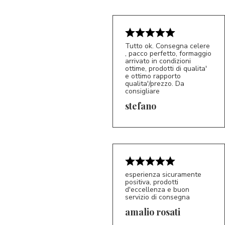
Tutto ok. Consegna celere
, pacco perfetto, formaggio
arrivato in condizioni
ottime, prodotti di qualita'
e ottimo rapporto
qualita'/prezzo. Da
consigliare
5/5
S*
stefano
esperienza sicuramente
positiva, prodotti
d'eccellenza e buon
servizio di consegna
amalio rosati