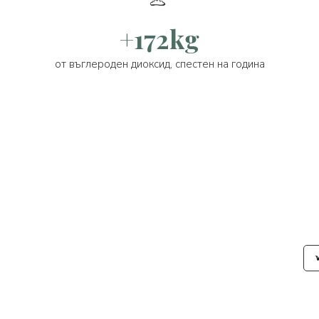
+172kg
от въглероден диоксид, спестен на година