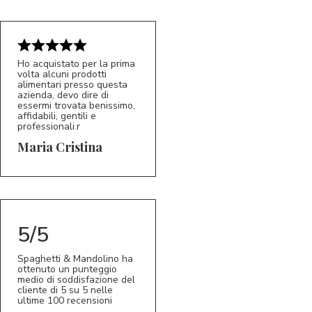
Ho acquistato per la prima
volta alcuni prodotti
alimentari presso questa
azienda, devo dire di
essermi trovata benissimo,
affidabili, gentili e
professionali.r
5/5
MC
Maria Cristina
5/5
Spaghetti & Mandolino ha
ottenuto un punteggio
medio di soddisfazione del
cliente di 5 su 5 nelle
ultime 100 recensioni