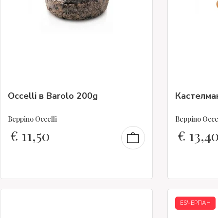
Occelli в Barolo 200g
Кастелма
Beppino Occelli
Beppino Occel
€
11,50
€
13,4
ESЧЕРПАН