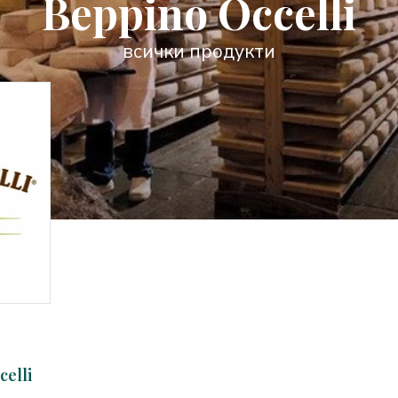
Beppino Occelli
всички продукти
celli