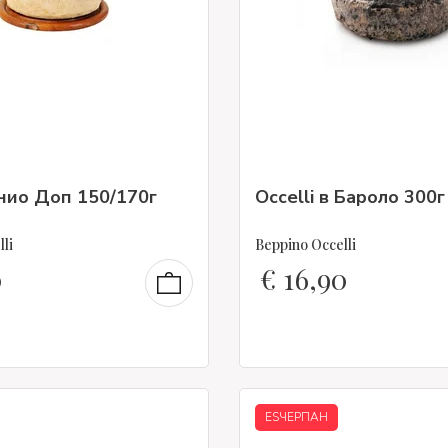
нио Доп 150/170г
Occelli в Бароло 300г
li
Beppino Occelli
0
€
16,90
ESЧЕРПАН