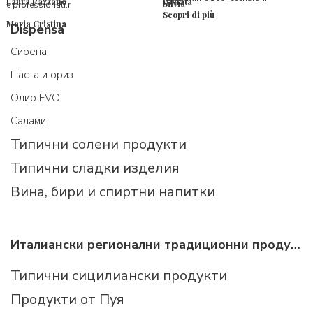
Laura Pazzano
Donata
Silvia
e professionali.r
Scopri di più
Maria Cristina
Dispensa
Cирена
Паста и ориз
Олио EVO
Салами
Типични солени продукти
Типични сладки изделия
Вина, бири и спиртни напитки
Италиански регионални традиционни продукти
Типични сицилиански продукти
Продукти от Пуя