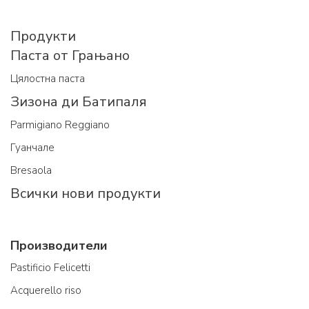
Продукти
Паста от Грањано
Цялостна паста
Зизона ди Батипаля
Parmigiano Reggiano
Гуанчале
Bresaola
Всички нови продукти
Производители
Pastificio Felicetti
Acquerello riso