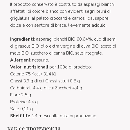
Il prodotto conservato è costituito da asparagi bianchi
affettati, di colore bianco con evidenti segni bruni di
grigliatura, al palato croccanti e carnosi, dal sapore
dolce e con sentore di brace, lievemente acidulo.
Ingredienti
: asparagi bianchi BIO 60,64%, olio di semi
di girasole BIO, olio extra vergine di oliva BIO, aceto di
mele BIO, zucchero di canna BIO, sale integrale.
Allergeni
: nessuno.
Valori nutrizionali
per 100g di prodotto:
Calorie 75 Kcal / 314 Kj
Grassi 3,9 g di cui Grassi saturi 0,5 g
Carboidrati 4,4 g di cui Zuccheri 4,4 g
Fibre 2,5 g
Proteine 4,4 g
Sale 0,11 g
Shelf life
: 24 mesi dalla data di produzione.
как се произвежда