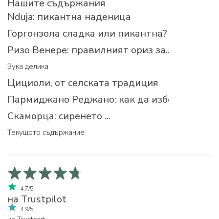
Нашите съдържания
Nduja: пикантна наденица
Горгонзола сладка или пикантна?
Ризо Венере: правилният ориз за...
Зука делика
Цициоли, от селската традиция
Пармиджано Реджано: как да изберем прав
Скаморца: сиренето ...
Текущото съдържание
4,7/5
на Trustpilot
4,9/5