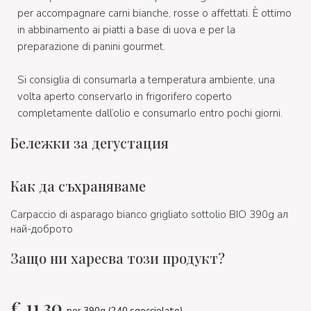
per accompagnare carni bianche, rosse o affettati. È ottimo
in abbinamento ai piatti a base di uova e per la
preparazione di panini gourmet.
Si consiglia di consumarla a temperatura ambiente, una
volta aperto conservarlo in frigorifero coperto
completamente dall’olio e consumarlo entro pochi giorni.
Бележки за дегустация
Как да съхраняваме
Carpaccio di asparago bianco grigliato sottolio BIO 390g ал
най-доброто
Защо ни харесва този продукт?
€
11,30
per 390g (240 sgocciolato)