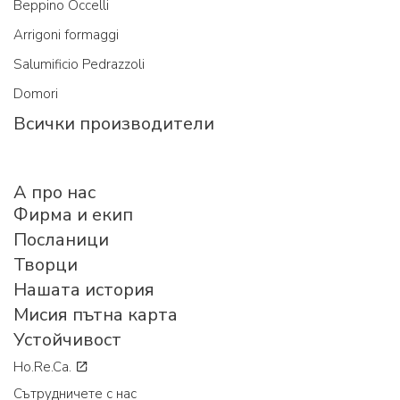
Beppino Occelli
Arrigoni formaggi
Salumificio Pedrazzoli
Domori
Всички производители
A про нас
Фирма и екип
Посланици
Творци
Нашата история
Мисия пътна карта
Устойчивост
Ho.Re.Ca.
Сътрудничете с нас