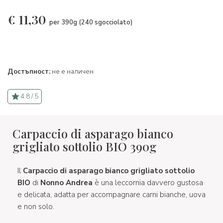
€
11,30
per 390g (240 sgocciolato)
Достъпност:
не е наличен
4.8 / 5
Carpaccio di asparago bianco
grigliato sottolio BIO 390g
Il
Carpaccio di asparago bianco grigliato sottolio
BIO
di
Nonno Andrea
è una leccornia davvero gustosa
e delicata, adatta per accompagnare carni bianche, uova
e non solo.