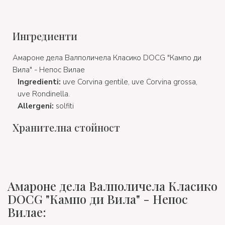
Ингредиенти
Амароне дела Валполичела Класико DOCG "Кампо ди
Вила" - Непос Вилае
Ingredienti:
uve Corvina gentile, uve Corvina grossa,
uve Rondinella.
Allergeni:
solfiti
Хранителна стойност
Амароне дела Валполичела Класико
DOCG "Кампо ди Вила" - Непос
Вилае: