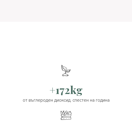
+172kg
от въглероден диоксид, спестен на година