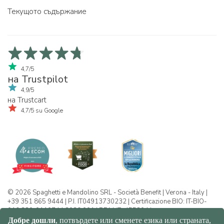
Текущото съдържание
4,7/5
на Trustpilot
4,9/5
на Trustcart
4,7/5 su Google
© 2026 Spaghetti e Mandolino SRL - Società Benefit | Verona - Italy |
+39 351 865 9444 | P.I. IT04913730232 | Certificazione BIO: IT-BIO-
016.380-0110744.2026.001 | REA VR-455804 |