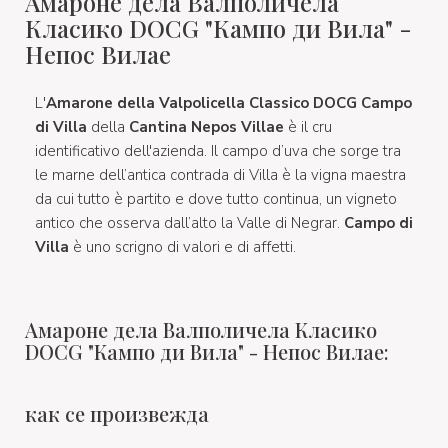
Амароне дела Валполичела
Класико DOCG "Кампо ди Вила" -
Непос Вилае
L'
Amarone della Valpolicella Classico DOCG Campo
di Villa
della
Cantina Nepos Villae
è il cru
identificativo dell'azienda. Il campo d’uva che sorge tra
le marne dell’antica contrada di Villa è la vigna maestra
da cui tutto è partito e dove tutto continua, un vigneto
antico che osserva dall’alto la Valle di Negrar.
Campo di
Villa
è uno scrigno di valori e di affetti.
Амароне дела Валполичела Класико
DOCG "Кампо ди Вила" - Непос Вилае:
как се произвежда