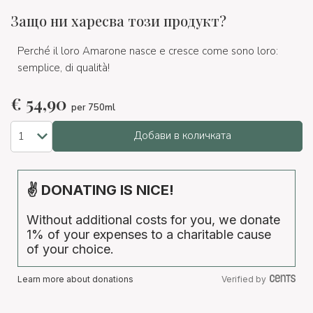
Защо ни харесва този продукт?
Perché il loro Amarone nasce e cresce come sono loro:
semplice, di qualità!
€
54,90
per 750ml
Добави в количката
✌ DONATING IS NICE!
Without additional costs for you, we donate
1% of your expenses to a charitable cause
of your choice.
Learn more about donations
Verified by