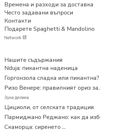
Времена и разходи за доставка
Често задавани въпроси
Контакти
Подарете Spaghetti & Mandolino
Network
Нашите съдържания
Nduja: пикантна наденица
Горгонзола сладка или пикантна?
Ризо Венере: правилният ориз за...
Зука делика
Цициоли, от селската традиция
Пармиджано Реджано: как да изберем прав
Скаморца: сиренето ...