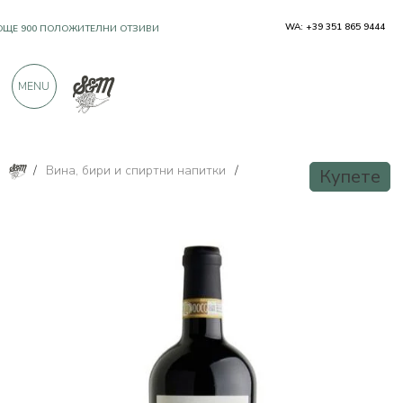
WA: +39 351 865 9444
OЩЕ 900 ПОЛОЖИТЕЛНИ ОТЗИВИ
MENU
/
Вина, бири и спиртни напитки
/
Купете