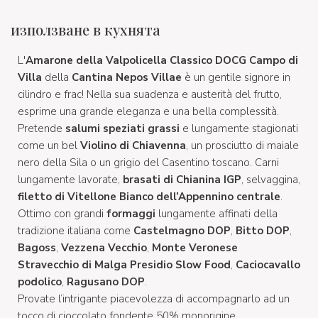
използване в кухнята
L'
Amarone della Valpolicella Classico DOCG Campo di
Villa
della
Cantina Nepos Villae
è un gentile signore in
cilindro e frac! Nella sua suadenza e austerità del frutto,
esprime una grande eleganza e una bella complessità.
Pretende
salumi speziati grassi
e lungamente stagionati
come un bel
Violino di Chiavenna
, un prosciutto di maiale
nero della Sila o un grigio del Casentino toscano. Carni
lungamente lavorate,
brasati di Chianina IGP
, selvaggina,
filetto di Vitellone Bianco dell’Appennino centrale
.
Ottimo con grandi
formaggi
lungamente affinati della
tradizione italiana come
Castelmagno DOP
,
Bitto DOP
,
Bagoss
,
Vezzena Vecchio
,
Monte Veronese
Stravecchio di Malga Presidio Slow Food
,
Caciocavallo
podolico
,
Ragusano DOP
.
Provate l’intrigante piacevolezza di accompagnarlo ad un
tocco di cioccolato fondente 50% monorigine