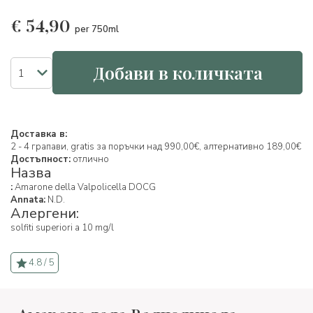
€
54,90
per 750ml
Добави в количката
Доставка в:
2 - 4 грапави, gratis за поръчки над 990,00€, алтернативно 189,00€
Достъпност:
отлично
Назва
:
Amarone della Valpolicella DOCG
Annata:
N.D.
Алергени:
solfiti superiori a 10 mg/l
4.8 / 5