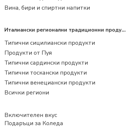
Вина, бири и спиртни напитки
Италиански регионални традиционни продукти
Типични сицилиански продукти
Продукти от Пуя
Типични сардински продукти
Типични тоскански продукти
Типични венециански продукти
Всички региони
Включителен вкус
Подаръци за Коледа