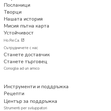
Посланици
Творци
Нашата история
Мисия пътна карта
Устойчивост
Ho.Re.Ca.
Сътрудничете с нас
Станете доставчик
Станете търговец
Consiglia ad un amico
Инструменти и поддръжка
Рецепти
Център за поддръжка
Strumenti per sviluppatori