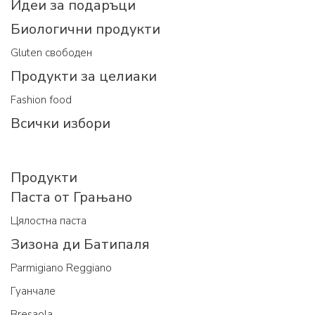
Идеи за подаръци
Биологични продукти
Gluten свободен
Продукти за целиаки
Fashion food
Всички избори
Продукти
Паста от Грањано
Цялостна паста
Зизона ди Батипаля
Parmigiano Reggiano
Гуанчале
Bresaola