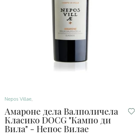
Nepos Villae
,
Амароне дела Валполичела
Класико DOCG "Кампо ди
Вила" - Непос Вилае