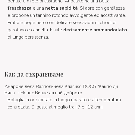
gentile e miele di castagno. Al palato ha una bella
freschezza
e una
netta sapidità
. Si apre con gentilezza
e propone un tannino rotondo avvolgente ed accattivante.
Frutta e pepe nero con delicate sensazioni di chiodi di
garofano e cannella. Finale
decisamente ammandorlato
di lunga persistenza.
Как да съхраняваме
Амароне дела Валполичела Класико DOCG "Кампо ди
Вила" - Непос Вилае ал най-доброто
Bottiglia in orizzontale in luogo riparato e a temperatura
controllata. Si gusta al meglio tra i 7 e i 12 anni.