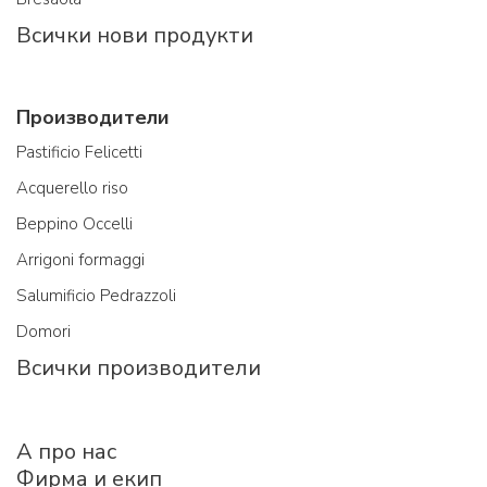
Всички нови продукти
Производители
Pastificio Felicetti
Acquerello riso
Beppino Occelli
Arrigoni formaggi
Salumificio Pedrazzoli
Domori
Всички производители
A про нас
Фирма и екип