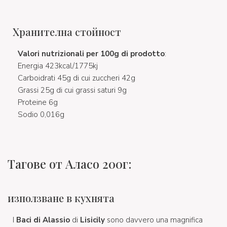
Хранителна стойност
Valori nutrizionali per 100g di prodotto
:
Energia 423kcal/1775kj
Carboidrati 45g di cui zuccheri 42g
Grassi 25g di cui grassi saturi 9g
Proteine 6g
Sodio 0,016g
Тагове от Аласо 200г:
използване в кухнята
I
Baci di Alassio
di
Lisicily
sono davvero una magnifica