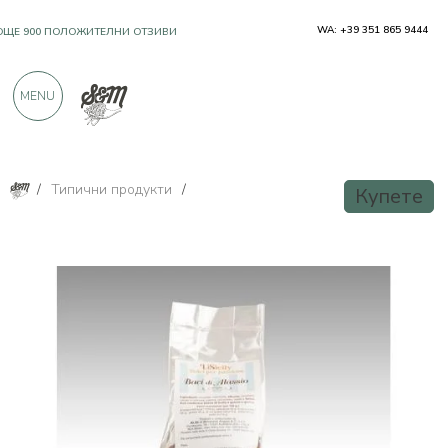
WA: +39 351 865 9444
OЩЕ 900 ПОЛОЖИТЕЛНИ ОТЗИВИ
MENU
/
Типични продукти
/
Купете