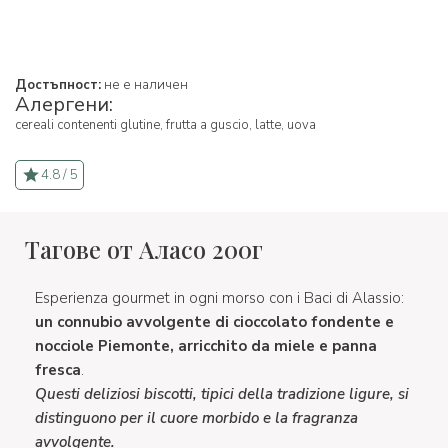
Достъпност:
не е наличен
Алергени:
cereali contenenti glutine,
frutta a guscio,
latte,
uova
4.8 / 5
Тагове от Аласо 200г
Esperienza gourmet in ogni morso con i Baci di Alassio:
un connubio avvolgente di cioccolato fondente e
nocciole Piemonte, arricchito da miele e panna
fresca
.
Questi deliziosi biscotti, tipici della tradizione ligure, si
distinguono per il cuore morbido e la fragranza
avvolgente.