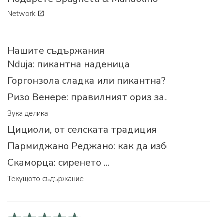
Network
Нашите съдържания
Nduja: пикантна наденица
Горгонзола сладка или пикантна?
Ризо Венере: правилният ориз за...
Зука делика
Цициоли, от селската традиция
Пармиджано Реджано: как да изберем прав
Скаморца: сиренето ...
Текущото съдържание