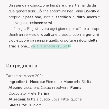
Un'azienda a conduzione familiare che si tramanda da
due generazioni. Ciò che accomuna negli anni
LiSicily
è
proprio la
passione
, unita al
sacrificio
, al
duro lavoro
e
alla voglia di
reinventarsi
.
La famiglia Puglisi lavora ogni giorno per offrire ai propri
clienti un servizio di
qualità
e prodotti buoni e
genuini
.
L'obiettivo è da sempre quello di portare i
dolci della
tradizione...
vai alla scheda di LiSicily
Ингредиенти
Тагове от Аласо 200г
Ingredienti
:
Nocciole
Piemonte,
Mandorle
Sicilia,
Albume
, Zucchero, Cacao in polvere,
Panna
,
Cioccolato, Miele,
Farina
.
Allergeni
: frutta a guscio, uova, latte, glutine.
Shelf Life
: 30 giorni