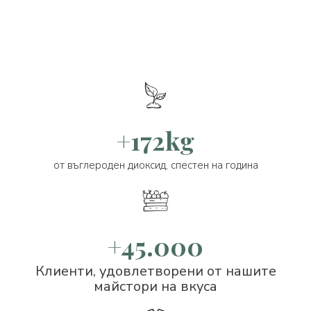
+172kg
от въглероден диоксид, спестен на година
+45.000
Клиенти, удовлетворени от нашите
майстори на вкуса