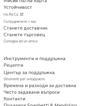
Мисия пътна карта
Устойчивост
Ho.Re.Ca.
Сътрудничете с нас
Станете доставчик
Станете търговец
Consiglia ad un amico
Инструменти и поддръжка
Рецепти
Център за поддръжка
Strumenti per sviluppatori
Времена и разходи за доставка
Често задавани въпроси
Контакти
Подарете Spaghetti & Mandolino