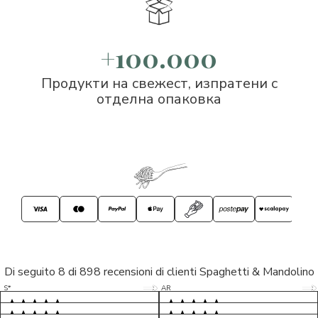
+100.000
Продукти на свежест, изпратени с
отделна опаковка
Di seguito 8 di 898 recensioni di clienti Spaghetti & Mandolino
5/5
5/5
S*
AR
5/5
5/5
LP
D*
5/5
5/5
M*
S*