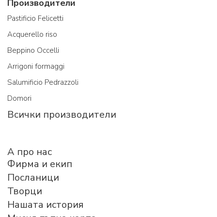
Производители
Pastificio Felicetti
Acquerello riso
Beppino Occelli
Arrigoni formaggi
Salumificio Pedrazzoli
Domori
Всички производители
A про нас
Фирма и екип
Посланици
Творци
Нашата история