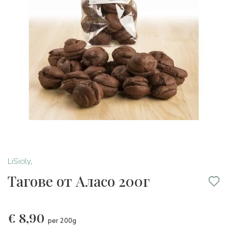
LiSicily
,
Тагове от Аласо 200г
€
8,90
per 200g