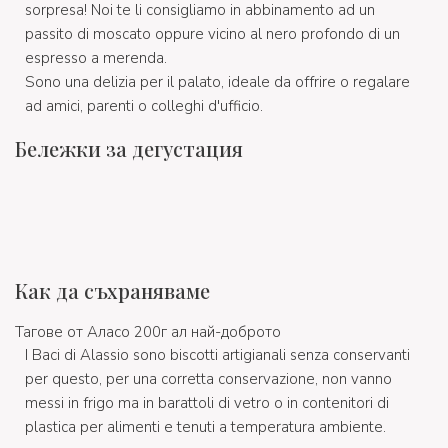
sorpresa! Noi te li consigliamo in abbinamento ad un
passito di moscato oppure vicino al nero profondo di un
espresso a merenda.
Sono una delizia per il palato, ideale da offrire o regalare
ad amici, parenti o colleghi d'ufficio.
Бележки за дегустация
Как да съхраняваме
Тагове от Аласо 200г ал най-доброто
I Baci di Alassio sono biscotti artigianali senza conservanti
per questo, per una corretta conservazione, non vanno
messi in frigo ma in barattoli di vetro o in contenitori di
plastica per alimenti e tenuti a temperatura ambiente.