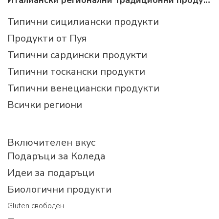
Италиански регионални традиционни продукти
Типични сицилиански продукти
Продукти от Пуя
Типични сардински продукти
Типични тоскански продукти
Типични венециански продукти
Всички региони
Включителен вкус
Подаръци за Коледа
Идеи за подаръци
Биологични продукти
Gluten свободен