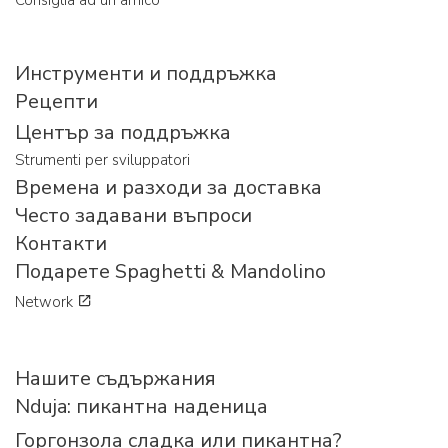
Инструменти и поддръжка
Рецепти
Център за поддръжка
Strumenti per sviluppatori
Времена и разходи за доставка
Често задавани въпроси
Контакти
Подарете Spaghetti & Mandolino
Network
Нашите съдържания
Nduja: пикантна наденица
Горгонзола сладка или пикантна?