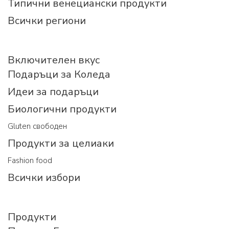
Типични венециански продукти
Всички региони
Включителен вкус
Подаръци за Коледа
Идеи за подаръци
Биологични продукти
Gluten свободен
Продукти за целиаки
Fashion food
Всички избори
Продукти