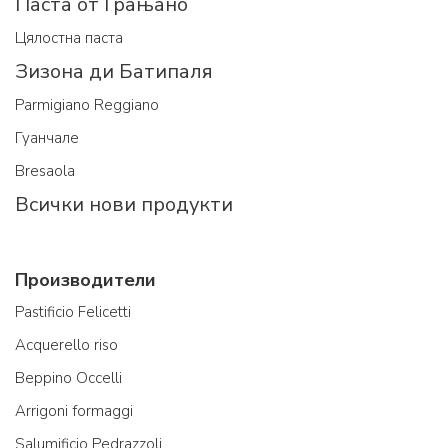
Паста от Грањано
Цялостна паста
Зизона ди Батипаля
Parmigiano Reggiano
Гуанчале
Bresaola
Всички нови продукти
Производители
Pastificio Felicetti
Acquerello riso
Beppino Occelli
Arrigoni formaggi
Salumificio Pedrazzoli