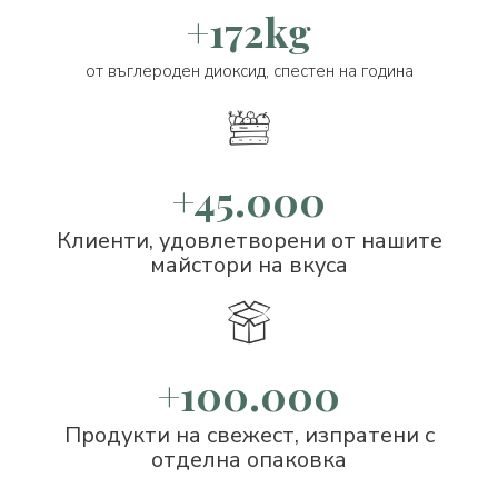
+172kg
от въглероден диоксид, спестен на година
+45.000
Клиенти, удовлетворени от нашите
майстори на вкуса
+100.000
Продукти на свежест, изпратени с
отделна опаковка