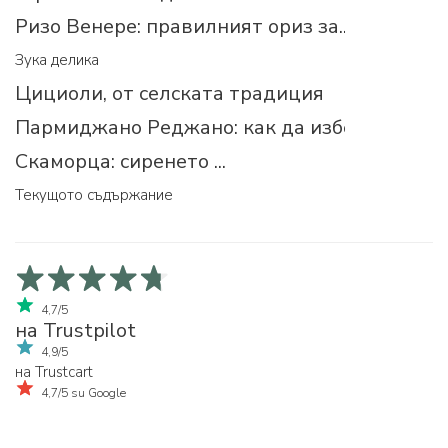
Ризо Венере: правилният ориз за...
Зука делика
Цициоли, от селската традиция
Пармиджано Реджано: как да изберем прав
Скаморца: сиренето ...
Текущото съдържание
4,7/5
на Trustpilot
4,9/5
на Trustcart
4,7/5 su Google