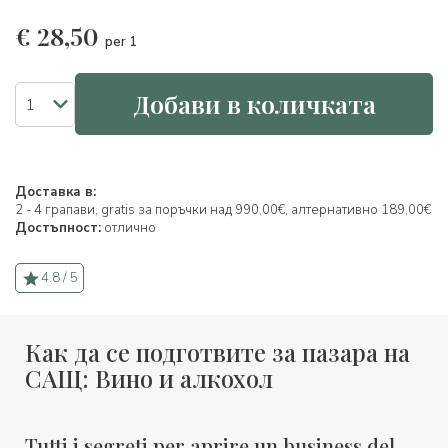
€
28,50
per 1
Добави в количката
Доставка в:
2 - 4 грапави, gratis за поръчки над 990,00€, алтернативно 189,00€
Достъпност:
отлично
4.8 / 5
Как да се подготвите за пазара на
САЩ: Вино и алкохол
Tutti i segreti per aprire un business del