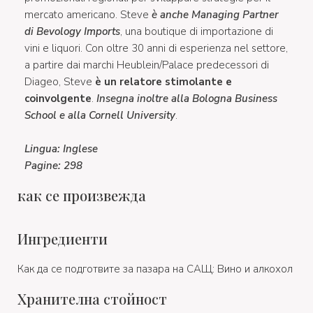
mercato americano. Steve
è anche Managing Partner
di Bevology Imports
, una boutique di importazione di
vini e liquori. Con oltre 30 anni di esperienza nel settore,
a partire dai marchi Heublein/Palace predecessori di
Diageo, Steve
è un relatore stimolante e
coinvolgente
.
Insegna inoltre alla Bologna Business
School e alla Cornell University
.
Lingua: Inglese
Pagine: 298
как се произвежда
Ингредиенти
Как да се подготвите за пазара на САЩ: Вино и алкохол
Хранителна стойност