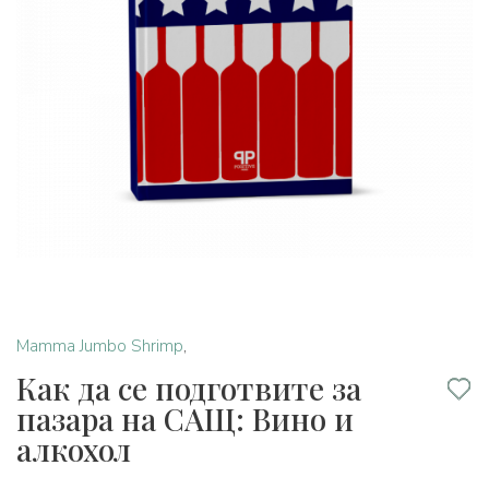
Mamma Jumbo Shrimp
,
Как да се подготвите за
пазара на САЩ: Вино и
алкохол