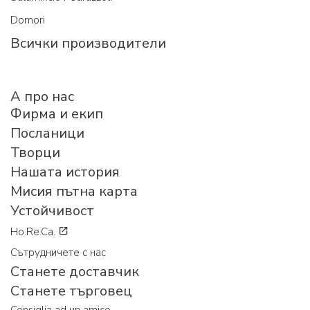
Domori
Всички производители
A про нас
Фирма и екип
Посланици
Творци
Нашата история
Мисия пътна карта
Устойчивост
Ho.Re.Ca.
Сътрудничете с нас
Станете доставчик
Станете търговец
Consiglia ad un amico