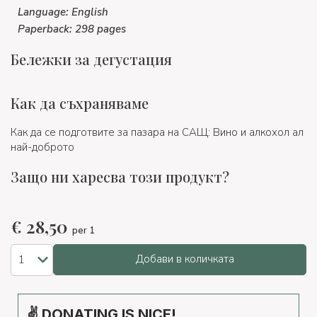
Language: English
Paperback: 298 pages
Бележки за дегустация
Как да съхраняваме
Как да се подготвите за пазара на САЩ: Вино и алкохол ал
най-доброто
Защо ни харесва този продукт?
€
28,50
per 1
Добави в количката
✌ DONATING IS NICE!