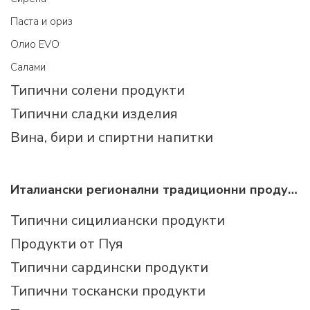
Паста и ориз
Олио EVO
Салами
Типични солени продукти
Типични сладки изделия
Вина, бири и спиртни напитки
Италиански регионални традиционни продукти
Типични сицилиански продукти
Продукти от Пуя
Типични сардински продукти
Типични тоскански продукти