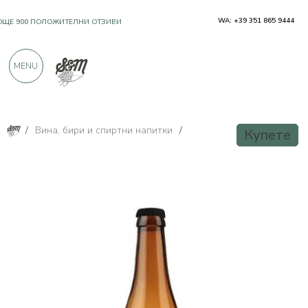
WA: +39 351 865 9444
OЩЕ 900 ПОЛОЖИТЕЛНИ ОТЗИВИ
MENU
/
Вина, бири и спиртни напитки
/
Купете