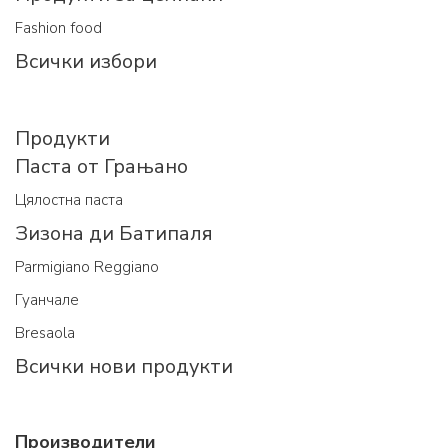
Fashion food
Всички избори
Продукти
Паста от Грањано
Цялостна паста
Зизона ди Батипаля
Parmigiano Reggiano
Гуанчале
Bresaola
Всички нови продукти
Производители