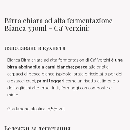
Birra chiara ad alta fermentazione
Bianca 330ml - Ca' Verzini:
използване в кухнята
Bianca Birra chiara ad alta fermentazion di Ca' Verzini
è una
birra abbinabile a carni bianche; pesce
alla griglia,
carpacci di pesce bianco (spigola, orata e ricciola) o per dei
crostacei crudi;
primi leggeri
come un risotto al limone o
dei tagliolini alle erbe; fritti, formaggi con composte e
miele.
Gradazione alcolica: 5,5% vol.
Бележки за дегустация