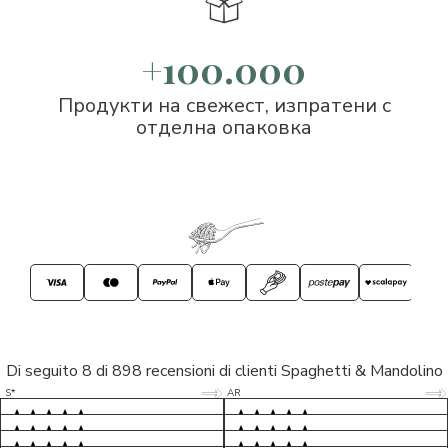
+100.000
Продукти на свежест, изпратени с
отделна опаковка
Di seguito 8 di 898 recensioni di clienti Spaghetti & Mandolino
5/5
5/5
S*
AR
5/5
5/5
LP
D*
5/5
5/5
M*
S*
5/5
Tutto ok. Consegna celere , pacco
esperienza sicuramente positiva,
MC