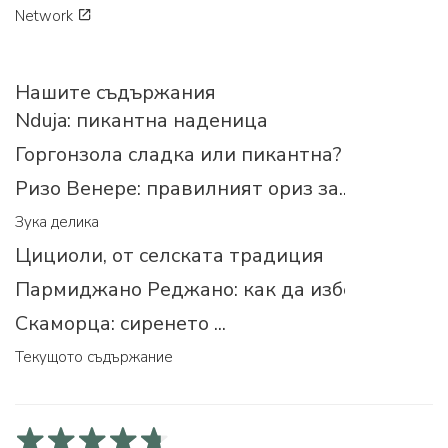
Network
Нашите съдържания
Nduja: пикантна наденица
Горгонзола сладка или пикантна?
Ризо Венере: правилният ориз за...
Зука делика
Цициоли, от селската традиция
Пармиджано Реджано: как да изберем прав
Скаморца: сиренето ...
Текущото съдържание