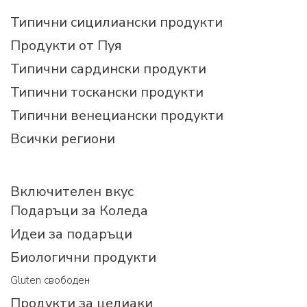
Типични сицилиански продукти
Продукти от Пуя
Типични сардински продукти
Типични тоскански продукти
Типични венециански продукти
Всички региони
Включителен вкус
Подаръци за Коледа
Идеи за подаръци
Биологични продукти
Gluten свободен
Продукти за целиаки