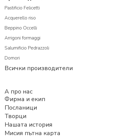
Pastificio Felicetti
Acquerello riso
Beppino Occelli
Arrigoni formaggi
Salumificio Pedrazzoli
Domori
Всички производители
A про нас
Фирма и екип
Посланици
Творци
Нашата история
Мисия пътна карта