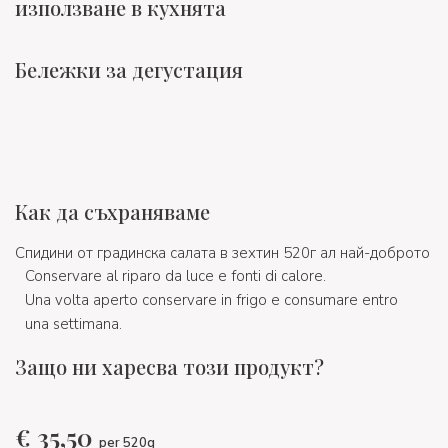
използване в кухнята
Бележки за дегустация
Как да съхраняваме
Спидини от градинска салата в зехтин 520г ал най-доброто
Conservare al riparo da luce e fonti di calore.
Una volta aperto conservare in frigo e consumare entro
una settimana.
Защо ни харесва този продукт?
€
35,50
per 520g