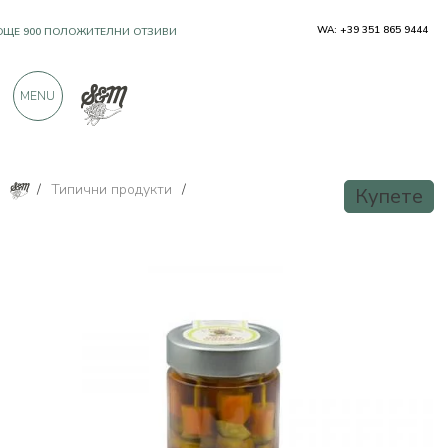
WA: +39 351 865 9444
OЩЕ 900 ПОЛОЖИТЕЛНИ ОТЗИВИ
MENU
/
Типични продукти
/
Купете