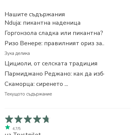
Нашите съдържания
Nduja: пикантна наденица
Горгонзола сладка или пикантна?
Ризо Венере: правилният ориз за...
Зука делика
Цициоли, от селската традиция
Пармиджано Реджано: как да изберем прав
Скаморца: сиренето ...
Текущото съдържание
4,7/5
на Trustpilot