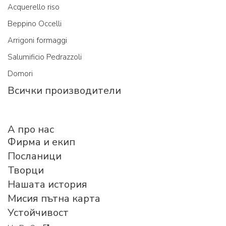
Acquerello riso
Beppino Occelli
Arrigoni formaggi
Salumificio Pedrazzoli
Domori
Всички производители
A про нас
Фирма и екип
Посланици
Творци
Нашата история
Мисия пътна карта
Устойчивост