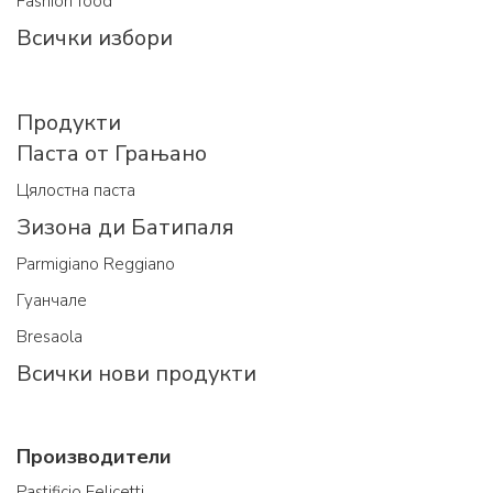
Fashion food
Всички избори
Продукти
Паста от Грањано
Цялостна паста
Зизона ди Батипаля
Parmigiano Reggiano
Гуанчале
Bresaola
Всички нови продукти
Производители
Pastificio Felicetti