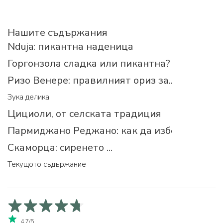
Нашите съдържания
Nduja: пикантна наденица
Горгонзола сладка или пикантна?
Ризо Венере: правилният ориз за...
Зука делика
Цициоли, от селската традиция
Пармиджано Реджано: как да изберем прав
Скаморца: сиренето ...
Текущото съдържание
4,7/5