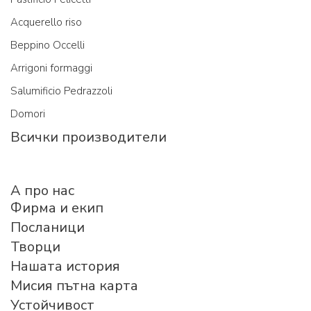
Acquerello riso
Beppino Occelli
Arrigoni formaggi
Salumificio Pedrazzoli
Domori
Всички производители
A про нас
Фирма и екип
Посланици
Творци
Нашата история
Мисия пътна карта
Устойчивост