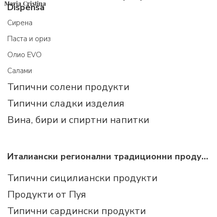
Maria Cristina
Dispensa
Cирена
Паста и ориз
Олио EVO
Салами
Типични солени продукти
Типични сладки изделия
Вина, бири и спиртни напитки
Италиански регионални традиционни продукти
Типични сицилиански продукти
Продукти от Пуя
Типични сардински продукти