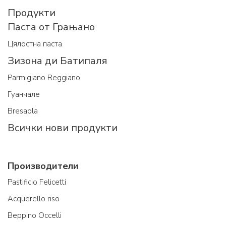
Продукти
Паста от Грањано
Цялостна паста
Зизона ди Батипаля
Parmigiano Reggiano
Гуанчале
Bresaola
Всички нови продукти
Производители
Pastificio Felicetti
Acquerello riso
Beppino Occelli