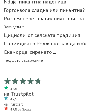
Nduja: пикантна наденица
Горгонзола сладка или пикантна?
Ризо Венере: правилният ориз за...
Зука делика
Цициоли, от селската традиция
Пармиджано Реджано: как да изберем прав
Скаморца: сиренето ...
Текущото съдържание
4,7/5
на Trustpilot
4,9/5
на Trustcart
4,7/5 su Google