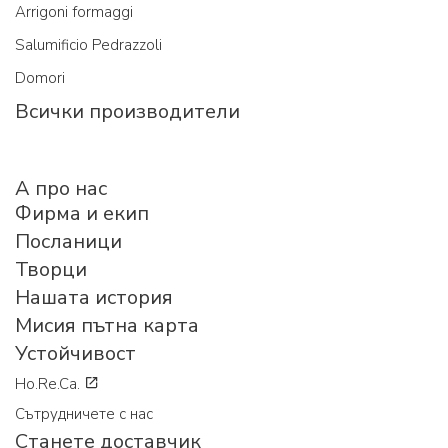
Arrigoni formaggi
Salumificio Pedrazzoli
Domori
Всички производители
A про нас
Фирма и екип
Посланици
Творци
Нашата история
Мисия пътна карта
Устойчивост
Ho.Re.Ca.
Сътрудничете с нас
Станете доставчик