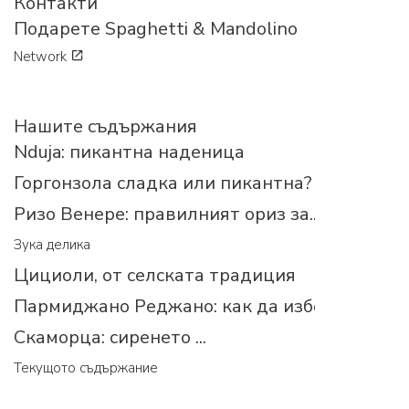
Контакти
Подарете Spaghetti & Mandolino
Network
Нашите съдържания
Nduja: пикантна наденица
Горгонзола сладка или пикантна?
Ризо Венере: правилният ориз за...
Зука делика
Цициоли, от селската традиция
Пармиджано Реджано: как да изберем прав
Скаморца: сиренето ...
Текущото съдържание