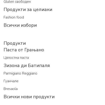
Gluten свободен
Продукти за целиаки
Fashion food
Всички избори
Продукти
Паста от Грањано
Цялостна паста
Зизона ди Батипаля
Parmigiano Reggiano
Гуанчале
Bresaola
Всички нови продукти