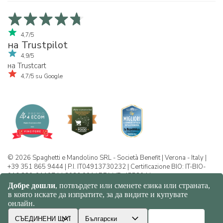
4,7/5
на Trustpilot
4,9/5
на Trustcart
4,7/5 su Google
© 2026 Spaghetti e Mandolino SRL - Società Benefit | Verona - Italy |
+39 351 865 9444 | P.I. IT04913730232 | Certificazione BIO: IT-BIO-
016.380-0110744.2026.001 | REA VR-455804 |
Политика за конфиденциалност и
бисквитки
|
Sitemap