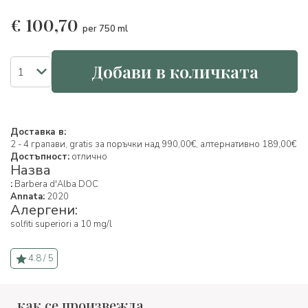
€
100,70
per 750 ml
Добави в количката
Доставка в:
2 - 4 грапави, gratis за поръчки над 990,00€, алтернативно 189,00€
Достъпност:
отлично
Назва
:
Barbera d'Alba DOC
Annata:
2020
Алергени:
solfiti superiori a 10 mg/l
4.8 / 5
как се произвежда