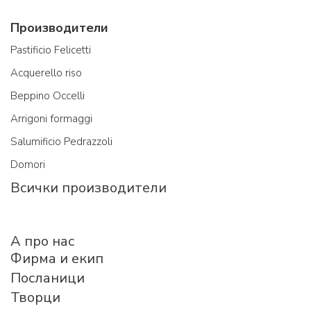
Производители
Pastificio Felicetti
Acquerello riso
Beppino Occelli
Arrigoni formaggi
Salumificio Pedrazzoli
Domori
Всички производители
A про нас
Фирма и екип
Посланици
Творци