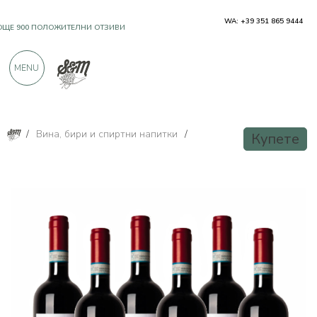
WA: +39 351 865 9444
OЩЕ 900 ПОЛОЖИТЕЛНИ ОТЗИВИ
MENU
/
Вина, бири и спиртни напитки
/
Купете