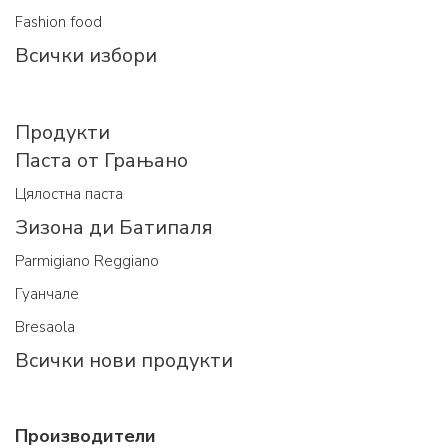
Fashion food
Всички избори
Продукти
Паста от Грањано
Цялостна паста
Зизона ди Батипаля
Parmigiano Reggiano
Гуанчале
Bresaola
Всички нови продукти
Производители