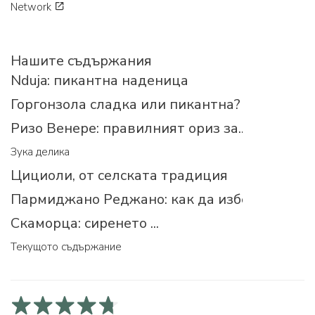
Network
Нашите съдържания
Nduja: пикантна наденица
Горгонзола сладка или пикантна?
Ризо Венере: правилният ориз за...
Зука делика
Цициоли, от селската традиция
Пармиджано Реджано: как да изберем прав
Скаморца: сиренето ...
Текущото съдържание