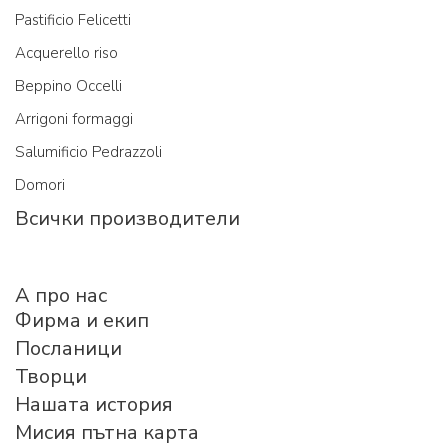
Pastificio Felicetti
Acquerello riso
Beppino Occelli
Arrigoni formaggi
Salumificio Pedrazzoli
Domori
Всички производители
A про нас
Фирма и екип
Посланици
Творци
Нашата история
Мисия пътна карта