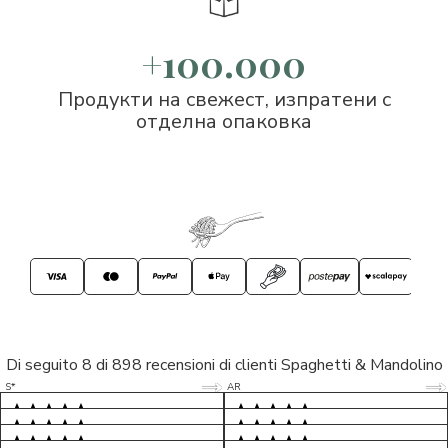
+100.000
Продукти на свежест, изпратени с
отделна опаковка
Di seguito 8 di 898 recensioni di clienti Spaghetti & Mandolino
5/5
5/5
S*
AR
5/5
5/5
LP
D*
5/5
5/5
M*
S*
5/5
Tutto ok. Consegna celere , pacco
esperienza sicuramente positiva,
MC
perfetto, formaggio arrivato in
prodotti d'eccellenza e buon