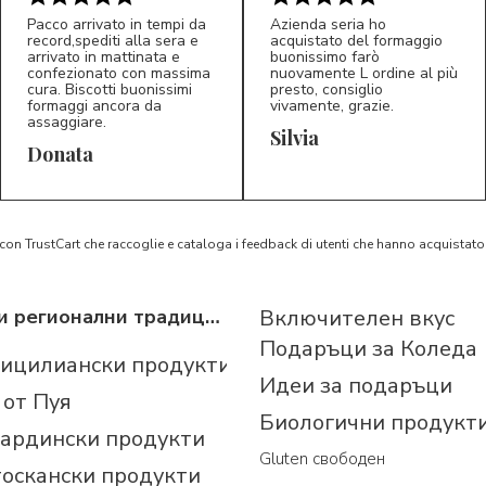
Pacco arrivato in tempi da
Azienda seria ho
record,spediti alla sera e
acquistato del formaggio
arrivato in mattinata e
buonissimo farò
confezionato con massima
nuovamente L ordine al più
cura. Biscotti buonissimi
presto, consiglio
formaggi ancora da
vivamente, grazie.
assaggiare.
Silvia
5/5
5/5
D*
S*
Donata
 con TrustCart che raccoglie e cataloga i feedback di utenti che hanno acquista
Италиански регионални традиционни продукти
Включителен вкус
Подаръци за Коледа
сицилиански продукти
Идеи за подаръци
 от Пуя
Биологични продукт
сардински продукти
Gluten свободен
тоскански продукти