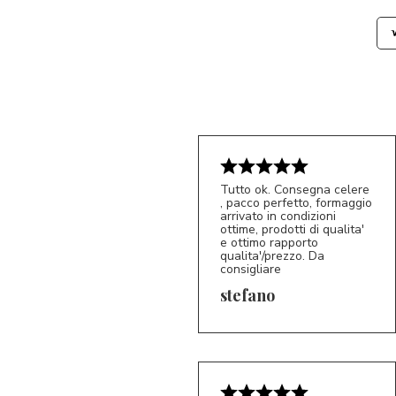
Tutto ok. Consegna celere
, pacco perfetto, formaggio
arrivato in condizioni
ottime, prodotti di qualita'
e ottimo rapporto
qualita'/prezzo. Da
consigliare
5/5
S*
stefano