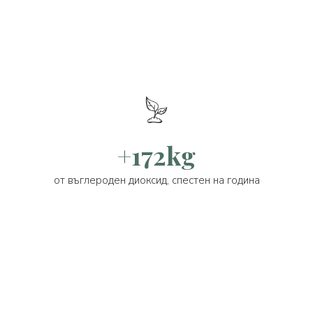
+172kg
от въглероден диоксид, спестен на година