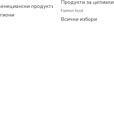
Продукти за целиаки
венециански продукти
Fashion food
егиони
Всички избори