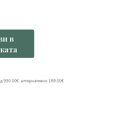
ви в
ката
над 990,00€, алтернативно 189,00€