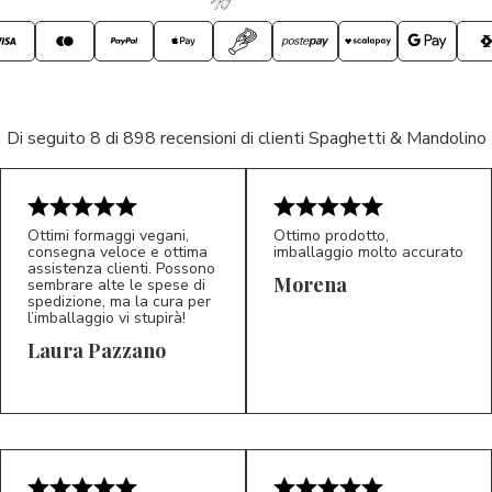
Di seguito 8 di 898 recensioni di clienti Spaghetti & Mandolino
Ottimi formaggi vegani,
Ottimo prodotto,
consegna veloce e ottima
imballaggio molto accurato
assistenza clienti. Possono
Morena
sembrare alte le spese di
spedizione, ma la cura per
l’imballaggio vi stupirà!
Laura Pazzano
5/5
5/5
LP
M*