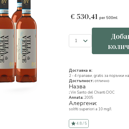
€
530,41
per 500ml
Доба
колич
Доставка в:
2 - 4 грапави, gratis за поръчки 
Достъпност:
отлично
Назва
:
Vin Santo del Chianti DOC
Annata:
2005
Алергени:
solfiti superiori a 10 mg/l
4.8 / 5