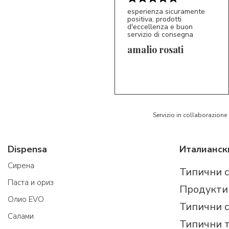
esperienza sicuramente
positiva, prodotti
d'eccellenza e buon
servizio di consegna
amalio rosati
5/5
AR
Servizio in collaborazione
Dispensa
Cирена
Типични 
Паста и ориз
Продукти
Олио EVO
Типични 
Салами
Типични 