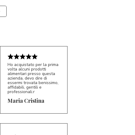
Ho acquistato per la prima
volta alcuni prodotti
alimentari presso questa
azienda, devo dire di
essermi trovata benissimo,
affidabili, gentili e
professionali.r
5/5
MC
Maria Cristina