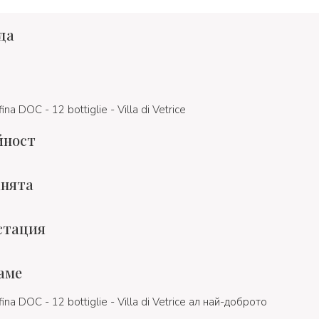
да
ina DOC - 12 bottiglie - Villa di Vetrice
йност
хнята
стация
аме
fina DOC - 12 bottiglie - Villa di Vetrice ал най-доброто