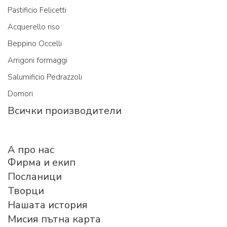
Pastificio Felicetti
Acquerello riso
Beppino Occelli
Arrigoni formaggi
Salumificio Pedrazzoli
Domori
Всички производители
A про нас
Фирма и екип
Посланици
Творци
Нашата история
Мисия пътна карта