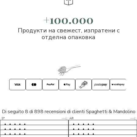
+100.000
Продукти на свежест, изпратени с
отделна опаковка
Di seguito 8 di 898 recensioni di clienti Spaghetti & Mandolino
5/5
5/5
S*
AR
5/5
5/5
LP
D*
5/5
5/5
M*
S*
5/5
Tutto ok. Consegna celere , pacco
esperienza sicuramente positiva,
MC
perfetto, formaggio arrivato in
prodotti d'eccellenza e buon