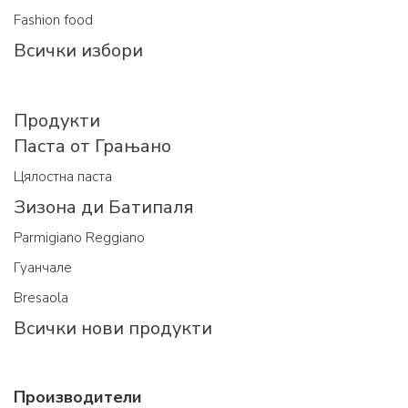
Fashion food
Всички избори
Продукти
Паста от Грањано
Цялостна паста
Зизона ди Батипаля
Parmigiano Reggiano
Гуанчале
Bresaola
Всички нови продукти
Производители