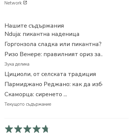
Network
Нашите съдържания
Nduja: пикантна наденица
Горгонзола сладка или пикантна?
Ризо Венере: правилният ориз за...
Зука делика
Цициоли, от селската традиция
Пармиджано Реджано: как да изберем прав
Скаморца: сиренето ...
Текущото съдържание