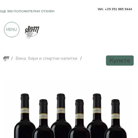
WA: +39 351 865 9444
OЩЕ 900 ПОЛОЖИТЕЛНИ ОТЗИВИ
MENU
/
Вина, бири и спиртни напитки
/
Купете