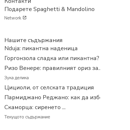
Контакти
Подарете Spaghetti & Mandolino
Network
Нашите съдържания
Nduja: пикантна наденица
Горгонзола сладка или пикантна?
Ризо Венере: правилният ориз за...
Зука делика
Цициоли, от селската традиция
Пармиджано Реджано: как да изберем прав
Скаморца: сиренето ...
Текущото съдържание