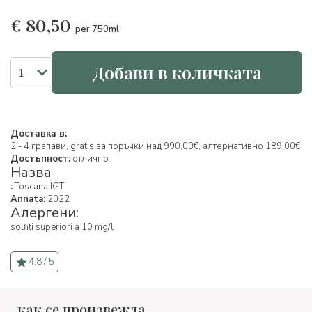
€
80,50
per 750ml
Добави в количката
Доставка в:
2 - 4 грапави, gratis за поръчки над 990,00€, алтернативно 189,00€
Достъпност:
отлично
Назва
:
Toscana IGT
Annata:
2022
Алергени:
solfiti superiori a 10 mg/l
4.8 / 5
как се произвежда