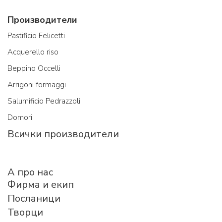
Производители
Pastificio Felicetti
Acquerello riso
Beppino Occelli
Arrigoni formaggi
Salumificio Pedrazzoli
Domori
Всички производители
A про нас
Фирма и екип
Посланици
Творци