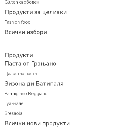
Gluten свободен
Продукти за целиаки
Fashion food
Всички избори
Продукти
Паста от Грањано
Цялостна паста
Зизона ди Батипаля
Parmigiano Reggiano
Гуанчале
Bresaola
Всички нови продукти