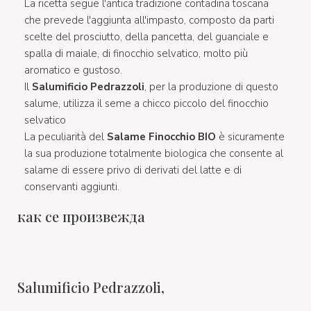
La ricetta segue l'antica tradizione contadina toscana
che prevede l'aggiunta all'impasto, composto da parti
scelte del prosciutto, della pancetta, del guanciale e
spalla di maiale, di finocchio selvatico, molto più
aromatico e gustoso.
Il
Salumificio Pedrazzoli
, per la produzione di questo
salume, utilizza il seme a chicco piccolo del finocchio
selvatico
La peculiarità del
Salame Finocchio BIO
è sicuramente
la sua produzione totalmente biologica che consente al
salame di essere privo di derivati del latte e di
conservanti aggiunti.
как се произвежда
Salumificio Pedrazzoli,