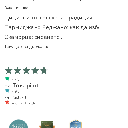
Зука делика
Цициоли, от селската традиция
Пармиджано Реджано: как да изберем прав
Скаморца: сиренето ...
Текущото съдържание
4,7/5
на Trustpilot
4,9/5
на Trustcart
4,7/5 su Google