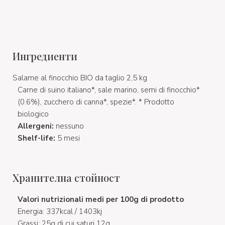
Ингредиенти
Salame al finocchio BIO da taglio 2,5 kg
Carne di suino italiano*, sale marino, semi di finocchio*
(0.6%), zucchero di canna*, spezie*. * Prodotto
biologico
Allergeni:
nessuno
Shelf-life:
5 mesi
Хранителна стойност
Valori nutrizionali medi per 100g di prodotto
Energia: 337kcal / 1403kj
Grassi: 25g di cui saturi 12g