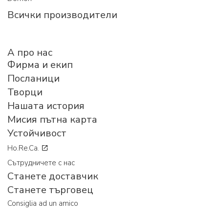
Всички производители
A про нас
Фирма и екип
Посланици
Творци
Нашата история
Мисия пътна карта
Устойчивост
Ho.Re.Ca.
Сътрудничете с нас
Станете доставчик
Станете търговец
Consiglia ad un amico