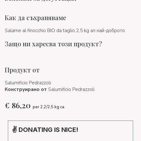
Как да съхраняваме
Salame al finocchio BIO da taglio 2,5 kg ал най-доброто
Защо ни харесва този продукт?
Продукт от
Salumificio Pedrazzoli
Конструирано от
Salumificio Pedrazzoli
€
86,20
per 2,2/2,5 kg ca.
✌ DONATING IS NICE!