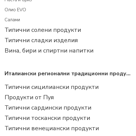
Олио EVO
Салами
Типични солени продукти
Типични сладки изделия
Вина, бири и спиртни напитки
Италиански регионални традиционни продукти
Типични сицилиански продукти
Продукти от Пуя
Типични сардински продукти
Типични тоскански продукти
Типични венециански продукти