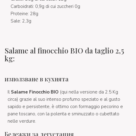
Carboidrati: 0,9g di cui zuccheri 0g
Proteine: 28g
Sale: 2,3g
Salame al finocchio BIO da taglio 2,5
kg:
използване в кухнята
Il
Salame Finocchio BIO
(qui nella versione da 2.5 Kg
circa) grazie al suo intenso profumo speziato e al gusto
sapido e persistente, è ottimo con formaggio pecorino e
pane toscano, con la polenta e sminuzzato o cubettato
nelle verdure.
Бележки за дегустация