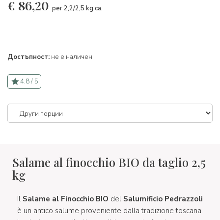
€
86,20
per 2,2/2,5 kg ca.
Достъпност:
не е наличен
4.8 / 5
Salame al finocchio BIO da taglio 2,5
kg
Il
Salame al Finocchio BIO
del
Salumificio
Pedrazzoli
è un antico salume proveniente dalla tradizione toscana.