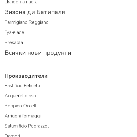
Цялостна паста
Зизона ди Батипаля
Parmigiano Reggiano
Гуанчале
Bresaola
Всички нови продукти
Производители
Pastificio Felicetti
Acquerello riso
Beppino Occelli
Arrigoni formaggi
Salumificio Pedrazzoli
Domori