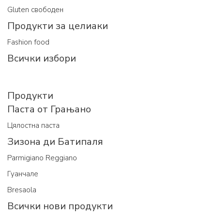
Gluten свободен
Продукти за целиаки
Fashion food
Всички избори
Продукти
Паста от Грањано
Цялостна паста
Зизона ди Батипаля
Parmigiano Reggiano
Гуанчале
Bresaola
Всички нови продукти