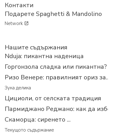
Контакти
Подарете Spaghetti & Mandolino
Network
Нашите съдържания
Nduja: пикантна наденица
Горгонзола сладка или пикантна?
Ризо Венере: правилният ориз за...
Зука делика
Цициоли, от селската традиция
Пармиджано Реджано: как да изберем прав
Скаморца: сиренето ...
Текущото съдържание