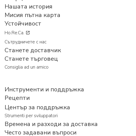
Нашата история
Мисия пътна карта
Устойчивост
Ho.Re.Ca.
Сътрудничете с нас
Станете доставчик
Станете търговец
Consiglia ad un amico
Инструменти и поддръжка
Рецепти
Център за поддръжка
Strumenti per sviluppatori
Времена и разходи за доставка
Често задавани въпроси