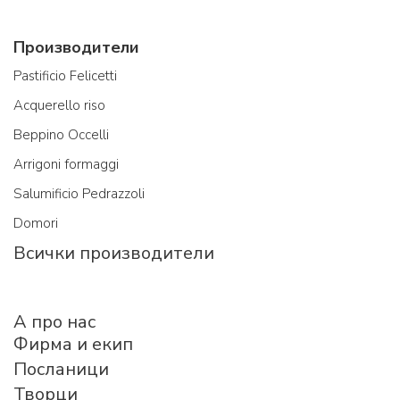
Производители
Pastificio Felicetti
Acquerello riso
Beppino Occelli
Arrigoni formaggi
Salumificio Pedrazzoli
Domori
Всички производители
A про нас
Фирма и екип
Посланици
Творци