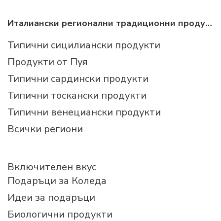
Италиански регионални традиционни продукти
Типични сицилиански продукти
Продукти от Пуя
Типични сардински продукти
Типични тоскански продукти
Типични венециански продукти
Всички региони
Включителен вкус
Подаръци за Коледа
Идеи за подаръци
Биологични продукти