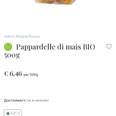
Antico Molino Rosso
,
Pappardelle di mais BIO
500g
€
6,46
per 500g
Достъпност:
не е наличен
4.8 / 5