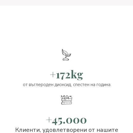
+172kg
от въглероден диоксид, спестен на година
+45.000
Клиенти, удовлетворени от нашите