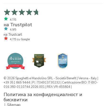
4,7/5
на Trustpilot
4,9/5
на Trustcart
4,7/5 su Google
© 2026 Spaghetti e Mandolino SRL - Società Benefit | Verona - Italy |
+39 351 865 9444 | P.I. IT04913730232 | Certificazione BIO: IT-BIO-
016.380-0110744.2026.001 | REA VR-455804 |
Политика за конфиденциалност и
бисквитки
|
Sitemap