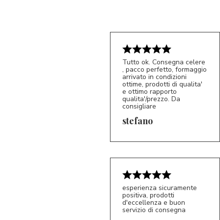
Tutto ok. Consegna celere
, pacco perfetto, formaggio
arrivato in condizioni
ottime, prodotti di qualita'
e ottimo rapporto
qualita'/prezzo. Da
consigliare
5/5
S*
stefano
esperienza sicuramente
positiva, prodotti
d'eccellenza e buon
servizio di consegna