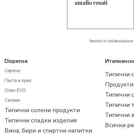
amalio rosati
5/5
AR
Servizio in collaborazione
Dispensa
Cирена
Типични 
Паста и ориз
Продукти
Олио EVO
Типични 
Салами
Типични 
Типични солени продукти
Типични 
Типични сладки изделия
Всички р
Вина, бири и спиртни напитки