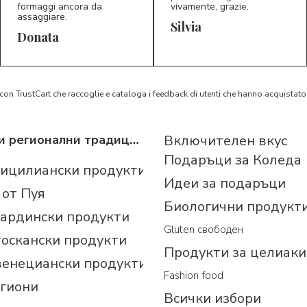
formaggi ancora da
vivamente, grazie.
assaggiare.
Silvia
5/5
5/5
D*
S*
Donata
 con TrustCart che raccoglie e cataloga i feedback di utenti che hanno acquista
Италиански регионални традиционни продукти
Включителен вкус
Подаръци за Коледа
сицилиански продукти
Идеи за подаръци
 от Пуя
Биологични продукт
сардински продукти
Gluten свободен
тоскански продукти
Продукти за целиаки
венециански продукти
Fashion food
егиони
Всички избори