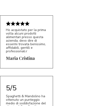
Ho acquistato per la prima
volta alcuni prodotti
alimentari presso questa
azienda, devo dire di
essermi trovata benissimo,
affidabili, gentili e
professionali.r
5/5
MC
Maria Cristina
5/5
Spaghetti & Mandolino ha
ottenuto un punteggio
medio di soddisfazione del