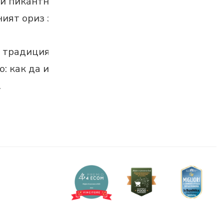
ли пикантна?
ят ориз за...
а традиция
: как да изберем правилното
.