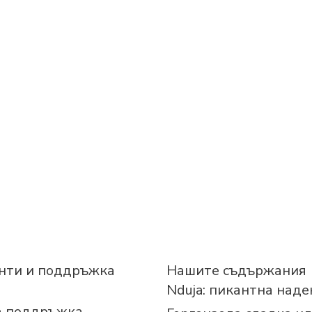
нти и поддръжка
Нашите съдържания
Nduja: пикантна над
а поддръжка