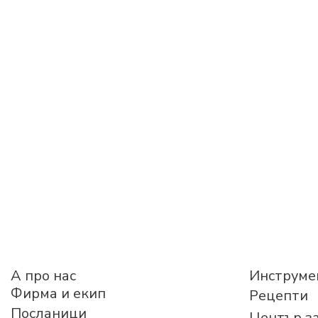
A про нас
Инструме
Фирма и екип
Рецепти
Посланици
Център з