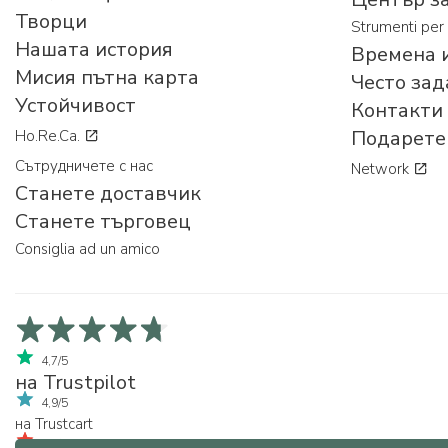
Творци
Strumenti per 
Нашата история
Времена и
Мисия пътна карта
Често зад
Устойчивост
Контакти
Подарете 
Ho.Re.Ca.
Сътрудничете с нас
Network
Станете доставчик
Станете търговец
Consiglia ad un amico
4,7/5
на Trustpilot
4,9/5
на Trustcart
4,7/5 su Google