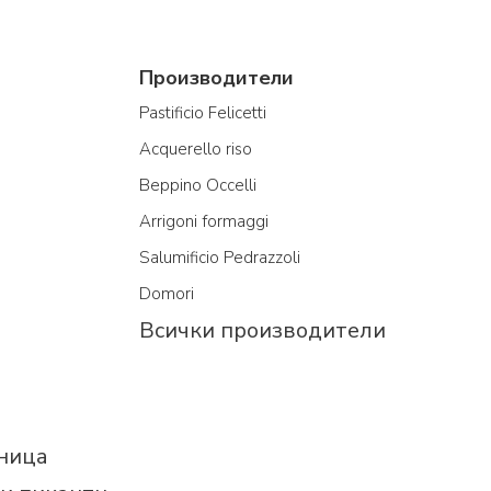
Производители
Pastificio Felicetti
Acquerello riso
Beppino Occelli
Arrigoni formaggi
Salumificio Pedrazzoli
Domori
Всички производители
еница