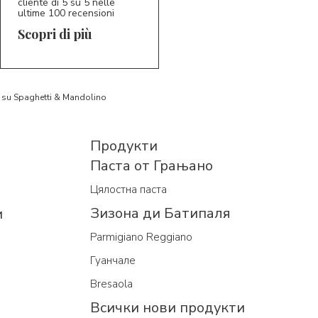
cliente di 5 su 5 nelle
ultime 100 recensioni
Scopri di più
to su Spaghetti & Mandolino
Продукти
Паста от Грањано
Цялостна паста
Зизона ди Батипаля
и
Parmigiano Reggiano
Гуанчале
Bresaola
Всички нови продукти