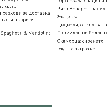
Горгонзола сладка и
sviluppatori
Ризо Венере: правилни
 разходи за доставка
Зука делика
авани въпроси
Цициоли, от селскат
Пармиджано Реджано
Spaghetti & Mandolino
Скаморца: сиренето ..
Текущото съдържание