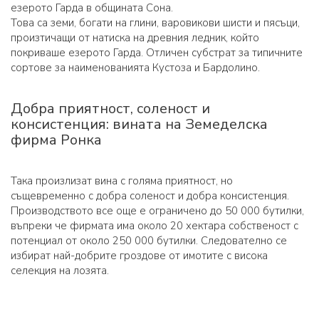
езерото Гарда в общината Сона.
Това са земи, богати на глини, варовикови шисти и пясъци,
произтичащи от натиска на древния ледник, който
покриваше езерото Гарда. Отличен субстрат за типичните
сортове за наименованията Кустоза и Бардолино.
Добра приятност, соленост и
консистенция: вината на Земеделска
фирма Ронка
Така произлизат вина с голяма приятност, но
същевременно с добра соленост и добра консистенция.
Производството все още е ограничено до 50 000 бутилки,
въпреки че фирмата има около 20 хектара собственост с
потенциал от около 250 000 бутилки. Следователно се
избират най-добрите гроздове от имотите с висока
селекция на лозята.