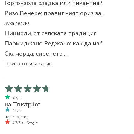
Горгонзола сладка или пикантна?
Ризо Венере: правилният ориз за...
Зука делика
Цициоли, от селската традиция
Пармиджано Реджано: как да изберем прав
Скаморца: сиренето ...
Текущото съдържание
4,7/5
на Trustpilot
4,9/5
на Trustcart
4,7/5 su Google