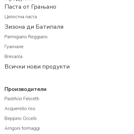
Паста от Грањано
Цялостна паста
Зизона ди Батипаля
Parmigiano Reggiano
Гуанчале
Bresaola
Всички нови продукти
Производители
Pastificio Felicetti
Acquerello riso
Beppino Occelli
Arrigoni formaggi