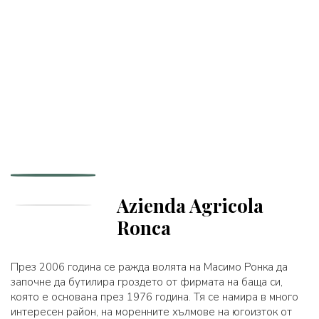
Azienda Agricola
Ronca
През 2006 година се ражда волята на Масимо Ронка да
започне да бутилира гроздето от фирмата на баща си,
която е основана през 1976 година. Тя се намира в много
интересен район, на моренните хълмове на югоизток от