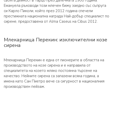
своята дейност в Тарцо през далечната 1900 година.
Емануела ръководи този млечен бижу заедно със съпруга
си Карло Пиколи, който през 2012 година спечели
престижната национална награда Най-добър специалист по
сирене, предоставена от Alma Caseus на Cibus 2012.
Млекарница Перекин: изключителни козе
сирена
Млекарница Перекин е една от пионерите в областта на
производството на козе сирена и е направила от
специалитета на козето мляко постоянна търсене на
качество. Нейните сирена са запазени всяка година, а
имена като Сан Пиетро вече са сигурност в националния
производствен пейзаж.