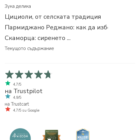
Зука делика
Цициоли, от селската традиция
Пармиджано Реджано: как да изберем прав
Скаморца: сиренето ...
Текущото съдържание
4,7/5
на Trustpilot
4,9/5
на Trustcart
4,7/5 su Google