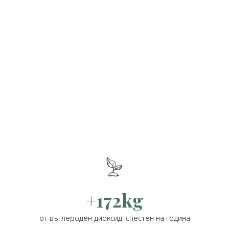
+172kg
от въглероден диоксид, спестен на година