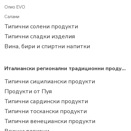
Олио EVO
Салами
Типични солени продукти
Типични сладки изделия
Вина, бири и спиртни напитки
Италиански регионални традиционни продукти
Типични сицилиански продукти
Продукти от Пуя
Типични сардински продукти
Типични тоскански продукти
Типични венециански продукти