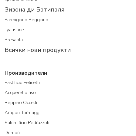
Зизона ди Батипаля
Parmigiano Reggiano
Гуанчале
Bresaola
Всички нови продукти
Производители
Pastificio Felicetti
Acquerello riso
Beppino Occelli
Arrigoni formaggi
Salumificio Pedrazzoli
Domori