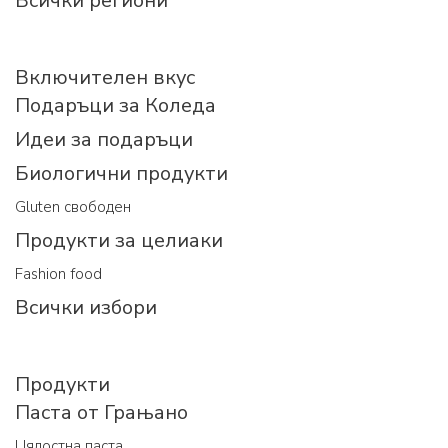
Всички региони
Включителен вкус
Подаръци за Коледа
Идеи за подаръци
Биологични продукти
Gluten свободен
Продукти за целиаки
Fashion food
Всички избори
Продукти
Паста от Грањано
Цялостна паста