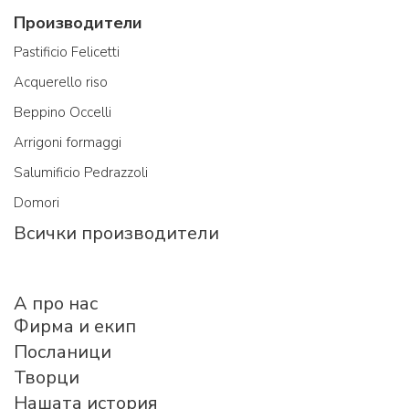
Производители
Pastificio Felicetti
Acquerello riso
Beppino Occelli
Arrigoni formaggi
Salumificio Pedrazzoli
Domori
Всички производители
A про нас
Фирма и екип
Посланици
Творци
Нашата история