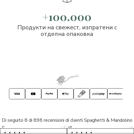
+100.000
Продукти на свежест, изпратени с
отделна опаковка
Di seguito 8 di 898 recensioni di clienti Spaghetti & Mandolino
5/5
5/5
S*
AR
5/5
5/5
LP
D*