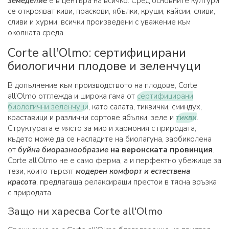
земеделие
е в центъра на всичко. Сред основните култури
се открояват киви, праскови, ябълки, круши, кайсии, сливи,
сливи и хурми, всички произведени с уважение към
околната среда.
Corte all'Olmo: сертифицирани
биологични плодове и зеленчуци
В допълнение към производството на плодове, Corte
all’Olmo отглежда и широка гама от
сертифицирани
биологични зеленчуци
, като салата, тиквички, сминдух,
краставици и различни сортове ябълки, зеле и
тикви
.
Структурата е място за мир и хармония с природата,
където може да се насладите на биолагуна, заобиколена
от
буйна
биоразнообразие
на веронската провинция
.
Corte all’Olmo не е само ферма, а и перфектно убежище за
тези, които търсят
модерен комфорт и естествена
красота
, предлагаща релаксиращи престои в тясна връзка
с природата.
Защо ни харесва Corte all'Olmo