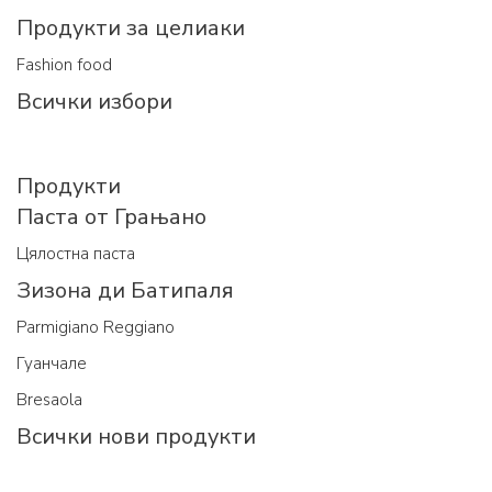
Продукти за целиаки
Fashion food
Всички избори
Продукти
Паста от Грањано
Цялостна паста
Зизона ди Батипаля
Parmigiano Reggiano
Гуанчале
Bresaola
Всички нови продукти