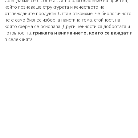
Срещнахме се с Corte all’Olmo благодарение на приятел,
който познаваше структурата и качеството на
отглежданите продукти. Оттам открихме, че биологичното
не е само бизнес избор, а наистина тема, стойност, на
която ферма се основава. Други ценности са добротата и
готовността,
грижата и вниманието, които се виждат
и
в селекцията.