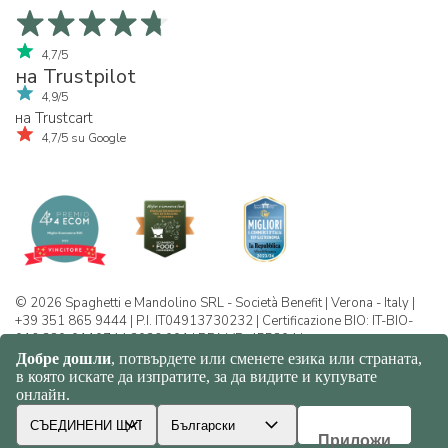
4,7/5
на Trustpilot
4,9/5
на Trustcart
4,7/5 su Google
© 2026 Spaghetti e Mandolino SRL - Società Benefit | Verona - Italy |
+39 351 865 9444 | P.I. IT04913730232 | Certificazione BIO: IT-BIO-
016.380-0110744.2026.001 | REA VR-455804 |
Политика за конфиденциалност и
бисквитки
|
Sitemap