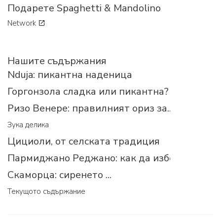
Подарете Spaghetti & Mandolino
Network
Нашите съдържания
Nduja: пикантна наденица
Горгонзола сладка или пикантна?
Ризо Венере: правилният ориз за...
Зука делика
Цициоли, от селската традиция
Пармиджано Реджано: как да изберем прав
Скаморца: сиренето ...
Текущото съдържание