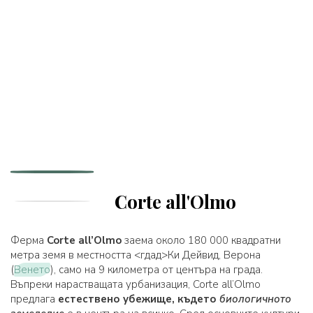
Corte all'Olmo
Ферма
Corte all’Olmo
заема около 180 000 квадратни
метра земя в местността <гдад>Ки Дейвид
, Верона
(
Венето
), само на 9 километра от центъра на града.
Въпреки нарастващата урбанизация, Corte all’Olmo
предлага
естествено убежище, където
биологичното