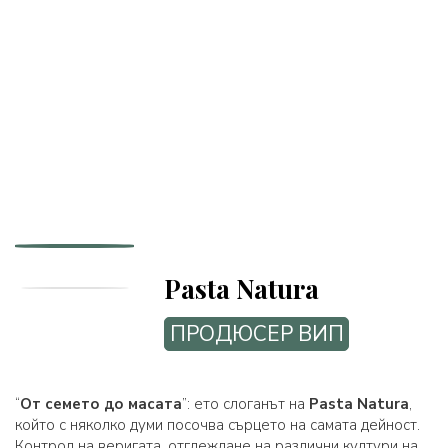
Pasta Natura
ПРОДЮСЕР ВИП
“
От семето до масата
”: ето слоганът на
Pasta Natura
,
който с няколко думи посочва сърцето на самата дейност.
Контрол на веригата, отглеждане на различни култури на