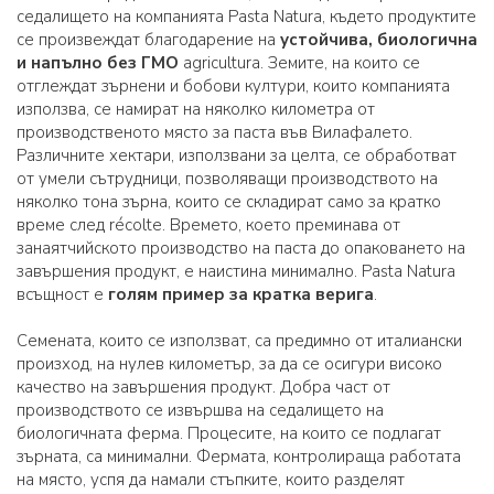
седалището на компанията Pasta Natura, където продуктите
се произвеждат благодарение на
устойчива, биологична
и напълно без ГМО
agricultura. Земите, на които се
отглеждат зърнени и бобови култури, които компанията
използва, се намират на няколко километра от
производственото място за паста във Вилафалето.
Различните хектари, използвани за целта, се обработват
от умели сътрудници, позволяващи производството на
няколко тона зърна, които се складират само за кратко
време след récolte. Времето, което преминава от
занаятчийското производство на паста до опаковането на
завършения продукт, е наистина минимално. Pasta Natura
всъщност е
голям пример за кратка верига
.
Семената, които се използват, са предимно от италиански
произход, на нулев километър, за да се осигури високо
качество на завършения продукт. Добра част от
производството се извършва на седалището на
биологичната ферма. Процесите, на които се подлагат
зърната, са минимални. Фермата, контролираща работата
на място, успя да намали стъпките, които разделят