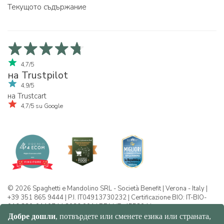
Текущото съдържание
4,7/5
на Trustpilot
4,9/5
на Trustcart
4,7/5 su Google
© 2026 Spaghetti e Mandolino SRL - Società Benefit | Verona - Italy |
+39 351 865 9444 | P.I. IT04913730232 | Certificazione BIO: IT-BIO-
016.380-0110744.2026.001 | REA VR-455804 |
Политика за конфиденциалност и