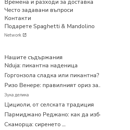
Времена и разходи за доставка
Често задавани въпроси
Контакти
Подарете Spaghetti & Mandolino
Network
Нашите съдържания
Nduja: пикантна наденица
Горгонзола сладка или пикантна?
Ризо Венере: правилният ориз за...
Зука делика
Цициоли, от селската традиция
Пармиджано Реджано: как да изберем прав
Скаморца: сиренето ...