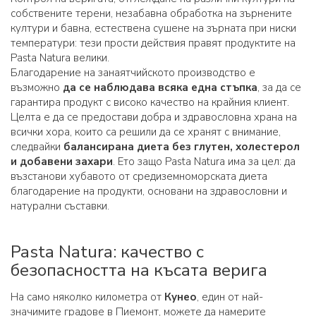
собствените терени, незабавна обработка на зърнените
култури и бавна, естествена сушене на зърната при ниски
температури: тези прости действия правят продуктите на
Pasta Natura велики.
Благодарение на занаятчийското производство е
възможно
да се наблюдава всяка една стъпка
, за да се
гарантира продукт с високо качество на крайния клиент.
Целта е да се предостави добра и здравословна храна на
всички хора, които са решили да се хранят с внимание,
следвайки
балансирана диета без глутен, холестерол
и добавени захари
. Ето защо Pasta Natura има за цел: да
възстанови хубавото от средиземноморската диета
благодарение на продукти, основани на здравословни и
натурални съставки.
Pasta Natura: качество с
безопасността на късата верига
На само няколко километра от
Кунео
, един от най-
значимите градове в Пиемонт, можете да намерите