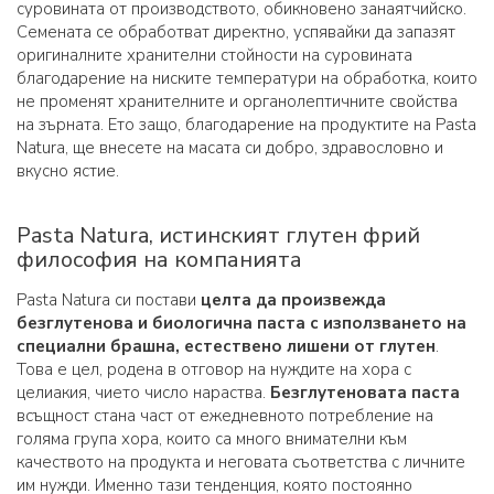
суровината от производството, обикновено занаятчийско.
Семената се обработват директно, успявайки да запазят
оригиналните хранителни стойности на суровината
благодарение на ниските температури на обработка, които
не променят хранителните и органолептичните свойства
на зърната. Ето защо, благодарение на продуктите на Pasta
Natura, ще внесете на масата си добро, здравословно и
вкусно ястие.
Pasta Natura, истинският глутен фрий
философия на компанията
Pasta Natura си постави
целта да произвежда
безглутенова и биологична паста с използването на
специални брашна, естествено лишени от глутен
.
Това е цел, родена в отговор на нуждите на хора с
целиакия, чието число нараства.
Безглутеновата паста
всъщност стана част от ежедневното потребление на
голяма група хора, които са много внимателни към
качеството на продукта и неговата съответства с личните
им нужди. Именно тази тенденция, която постоянно