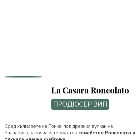
La Casara Roncolato
ПРОДЮСЕР ВИП
Сред хълмовете на Ронка, под древния вулкан на
Калварина, започва историята на
семейство Ронколато и
тяхната млечна фабрика
.