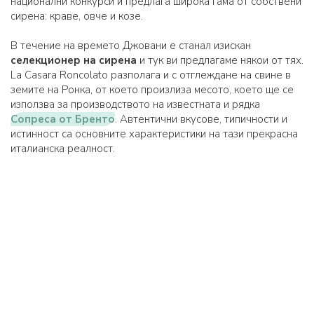
национални конкурси и предлага широка гама от собствени
сирена: краве, овче и козе.
В течение на времето Джовани е станал изискан
селекционер на сирена
и тук ви предлагаме някои от тях.
La Casara Roncolato разполага и с отглеждане на свине в
земите на Ронка, от което произлиза месото, което ще се
използва за производството на известната и рядка
Сопреса от Бренто
. Автентични вкусове, типичности и
истинност са основните характеристики на тази прекрасна
италианска реалност.