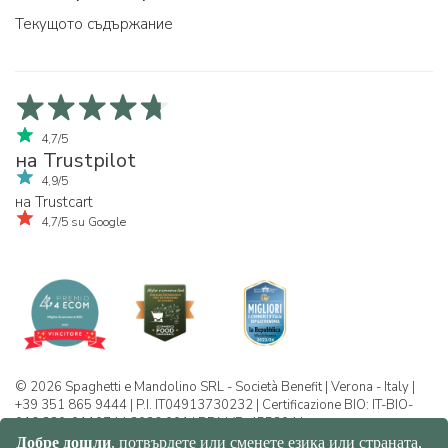
Текущото съдържание
4,7/5
на Trustpilot
4,9/5
на Trustcart
4,7/5 su Google
© 2026 Spaghetti e Mandolino SRL - Società Benefit | Verona - Italy |
+39 351 865 9444 | P.I. IT04913730232 | Certificazione BIO: IT-BIO-
016.380-0110744.2026.001 | REA VR-455804 |