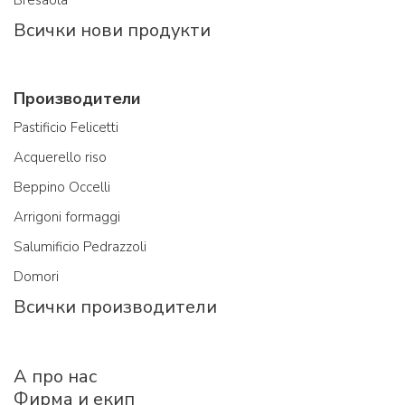
Bresaola
Всички нови продукти
Производители
Pastificio Felicetti
Acquerello riso
Beppino Occelli
Arrigoni formaggi
Salumificio Pedrazzoli
Domori
Всички производители
A про нас
Фирма и екип