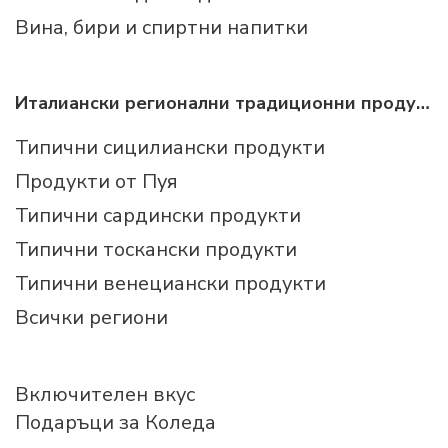
Вина, бири и спиртни напитки
Италиански регионални традиционни продукти
Типични сицилиански продукти
Продукти от Пуя
Типични сардински продукти
Типични тоскански продукти
Типични венециански продукти
Всички региони
Включителен вкус
Подаръци за Коледа