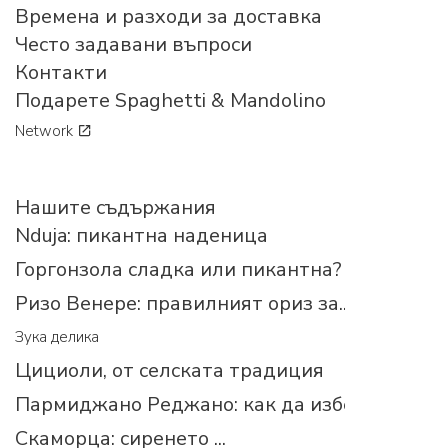
Времена и разходи за доставка
Често задавани въпроси
Контакти
Подарете Spaghetti & Mandolino
Network
Нашите съдържания
Nduja: пикантна наденица
Горгонзола сладка или пикантна?
Ризо Венере: правилният ориз за...
Зука делика
Цициоли, от селската традиция
Пармиджано Реджано: как да изберем прав
Скаморца: сиренето ...