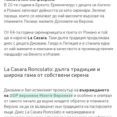
В 20-те години в Бренто, Ерменегилдо с децата си Ангело
и Романо започват дейността си като сиренари. Зелени
пасища, които се изкачват до най-високите върхове на
планините Лесини, малките Доломити на Верона.
От 64-та година сиренарницата е поета от Романо и той
ще я нарече
La Casara
. Тази дълга традиция продължава
днес с децата Джовани, Гилдо и Летиция и е станала една
от най-важните и изискани в качеството в производствения
ландшафт на Венето и Италия.
La Casara Roncolato: дълга традиция и
широка гама от собствени сирена
Джовани е бил истинският промоутър на
възраждането
на
DOP веронезе Монте Веронезе
и особено е опитвал
от самото начало да върне младите обратно в планината
Верона, за да се възвърнат към традицията на пастирските
къщи. Днес La Casara Roncolato е награждавана в