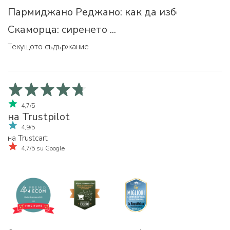
Пармиджано Реджано: как да изберем прав
Скаморца: сиренето ...
Текущото съдържание
4,7/5
на Trustpilot
4,9/5
на Trustcart
4,7/5 su Google