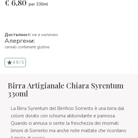
€
6,80
per 330ml
Достъпност:
не е наличен
Алергени:
cereali contenenti glutine
4.8 / 5
Birra Artigianale Chiara Syrentum
330ml
La Birra Syrentum del Birrificio Sorrento è una birra dal
colore dorato con schiuma abbondante e pannosa.
Quando si annusa si sente la freschezza dei rinomati
limoni di Sorrento ma anche note maltate che ricordano
il miele di acacia.