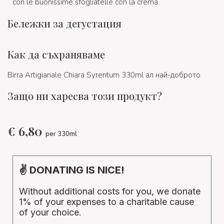
con le buonissime sfogliatelle con la crema.
Бележки за дегустация
Как да съхраняваме
Birra Artigianale Chiara Syrentum 330ml ал най-доброто
Защо ни харесва този продукт?
€
6,80
per 330ml
✌ DONATING IS NICE!
Without additional costs for you, we donate
1% of your expenses to a charitable cause
of your choice.