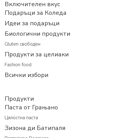
Включителен вкус
Подаръци за Коледа
Идеи за подаръци
Биологични продукти
Gluten свободен
Продукти за целиаки
Fashion food
Всички избори
Продукти
Паста от Грањано
Цялостна паста
Зизона ди Батипаля