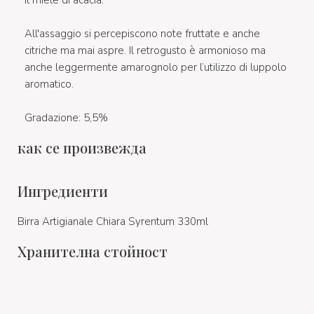
All'assaggio si percepiscono note fruttate e anche
citriche ma mai aspre. Il retrogusto è armonioso ma
anche leggermente amarognolo per l’utilizzo di luppolo
aromatico.
Gradazione: 5,5%
как се произвежда
Ингредиенти
Birra Artigianale Chiara Syrentum 330ml
Хранителна стойност