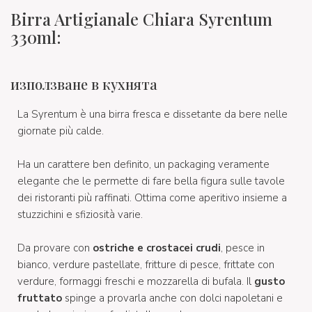
Birra Artigianale Chiara Syrentum
330ml:
използване в кухнята
La Syrentum è una birra fresca e dissetante da bere nelle
giornate più calde.
Ha un carattere ben definito, un packaging veramente
elegante che le permette di fare bella figura sulle tavole
dei ristoranti più raffinati. Ottima come aperitivo insieme a
stuzzichini e sfiziosità varie.
Da provare con
ostriche e crostacei crudi
, pesce in
bianco, verdure pastellate, fritture di pesce, frittate con
verdure, formaggi freschi e mozzarella di bufala. Il
gusto
fruttato
spinge a provarla anche con dolci napoletani e