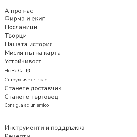
A про нас
Фирма и екип
Посланици
Творци
Нашата история
Мисия пътна карта
Устойчивост
Ho.Re.Ca.
Сътрудничете с нас
Станете доставчик
Станете търговец
Consiglia ad un amico
Инструменти и поддръжка
Рецепти