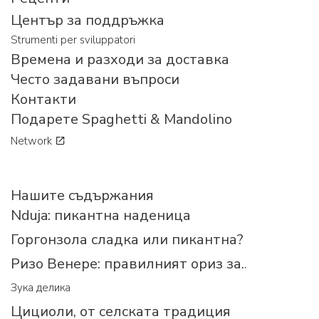
Център за поддръжка
Strumenti per sviluppatori
Времена и разходи за доставка
Често задавани въпроси
Контакти
Подарете Spaghetti & Mandolino
Network
Нашите съдържания
Nduja: пикантна наденица
Горгонзола сладка или пикантна?
Ризо Венере: правилният ориз за...
Зука делика
Цициоли, от селската традиция