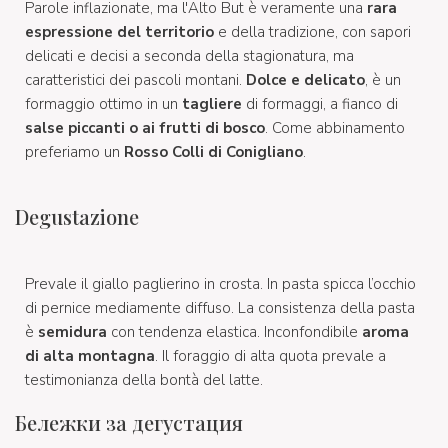
Parole inflazionate, ma l'Alto But è veramente una
rara
espressione del territorio
e della tradizione, con sapori
delicati e decisi a seconda della stagionatura, ma
caratteristici dei pascoli montani.
Dolce e delicato
, è un
formaggio ottimo in un
tagliere
di formaggi, a fianco di
salse piccanti o ai frutti di bosco
. Come abbinamento
preferiamo un
Rosso Colli di Conigliano
.
Degustazione
Prevale il giallo paglierino in crosta. In pasta spicca l’occhio
di pernice mediamente diffuso. La consistenza della pasta
è
semidura
con tendenza elastica. Inconfondibile
aroma
di alta montagna
. Il foraggio di alta quota prevale a
testimonianza della bontà del latte.
Бележки за дегустация