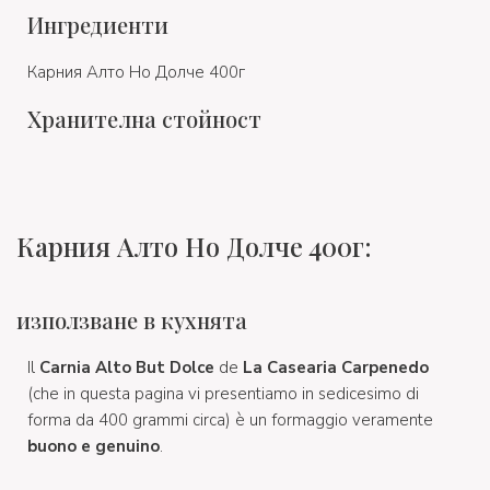
Ингредиенти
Карния Алто Но Долче 400г
Хранителна стойност
Карния Алто Но Долче 400г:
използване в кухнята
Il
Carnia Alto But Dolce
de
La Casearia Carpenedo
(che in questa pagina vi presentiamo in sedicesimo di
forma da 400 grammi circa) è un formaggio veramente
buono e genuino
.