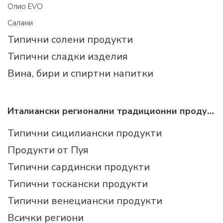
Олио EVO
Салами
Типични солени продукти
Типични сладки изделия
Вина, бири и спиртни напитки
Италиански регионални традиционни продукти
Типични сицилиански продукти
Продукти от Пуя
Типични сардински продукти
Типични тоскански продукти
Типични венециански продукти
Всички региони