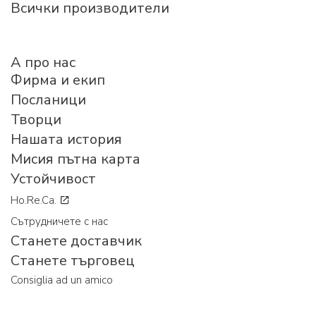
Всички производители
A про нас
Фирма и екип
Посланици
Творци
Нашата история
Мисия пътна карта
Устойчивост
Ho.Re.Ca.
Сътрудничете с нас
Станете доставчик
Станете търговец
Consiglia ad un amico