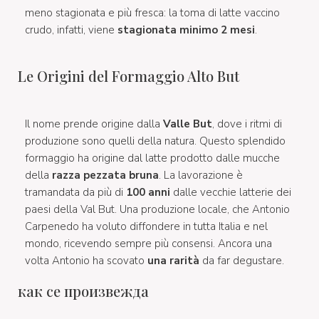
meno stagionata e più fresca: la toma di latte vaccino
crudo, infatti, viene
stagionata minimo 2 mesi
.
Le Origini del Formaggio Alto But
Il nome prende origine dalla
Valle But
, dove i ritmi di
produzione sono quelli della natura. Questo splendido
formaggio ha origine dal latte prodotto dalle mucche
della
razza pezzata bruna
. La lavorazione è
tramandata da più di
100 anni
dalle vecchie latterie dei
paesi della Val But. Una produzione locale, che Antonio
Carpenedo ha voluto diffondere in tutta Italia e nel
mondo, ricevendo sempre più consensi. Ancora una
volta Antonio ha scovato
una rarità
da far degustare.
как се произвежда