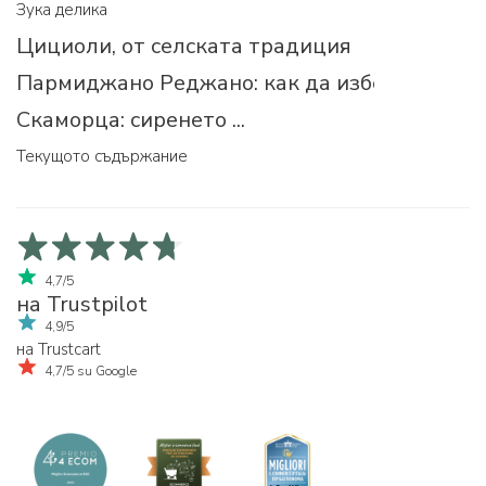
Зука делика
Цициоли, от селската традиция
Пармиджано Реджано: как да изберем прав
Скаморца: сиренето ...
Текущото съдържание
4,7/5
на Trustpilot
4,9/5
на Trustcart
4,7/5 su Google