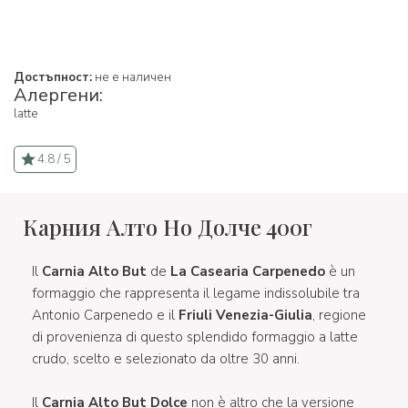
Достъпност:
не е наличен
Алергени:
latte
4.8 / 5
Карния Алто Но Долче 400г
Il
Carnia Alto But
de
La Casearia Carpenedo
è un
formaggio che rappresenta il legame indissolubile tra
Antonio Carpenedo e il
Friuli Venezia-Giulia
, regione
di provenienza di questo splendido formaggio a latte
crudo, scelto e selezionato da oltre 30 anni.
Il
Carnia Alto But Dolce
non è altro che la versione