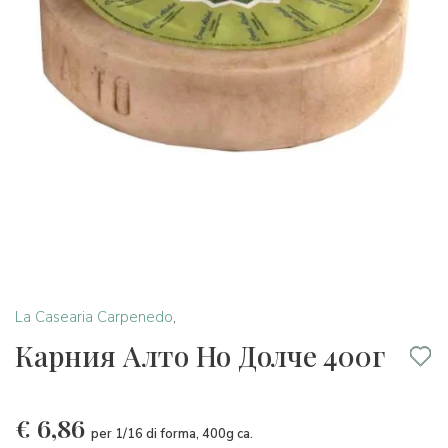
La Casearia Carpenedo
,
Карния Алто Но Долче 400г
€
6,86
per 1/16 di forma, 400g ca.