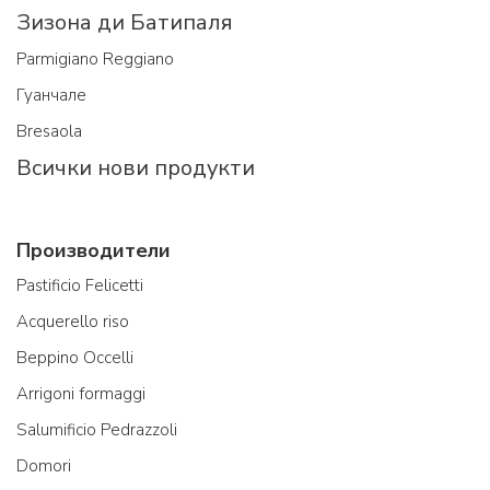
Зизона ди Батипаля
Parmigiano Reggiano
Гуанчале
Bresaola
Всички нови продукти
Производители
Pastificio Felicetti
Acquerello riso
Beppino Occelli
Arrigoni formaggi
Salumificio Pedrazzoli
Domori