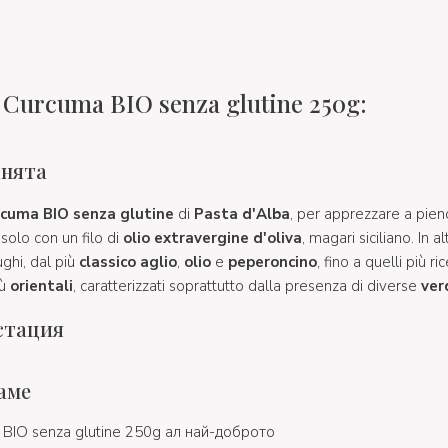
a Curcuma BIO senza glutine 250g:
хнята
rcuma BIO senza glutine
di
Pasta d'Alba
, per apprezzare a pien
solo con un filo di
olio extravergine d'oliva
, magari siciliano. In 
ghi, dal più
classico
aglio
,
olio
e
peperoncino
, fino a quelli più ri
iù
orientali
, caratterizzati soprattutto dalla presenza di diverse
ver
стация
аме
a BIO senza glutine 250g ал най-доброто