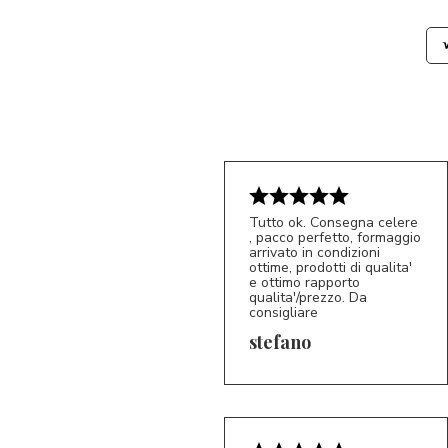
Tutto ok. Consegna celere
, pacco perfetto, formaggio
arrivato in condizioni
ottime, prodotti di qualita'
e ottimo rapporto
qualita'/prezzo. Da
consigliare
5/5
S*
stefano