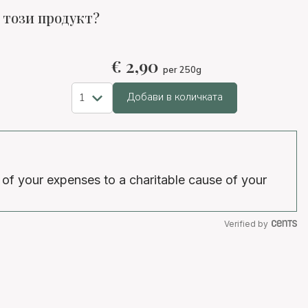
 този продукт?
€
2,90
per 250g
Добави в количката
 of your expenses to a charitable cause of your
Verified by