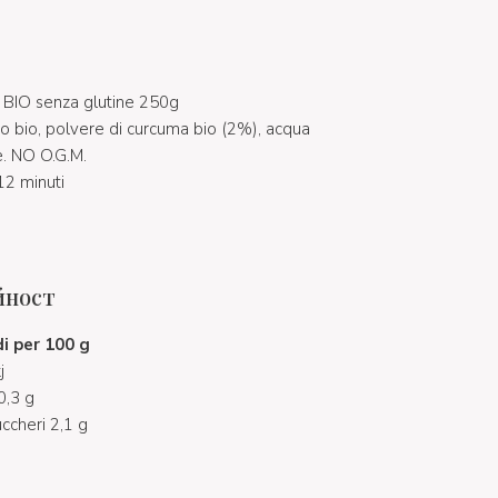
 BIO senza glutine 250g
riso bio, polvere di curcuma bio (2%), acqua
e. NO O.G.M.
12 minuti
йност
i per 100 g
j
 0,3 g
uccheri 2,1 g