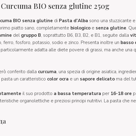
a Curcuma BIO senza glutine 250g
rcuma BIO senza glutine
di
Pasta d'Alba
sono una stuzzicante e
 primo piatto sano, completamente
biologico
e
senza glutine
. Qu
amine
del
gruppo B
, soprattutto B6, B3, B2, e B1, seguite dalla
vi
o, ferro, fosforo, potassio, sodio e zinco. Presenta inoltre un
basso 
 particolarmente adatta alle diete povere di grassi, ma anche una 
erò conferito dalla
curcuma
, una spezia di origine asiatica, ingred
a pasta un caratteristico
color ocra
e un
sapore delicato
ma del tut
entamente
il suo prodotto
a bassa temperatura
per
16-18 ore
p
eristiche organolettiche e preziosi principi nutritivi. La pasta che ne
да