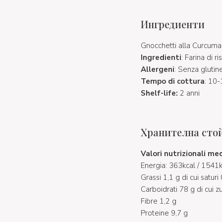
Ингредиенти
Gnocchetti alla Curcuma
Ingredienti
: Farina di 
Allergeni
: Senza glutin
Tempo di cottura
: 10-
Shelf-life:
2 anni
Хранителна сто
Valori nutrizionali
med
Energia: 363kcal / 1541k
Grassi 1,1 g di cui saturi
Carboidrati 78 g di cui z
Fibre 1,2 g
Proteine 9,7 g