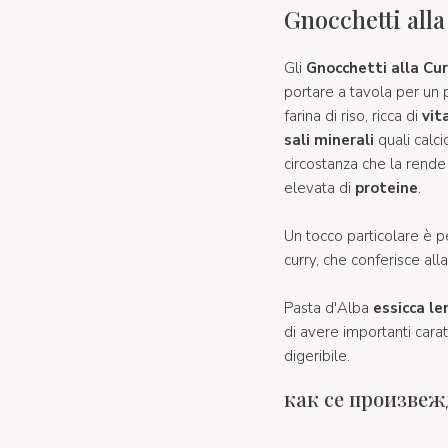
Gnocchetti all
Gli
Gnocchetti alla Cu
portare a tavola per un
farina di riso, ricca di
vit
sali minerali
quali calci
circostanza che la rende
elevata di
proteine
.
Un tocco particolare è p
curry, che conferisce all
Pasta d'Alba
essicca l
di avere importanti caratt
digeribile.
как се произвеж