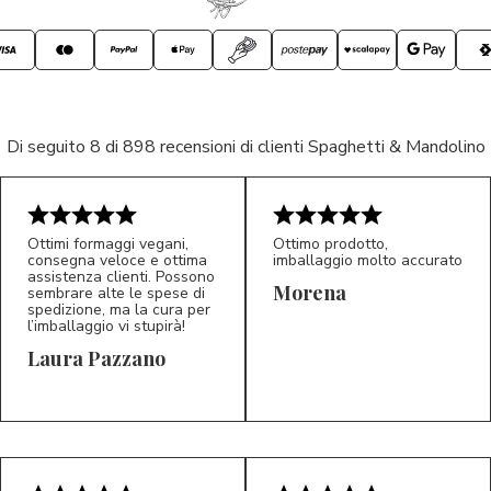
Di seguito 8 di 898 recensioni di clienti Spaghetti & Mandolino
Ottimi formaggi vegani,
Ottimo prodotto,
consegna veloce e ottima
imballaggio molto accurato
assistenza clienti. Possono
Morena
sembrare alte le spese di
spedizione, ma la cura per
l’imballaggio vi stupirà!
Laura Pazzano
5/5
5/5
LP
M*