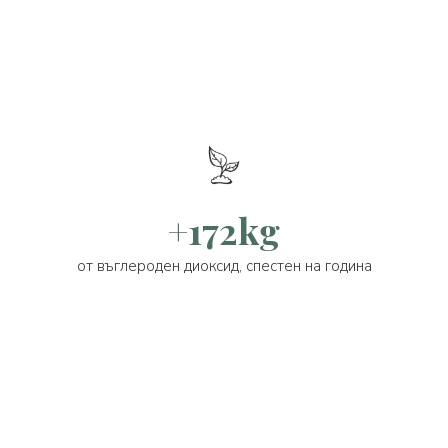
+172kg
от въглероден диоксид, спестен на година