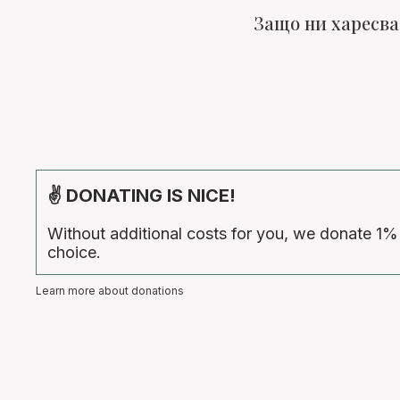
Защо ни харесва
✌ DONATING IS NICE!
Without additional costs for you, we donate 1%
choice.
Learn more about donations