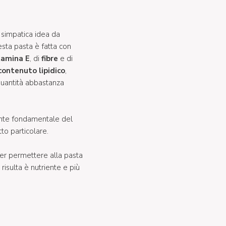
 simpatica idea da
esta pasta è fatta con
tamina E
, di
fibre
e di
contenuto lipidico
,
quantità abbastanza
iente fondamentale del
to particolare.
er permettere alla pasta
 risulta è nutriente e più