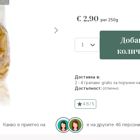
€
2,90
per 250g
Доба
колич
Доставка в:
2 - 4 грапави, gratis за поръчки 
Достъпност:
отлично
4.8 / 5
Какво е приятно на
e на другите 46 персон