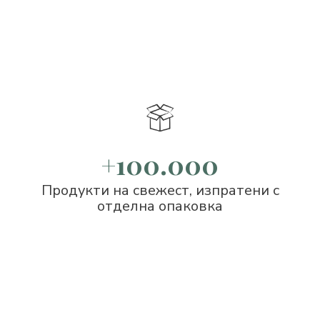
+100.000
Продукти на свежест, изпратени с
отделна опаковка