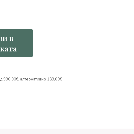
ви в
ката
над 990,00€, алтернативно 189,00€
и