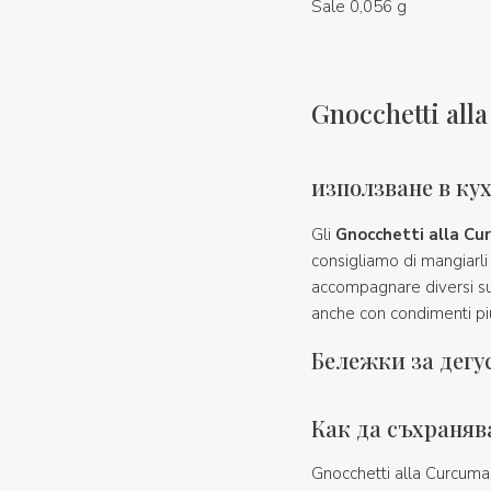
Sale 0,056 g
Gnocchetti all
използване в ку
Gli
Gnocchetti alla Cu
consigliamo di mangiarli 
accompagnare diversi su
anche con condimenti p
Бележки за дегу
Как да съхраняв
Gnocchetti alla Curcum