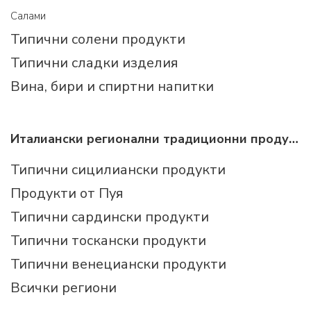
Салами
Типични солени продукти
Типични сладки изделия
Вина, бири и спиртни напитки
Италиански регионални традиционни продукти
Типични сицилиански продукти
Продукти от Пуя
Типични сардински продукти
Типични тоскански продукти
Типични венециански продукти
Всички региони