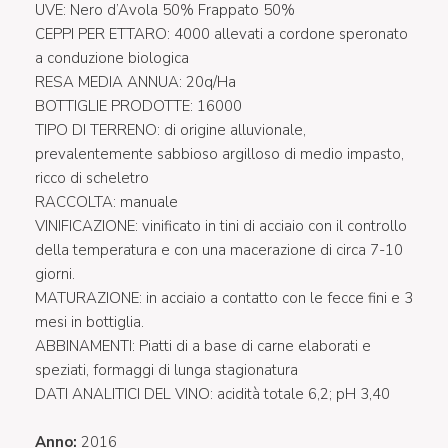
UVE: Nero d’Avola 50% Frappato 50%
CEPPI PER ETTARO: 4000 allevati a cordone speronato
a conduzione biologica
RESA MEDIA ANNUA: 20q/Ha
BOTTIGLIE PRODOTTE: 16000
TIPO DI TERRENO: di origine alluvionale,
prevalentemente sabbioso argilloso di medio impasto,
ricco di scheletro
RACCOLTA: manuale
VINIFICAZIONE: vinificato in tini di acciaio con il controllo
della temperatura e con una macerazione di circa 7-10
giorni.
MATURAZIONE: in acciaio a contatto con le fecce fini e 3
mesi in bottiglia.
ABBINAMENTI: Piatti di a base di carne elaborati e
speziati, formaggi di lunga stagionatura
DATI ANALITICI DEL VINO: acidità totale 6,2; pH 3,40
Anno:
2016