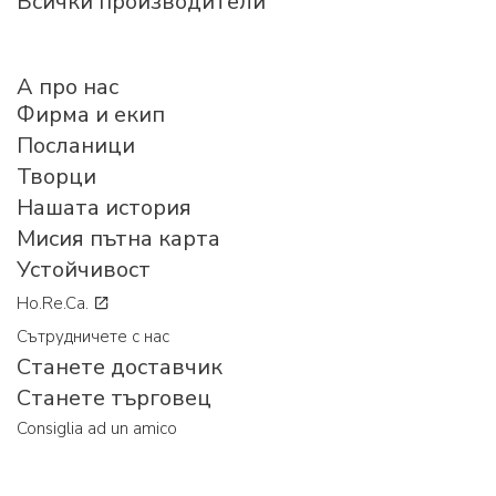
Всички производители
A про нас
Фирма и екип
Посланици
Творци
Нашата история
Мисия пътна карта
Устойчивост
Ho.Re.Ca.
Сътрудничете с нас
Станете доставчик
Станете търговец
Consiglia ad un amico