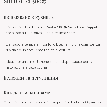
Simbiotici 500g:
използване в кухнята
I Mezzi Paccheri
Cuor di Pasta 100% Senatore Cappelli
sono trafilati
al bronzo a lenta essiccazione.
Dal sapore tenace e inconfondibile, hanno una consistenza
ruvida ed un’eccellente tenuta di cottura.
Ideali per un’alimentazione sana, indispensabile per la
ristorazione e l’alta cucina.
Бележки за дегустация
Как да съхраняваме
Mezzi Paccheri lisci Senatore Cappelli Simbiotici 500g ал най-