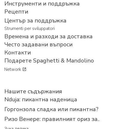
Инструменти и поддръжка
Рецепти
Център за поддръжка
Strumenti per sviluppatori
Времена и разходи за доставка
Често задавани въпроси
Контакти
Подарете Spaghetti & Mandolino
Network
Нашите съдържания
Nduja: пикантна наденица
Горгонзола сладка или пикантна?
Ризо Венере: правилният ориз за...
Зука делика