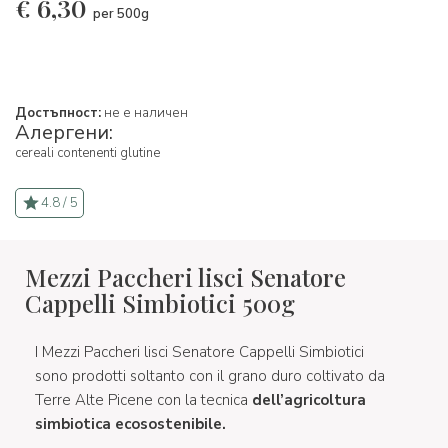
€
6,30
per 500g
Достъпност:
не е наличен
Алергени:
cereali contenenti glutine
4.8 / 5
Mezzi Paccheri lisci Senatore
Cappelli Simbiotici 500g
I Mezzi Paccheri lisci Senatore Cappelli Simbiotici
sono prodotti soltanto con il grano duro coltivato da
Terre Alte Picene con la tecnica
dell’agricoltura
simbiotica ecosostenibile.