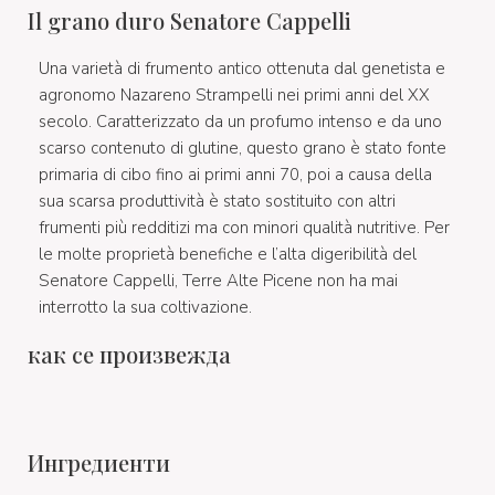
Il grano duro Senatore Cappelli
Una varietà di frumento antico ottenuta dal genetista e
agronomo Nazareno Strampelli nei primi anni del XX
secolo. Caratterizzato da un profumo intenso e da uno
scarso contenuto di glutine, questo grano è stato fonte
primaria di cibo fino ai primi anni 70, poi a causa della
sua scarsa produttività è stato sostituito con altri
frumenti più redditizi ma con minori qualità nutritive. Per
le molte proprietà benefiche e l’alta digeribilità del
Senatore Cappelli, Terre Alte Picene non ha mai
interrotto la sua coltivazione.
как се произвежда
Ингредиенти