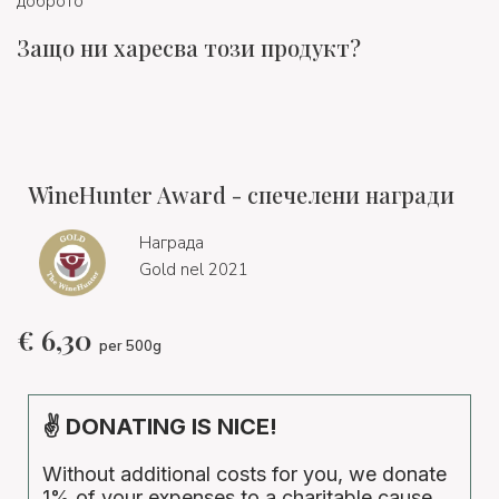
доброто
Защо ни харесва този продукт?
WineHunter Award - спечелени награди
Награда
Gold nel 2021
€
6,30
per 500g
✌ DONATING IS NICE!
Without additional costs for you, we donate
1% of your expenses to a charitable cause