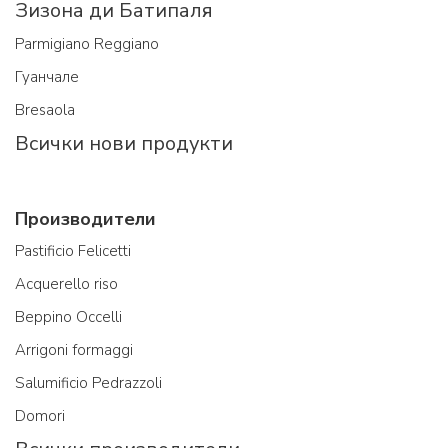
Зизона ди Батипаля
Parmigiano Reggiano
Гуанчале
Bresaola
Всички нови продукти
Производители
Pastificio Felicetti
Acquerello riso
Beppino Occelli
Arrigoni formaggi
Salumificio Pedrazzoli
Domori