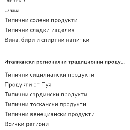
Олио EVO
Салами
Типични солени продукти
Типични сладки изделия
Вина, бири и спиртни напитки
Италиански регионални традиционни продукти
Типични сицилиански продукти
Продукти от Пуя
Типични сардински продукти
Типични тоскански продукти
Типични венециански продукти
Всички региони