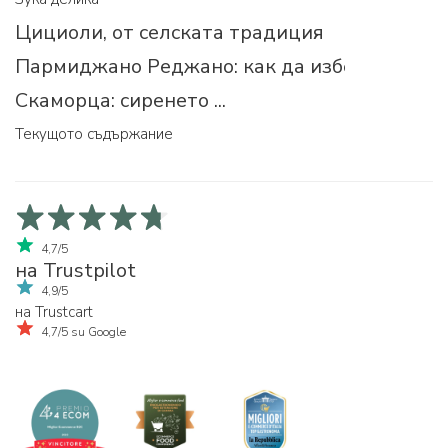
Цициоли, от селската традиция
Пармиджано Реджано: как да изберем прав
Скаморца: сиренето ...
Текущото съдържание
4,7/5
на Trustpilot
4,9/5
на Trustcart
4,7/5 su Google