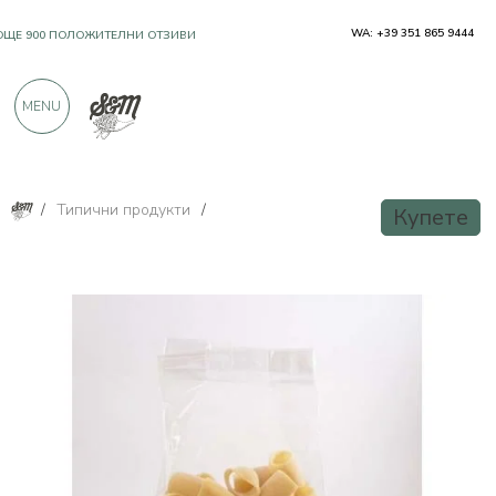
WA: +39 351 865 9444
OЩЕ 900 ПОЛОЖИТЕЛНИ ОТЗИВИ
MENU
/
Типични продукти
/
Купете