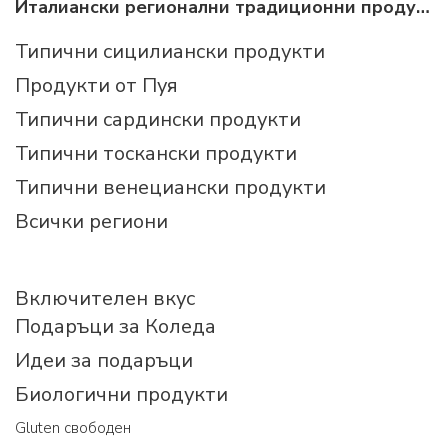
Италиански регионални традиционни продукти
Типични сицилиански продукти
Продукти от Пуя
Типични сардински продукти
Типични тоскански продукти
Типични венециански продукти
Всички региони
Включителен вкус
Подаръци за Коледа
Идеи за подаръци
Биологични продукти
Gluten свободен