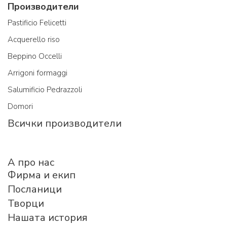
Производители
Pastificio Felicetti
Acquerello riso
Beppino Occelli
Arrigoni formaggi
Salumificio Pedrazzoli
Domori
Всички производители
A про нас
Фирма и екип
Посланици
Творци
Нашата история