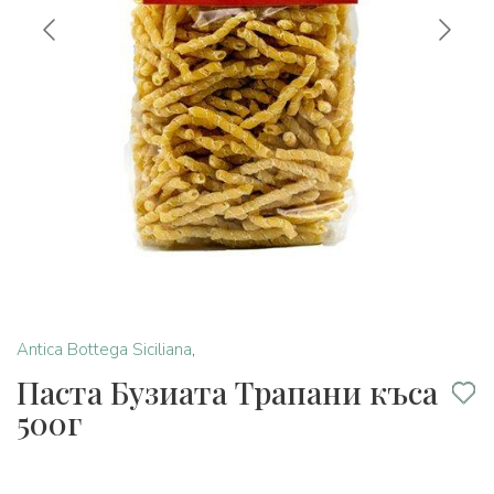
Antica Bottega Siciliana
,
Паста Бузиата Трапани къса
500г