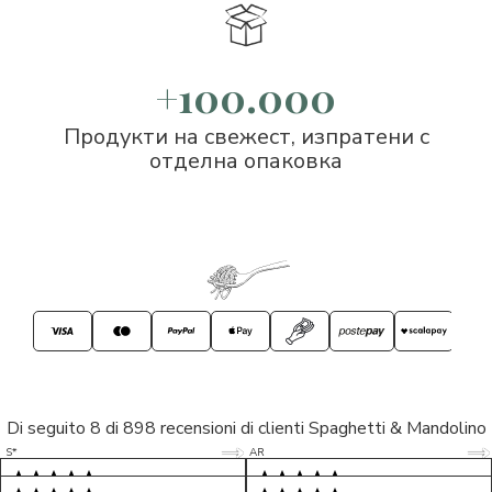
+100.000
Продукти на свежест, изпратени с
отделна опаковка
Di seguito 8 di 898 recensioni di clienti Spaghetti & Mandolino
5/5
5/5
S*
AR
5/5
5/5
LP
D*
5/5
5/5
M*
S*