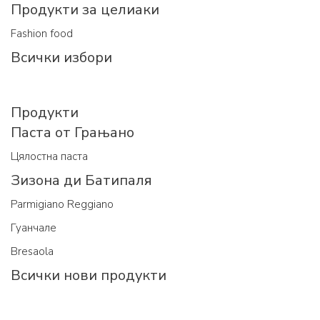
Продукти за целиаки
Fashion food
Всички избори
Продукти
Паста от Грањано
Цялостна паста
Зизона ди Батипаля
Parmigiano Reggiano
Гуанчале
Bresaola
Всички нови продукти