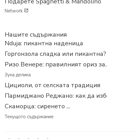
Подарете Spaghetti & Mandolino
Network
Нашите съдържания
Nduja: пикантна наденица
Горгонзола сладка или пикантна?
Ризо Венере: правилният ориз за...
Зука делика
Цициоли, от селската традиция
Пармиджано Реджано: как да изберем прав
Скаморца: сиренето ...
Текущото съдържание