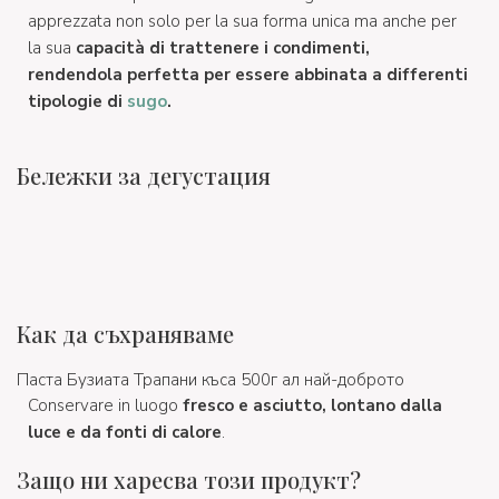
apprezzata non solo per la sua forma unica ma anche per
la sua
capacità di trattenere i condimenti,
rendendola perfetta per essere abbinata a differenti
tipologie di
sugo
.
Бележки за дегустация
Как да съхраняваме
Паста Бузиата Трапани къса 500г ал най-доброто
Conservare in luogo
fresco e asciutto, lontano dalla
luce e da fonti di calore
.
Защо ни харесва този продукт?