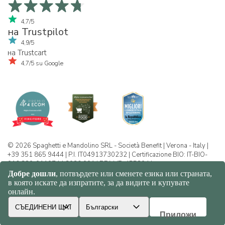
4,7/5
на Trustpilot
4,9/5
на Trustcart
4,7/5 su Google
© 2026 Spaghetti e Mandolino SRL - Società Benefit | Verona - Italy |
+39 351 865 9444 | P.I. IT04913730232 | Certificazione BIO: IT-BIO-
016.380-0110744.2026.001 | REA VR-455804 |
Политика за конфиденциалност и
бисквитки
|
Sitemap