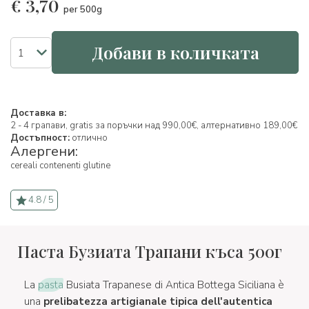
€
3,70
per 500g
Добави в количката
Доставка в:
2 - 4 грапави, gratis за поръчки над 990,00€, алтернативно 189,00€
Достъпност:
отлично
Алергени:
cereali contenenti glutine
4.8 / 5
Паста Бузиата Трапани къса 500г
La
pasta
Busiata Trapanese di Antica Bottega Siciliana è
una
prelibatezza artigianale tipica dell'autentica