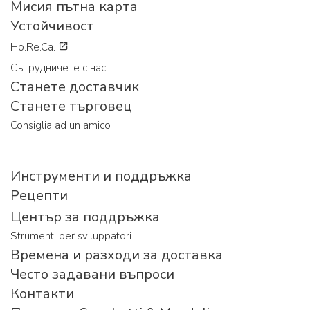
Мисия пътна карта
Устойчивост
Ho.Re.Ca.
Сътрудничете с нас
Станете доставчик
Станете търговец
Consiglia ad un amico
Инструменти и поддръжка
Рецепти
Център за поддръжка
Strumenti per sviluppatori
Времена и разходи за доставка
Често задавани въпроси
Контакти