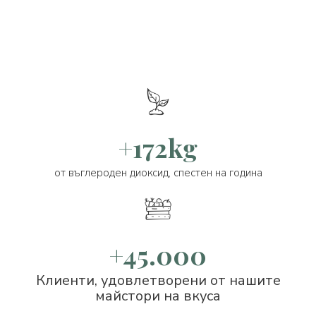
+172kg
от въглероден диоксид, спестен на година
+45.000
Клиенти, удовлетворени от нашите
майстори на вкуса