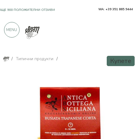
WA: +39 351 865 9444
OЩЕ 900 ПОЛОЖИТЕЛНИ ОТЗИВИ
MENU
/
Типични продукти
/
Купете