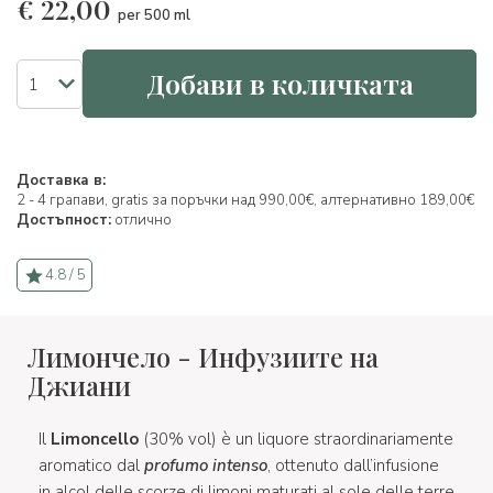
€
22,00
per 500 ml
Добави в количката
Доставка в:
2 - 4 грапави, gratis за поръчки над 990,00€, алтернативно 189,00€
Достъпност:
отлично
4.8 / 5
Лимончело - Инфузиите на
Джиани
Il
Limoncello
(30% vol) è un liquore straordinariamente
aromatico dal
profumo intenso
, ottenuto dall’infusione
in alcol delle scorze di limoni maturati al sole delle terre