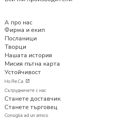
A про нас
Фирма и екип
Посланици
Творци
Нашата история
Мисия пътна карта
Устойчивост
Ho.Re.Ca.
Сътрудничете с нас
Станете доставчик
Станете търговец
Consiglia ad un amico