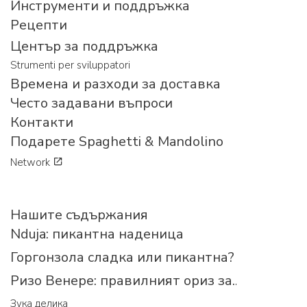
Инструменти и поддръжка
Рецепти
Център за поддръжка
Strumenti per sviluppatori
Времена и разходи за доставка
Често задавани въпроси
Контакти
Подарете Spaghetti & Mandolino
Network
Нашите съдържания
Nduja: пикантна наденица
Горгонзола сладка или пикантна?
Ризо Венере: правилният ориз за...
Зука делика