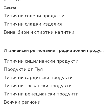
Салами
Типични солени продукти
Типични сладки изделия
Вина, бири и спиртни напитки
Италиански регионални традиционни продукти
Типични сицилиански продукти
Продукти от Пуя
Типични сардински продукти
Типични тоскански продукти
Типични венециански продукти
Всички региони