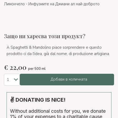
Лимончело - Инфузиите на Джиани ал най-доброто
Защо ни харесва този продукт?
A Spaghetti & Mandolino piace sorprendere e questo
prodotto ci da l'idea, già dal nome, di produzione artigiana.
€
22,00
per 500 ml
Добави в количката
✌ DONATING IS NICE!
Without additional costs for you, we donate
1% of your expenses to a charitable cause