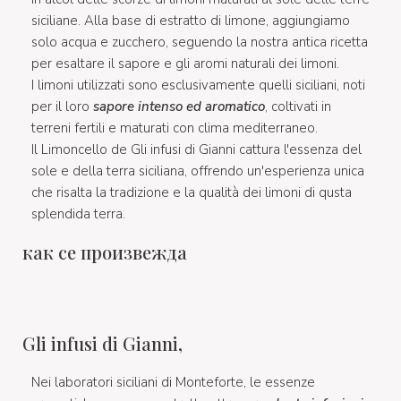
siciliane. Alla base di estratto di limone, aggiungiamo
solo acqua e zucchero, seguendo la nostra antica ricetta
per esaltare il sapore e gli aromi naturali dei limoni.
I limoni utilizzati sono esclusivamente quelli siciliani, noti
per il loro
sapore intenso ed aromatico
, coltivati in
terreni fertili e maturati con clima mediterraneo.
Il Limoncello de Gli infusi di Gianni cattura l'essenza del
sole e della terra siciliana, offrendo un'esperienza unica
che risalta la tradizione e la qualità dei limoni di qusta
splendida terra.
как се произвежда
Gli infusi di Gianni,
Nei laboratori siciliani di Monteforte, le essenze