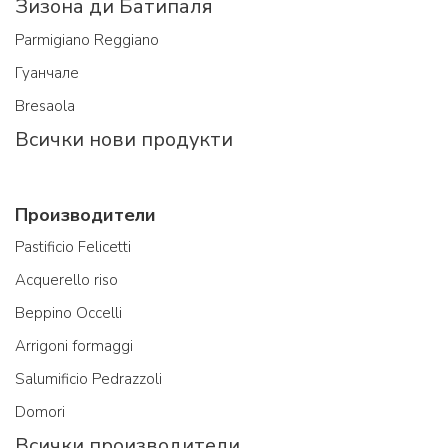
Зизона ди Батипаля
Parmigiano Reggiano
Гуанчале
Bresaola
Всички нови продукти
Производители
Pastificio Felicetti
Acquerello riso
Beppino Occelli
Arrigoni formaggi
Salumificio Pedrazzoli
Domori
Всички производители