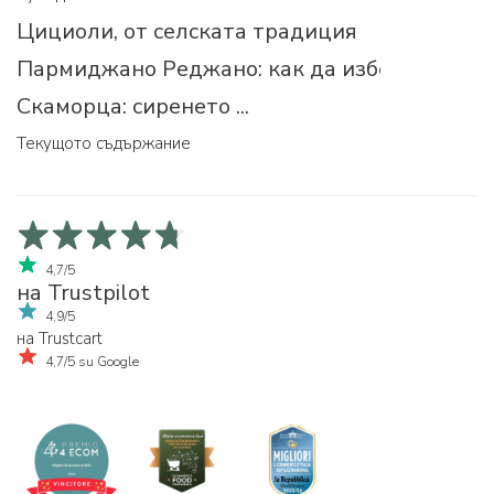
Цициоли, от селската традиция
Пармиджано Реджано: как да изберем прав
Скаморца: сиренето ...
Текущото съдържание
4,7/5
на Trustpilot
4,9/5
на Trustcart
4,7/5 su Google