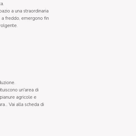
a.
pazio a una straordinaria
lo a freddo, emergono fin
volgente.
duzione.
ituiscono un'area di
 pianure agricole e
a... Vai alla scheda di