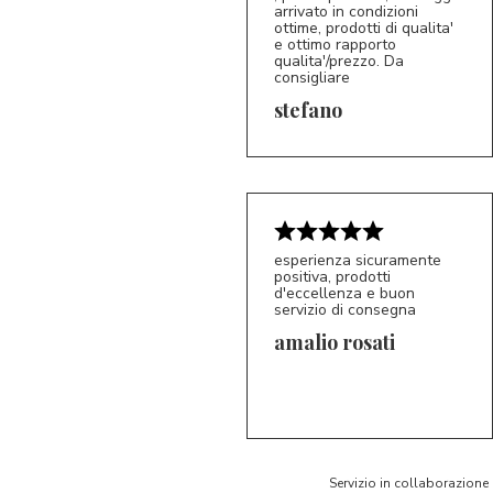
arrivato in condizioni
ottime, prodotti di qualita'
e ottimo rapporto
qualita'/prezzo. Da
consigliare
5/5
S*
stefano
esperienza sicuramente
positiva, prodotti
d'eccellenza e buon
servizio di consegna
amalio rosati
5/5
AR
Servizio in collaborazione