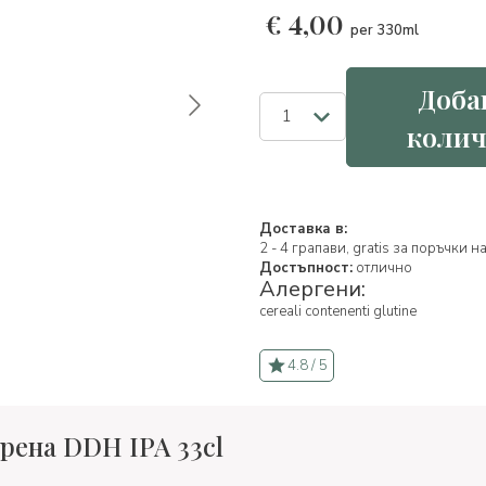
€
4,00
per 330ml
Доба
колич
Доставка в:
2 - 4 грапави, gratis за поръчки 
Достъпност:
отлично
Алергени:
cereali contenenti glutine
4.8 / 5
рена DDH IPA 33cl