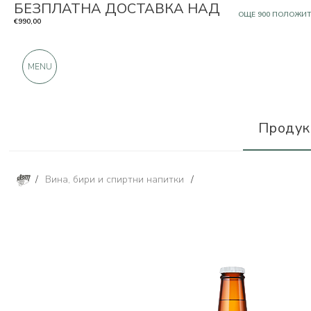
БЕЗПЛАТНА ДОСТАВКА НАД
САМО ПРОДУКТИ О
€990,00
OЩЕ 900 ПОЛОЖИ
MENU
Продук
/
Вина, бири и спиртни напитки
/