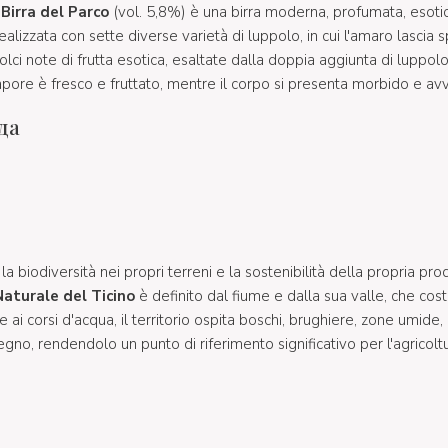
 Birra del Parco
(vol. 5,8%) è una birra moderna, profumata, esotic
izzata con sette diverse varietà di luppolo, in cui l'amaro lascia s
olci note di frutta esotica, esaltate dalla doppia aggiunta di luppo
sapore è fresco e fruttato, mentre il corpo si presenta morbido e av
да
la biodiversità nei propri terreni e la sostenibilità della propria pro
Naturale del Ticino
è definito dal fiume e dalla sua valle, che cost
e ai corsi d'acqua, il territorio ospita boschi, brughiere, zone umide,
egno, rendendolo un punto di riferimento significativo per l'agricoltur