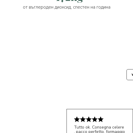
от въглероден диоксид, спестен на година
Tutto ok. Consegna celere
, pacco perfetto, formaggio