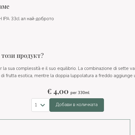
аме
 IPA 33cl ал най-доброто
 този продукт?
 la sua complessità e il suo equilibrio. La combinazione di sette va
di frutta esotica, mentre la doppia luppolatura a freddo aggiunge 
€
4,00
per 330ml
Добави в количката