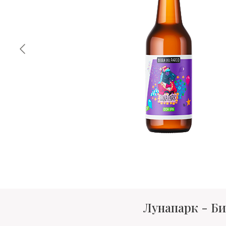
Лунапарк - Би