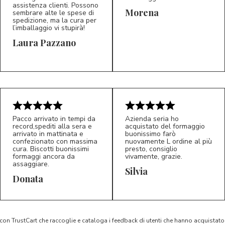
assistenza clienti. Possono
Morena
sembrare alte le spese di
spedizione, ma la cura per
l’imballaggio vi stupirà!
Laura Pazzano
5/5
5/5
LP
M*
Pacco arrivato in tempi da
Azienda seria ho
record,spediti alla sera e
acquistato del formaggio
arrivato in mattinata e
buonissimo farò
confezionato con massima
nuovamente L ordine al più
cura. Biscotti buonissimi
presto, consiglio
formaggi ancora da
vivamente, grazie.
assaggiare.
Silvia
5/5
5/5
D*
S*
Donata
 con TrustCart che raccoglie e cataloga i feedback di utenti che hanno acquista