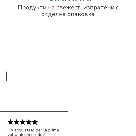
Продукти на свежест, изпратени с
отделна опаковка
Ho acquistato per la prima
volta alcuni prodotti