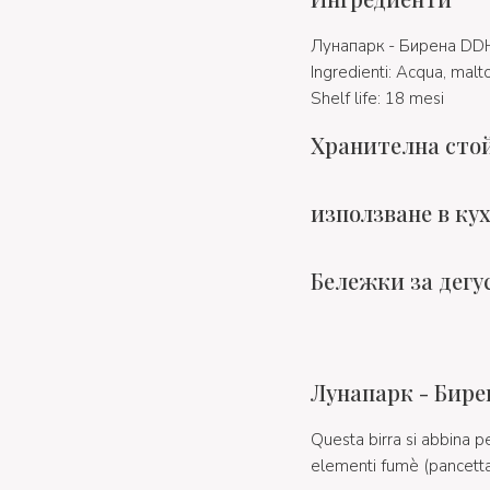
Лунапарк - Бирена DDH
Ingredienti: Acqua, malto 
Shelf life: 18 mesi
Хранителна сто
използване в ку
Бележки за дегу
Лунапарк - Бирен
Questa birra si abbina p
elementi fumè (pancetta,