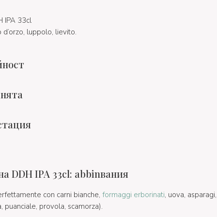
 IPA 33cl
d’orzo, luppolo, lievito.
йност
хнята
стация
а DDH IPA 33cl: abbinвания
erfettamente con carni bianche,
formaggi erborinati
, uova, asparagi
 puanciale, provola, scamorza).