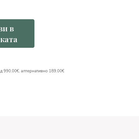
ви в
ката
над 990,00€, алтернативно 189,00€