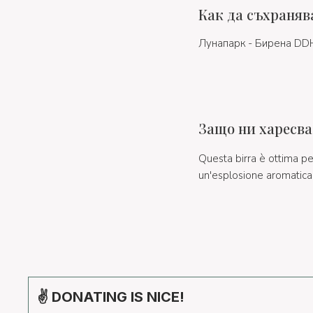
Как да съхраняв
Лунапарк - Бирена DDH
Защо ни харесва
Questa birra è ottima per
un'esplosione aromatica 
✌ DONATING IS NICE!