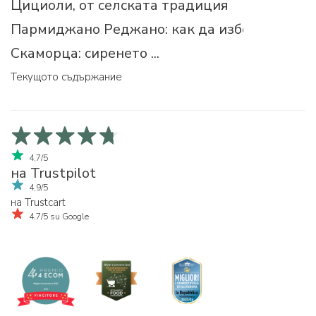
Цициоли, от селската традиция
Пармиджано Реджано: как да изберем прав
Скаморца: сиренето ...
Текущото съдържание
4,7/5
на Trustpilot
4,9/5
на Trustcart
4,7/5 su Google