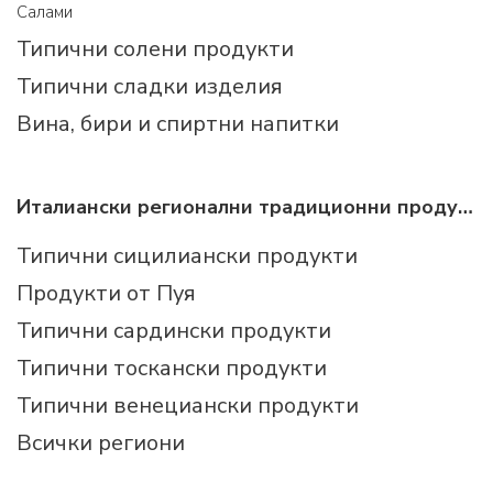
Салами
Типични солени продукти
Типични сладки изделия
Вина, бири и спиртни напитки
Италиански регионални традиционни продукти
Типични сицилиански продукти
Продукти от Пуя
Типични сардински продукти
Типични тоскански продукти
Типични венециански продукти
Всички региони