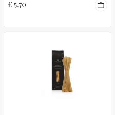
€
5,70