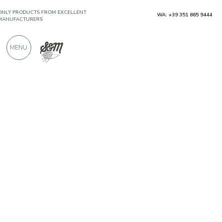
WA: +39 351 865 9444
OVER 900 POSITIVE REVIEWS
MENU
Producers
Corte del Dome