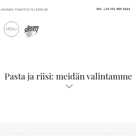
WA: +39 351 865 9444
ILMAINEN TOIMITUS YLI €990,00
MENU
VAIN ERINOMAISILTA VALMISTAJILTA
YLI 900 POSITIIVISTA ARVOSTELUA
Pasta ja riisi: meidän valintamme