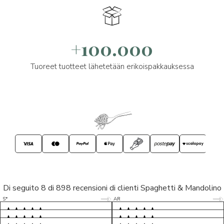
+100.000
Tuoreet tuotteet lähetetään erikoispakkauksessa
Di seguito 8 di 898 recensioni di clienti Spaghetti & Mandolino
5/5
5/5
S*
AR
5/5
5/5
LP
D*
5/5
5/5
M*
S*
5/5
Tutto ok. Consegna celere , pacco
esperienza sicuramente positiva,
MC