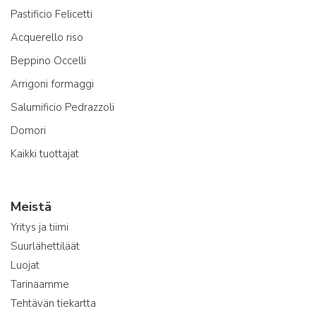
Pastificio Felicetti
Acquerello riso
Beppino Occelli
Arrigoni formaggi
Salumificio Pedrazzoli
Domori
Kaikki tuottajat
Meistä
Yritys ja tiimi
Suurlähettiläät
Luojat
Tarinaamme
Tehtävän tiekartta