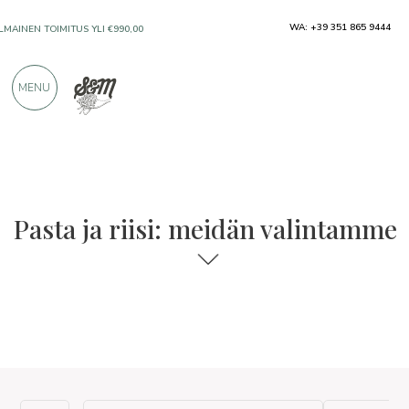
WA: +39 351 865 9444
ILMAINEN TOIMITUS YLI €990,00
MENU
VAIN ERINOMAISILTA VALMISTAJILTA
YLI 900 POSITIIVISTA ARVOSTELUA
Pasta ja riisi: meidän valintamme