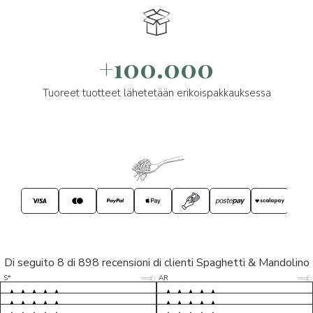
+100.000
Tuoreet tuotteet lähetetään erikoispakkauksessa
Di seguito 8 di 898 recensioni di clienti Spaghetti & Mandolino
5/5
5/5
S*
AR
5/5
5/5
LP
D*
5/5
5/5
M*
S*
5/5
Tutto ok. Consegna celere , pacco
esperienza sicuramente positiva,
MC