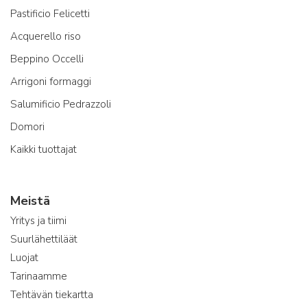
Pastificio Felicetti
Acquerello riso
Beppino Occelli
Arrigoni formaggi
Salumificio Pedrazzoli
Domori
Kaikki tuottajat
Meistä
Yritys ja tiimi
Suurlähettiläät
Luojat
Tarinaamme
Tehtävän tiekartta