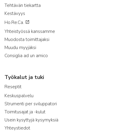
Tehtävän tiekartta
Kestävyys
Ho.Re.Ca.
Yhteistyössä kanssamme
Muodosta toimittajaksi
Muudu myyjäksi
Consiglia ad un amico
Työkalut ja tuki
Reseptit
Keskuspalvelu
Strumenti per sviluppatori
Toimitusajat ja -kulut
Usein kysyttyjä kysymyksiä
Yhteystiedot