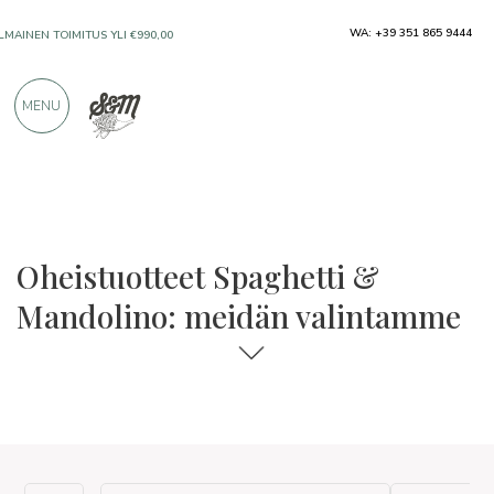
WA: +39 351 865 9444
ILMAINEN TOIMITUS YLI €990,00
MENU
VAIN ERINOMAISILTA VALMISTAJILTA
YLI 900 POSITIIVISTA ARVOSTELUA
Oheistuotteet Spaghetti &
Mandolino: meidän valintamme