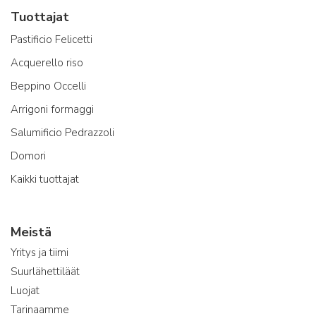
Tuottajat
Pastificio Felicetti
Acquerello riso
Beppino Occelli
Arrigoni formaggi
Salumificio Pedrazzoli
Domori
Kaikki tuottajat
Meistä
Yritys ja tiimi
Suurlähettiläät
Luojat
Tarinaamme