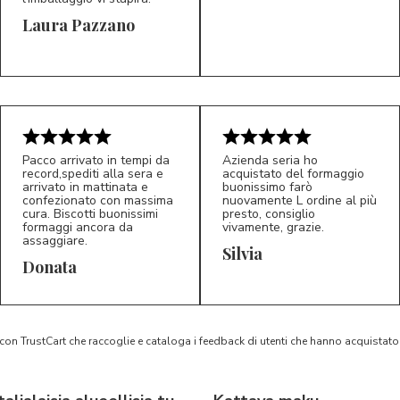
Laura Pazzano
5/5
5/5
LP
M*
Pacco arrivato in tempi da
Azienda seria ho
record,spediti alla sera e
acquistato del formaggio
arrivato in mattinata e
buonissimo farò
confezionato con massima
nuovamente L ordine al più
cura. Biscotti buonissimi
presto, consiglio
formaggi ancora da
vivamente, grazie.
assaggiare.
Silvia
5/5
5/5
D*
S*
Donata
 con TrustCart che raccoglie e cataloga i feedback di utenti che hanno acquista