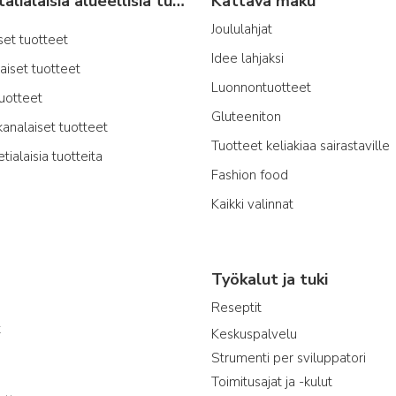
Tyypillisiä italialaisia alueellisia tuotteita
Kattava maku
Joululahjat
iset tuotteet
Idee lahjaksi
laiset tuotteet
Luonnontuotteet
tuotteet
Gluteeniton
kanalaiset tuotteet
Tuotteet keliakiaa sairastaville
etialaisia tuotteita
Fashion food
Kaikki valinnat
Työkalut ja tuki
Reseptit
t
Keskuspalvelu
Strumenti per sviluppatori
Toimitusajat ja -kulut