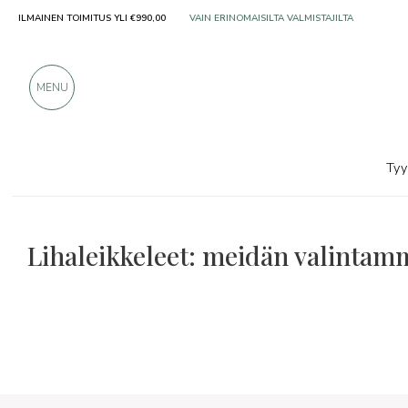
ILMAINEN TOIMITUS YLI €990,00
VAIN ERINOMAISILTA VALMISTAJILTA
YLI 900 POSITIIVISTA ARVOSTELUA
MENU
Tyy
Lihaleikkeleet: meidän valintam