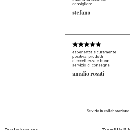
consigliare
5/5
S*
stefano
esperienza sicuramente
positiva, prodotti
d'eccellenza e buon
servizio di consegna
amalio rosati
5/5
AR
Servizio in collaborazione