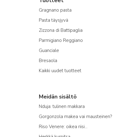
Tuotteet
Gragnano pasta
Pasta täysjyvä
Zizzona di Battipaglia
Parmigiano Reggiano
Guanciale
Bresaola
Kaikki uudet tuotteet
Meidän sisältö
Nduja: tulinen makkara
Gorgonzola makea vai mausteinen?
Riso Venere: oikea riisi...
Herkkä kurpitsa