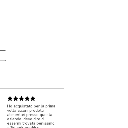
Ho acquistato per la prima
volta alcuni prodotti
alimentari presso questa
azienda, devo dire di
essermi trovata benissimo,
affidabili, gentili e