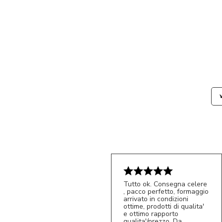
Tutto ok. Consegna celere
, pacco perfetto, formaggio
arrivato in condizioni
ottime, prodotti di qualita'
e ottimo rapporto
qualita'/prezzo. Da