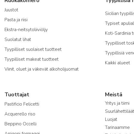
Ruokakomero
Juustot
Sicilian tyypill
Pasta ja riisi
Typiset apulia
Ekstra-neitsytoliiviöljy
Koti-Sardinia 
Suolatut lihat
Tyypilliset tos
Tyypilliset suolaiset tuotteet
Tyypillisiä ven
Tyypilliset makeat tuotteet
Kaikki alueet
Viinit, oluet ja väkevät alkoholijuomat
Tuottajat
Meistä
Yritys ja tiimi
Pastificio Felicetti
Suurlähettilää
Acquerello riso
Luojat
Beppino Occelli
Tarinaamme
Arrigoni formaggi