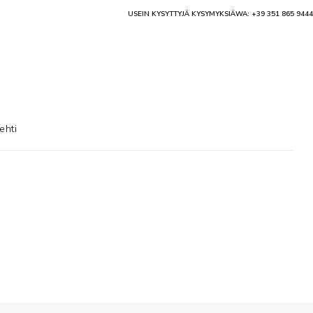
USEIN KYSYTTYJÄ KYSYMYKSIÄ
WA: +39 351 865 9444
ehti