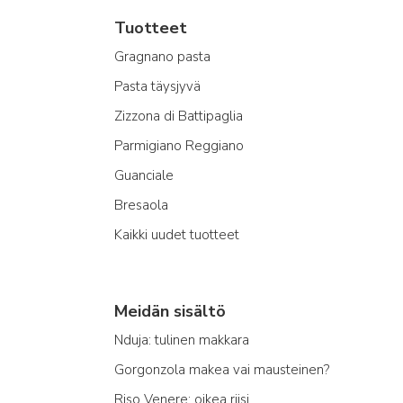
Tuotteet
Gragnano pasta
Pasta täysjyvä
Zizzona di Battipaglia
Parmigiano Reggiano
Guanciale
Bresaola
Kaikki uudet tuotteet
Meidän sisältö
Nduja: tulinen makkara
Gorgonzola makea vai mausteinen?
Riso Venere: oikea riisi...