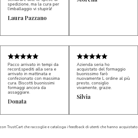
spedizione, ma la cura per
l’imballaggio vi stupirà!
Laura Pazzano
5/5
5/5
LP
M*
Pacco arrivato in tempi da
Azienda seria ho
record,spediti alla sera e
acquistato del formaggio
arrivato in mattinata e
buonissimo farò
confezionato con massima
nuovamente L ordine al più
cura. Biscotti buonissimi
presto, consiglio
formaggi ancora da
vivamente, grazie.
assaggiare.
Silvia
5/5
5/5
D*
S*
Donata
 con TrustCart che raccoglie e cataloga i feedback di utenti che hanno acquista