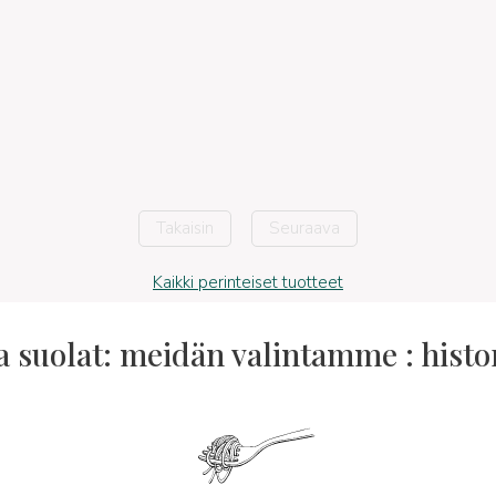
Takaisin
Seuraava
Kaikki perinteiset tuotteet
a suolat: meidän valintamme : histori