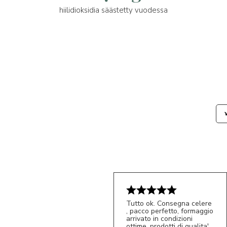
hiilidioksidia säästetty vuodessa
Tutto ok. Consegna celere
, pacco perfetto, formaggio
arrivato in condizioni
ottime, prodotti di qualita'