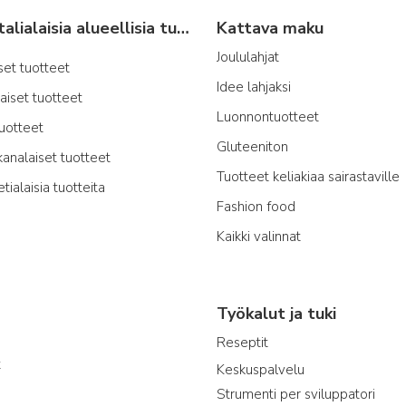
Tyypillisiä italialaisia alueellisia tuotteita
Kattava maku
Joululahjat
iset tuotteet
Idee lahjaksi
laiset tuotteet
Luonnontuotteet
tuotteet
Gluteeniton
kanalaiset tuotteet
Tuotteet keliakiaa sairastaville
etialaisia tuotteita
Fashion food
Kaikki valinnat
Työkalut ja tuki
Reseptit
t
Keskuspalvelu
Strumenti per sviluppatori