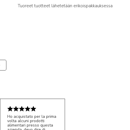
Tuoreet tuotteet lähetetään erikoispakkauksessa
Ho acquistato per la prima
volta alcuni prodotti
alimentari presso questa
azienda, devo dire di