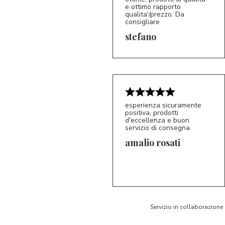
e ottimo rapporto
qualita'/prezzo. Da
consigliare
5/5
S*
stefano
esperienza sicuramente
positiva, prodotti
d'eccellenza e buon
servizio di consegna
amalio rosati
5/5
AR
Servizio in collaborazione