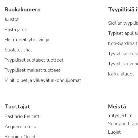
Ruokakomero
Juustot
Sicilian tyypill
Pasta ja riisi
Typiset apulia
Ekstra-neitsytoliiviöljy
Koti-Sardinia 
Suolatut lihat
Tyypilliset tos
Tyypilliset suolaiset tuotteet
Tyypillisiä ven
Tyypilliset makeat tuotteet
Kaikki alueet
Viinit, oluet ja väkevät alkoholijuomat
Tuottajat
Meistä
Yritys ja tiimi
Pastificio Felicetti
Suurlähettilää
Acquerello riso
Luojat
Beppino Occelli