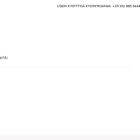
USEIN KYSYTTYJÄ KYSYMYKSIÄ
WA: +39 351 865 9444
ehti