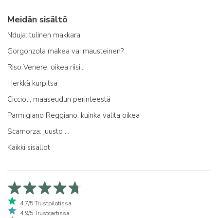
Meidän sisältö
Nduja: tulinen makkara
Gorgonzola makea vai mausteinen?
Riso Venere: oikea riisi...
Herkkä kurpitsa
Ciccioli, maaseudun perinteestä
Parmigiano Reggiano: kuinka valita oikea
Scamorza: juusto ...
Kaikki sisällöt
4,7/5 Trustpilotissa
4,9/5 Trustcartissa