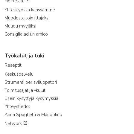
Ho.Re.Ca.
Yhteistyössä kanssamme
Muodosta toimittajaksi
Muudu myyjäksi
Consiglia ad un amico
Työkalut ja tuki
Reseptit
Keskuspalvelu
Strumenti per sviluppatori
Toimitusajat ja -kulut
Usein kysyttyjä kysymyksiä
Yhteystiedot
Anna Spaghetti & Mandolino
Network