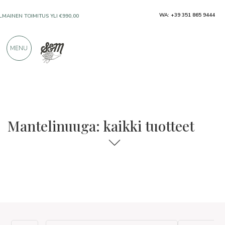
WA: +39 351 865 9444
ILMAINEN TOIMITUS YLI €990,00
MENU
VAIN ERINOMAISILTA VALMISTAJILTA
YLI 900 POSITIIVISTA ARVOSTELUA
Mantelinuuga: kaikki tuotteet