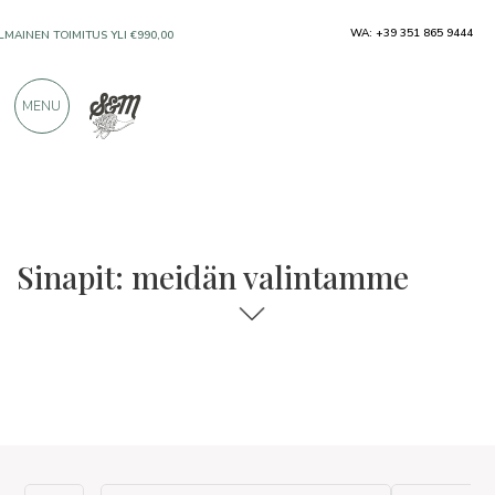
WA: +39 351 865 9444
ILMAINEN TOIMITUS YLI €990,00
MENU
VAIN ERINOMAISILTA VALMISTAJILTA
YLI 900 POSITIIVISTA ARVOSTELUA
Sinapit: meidän valintamme