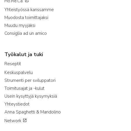
Ho.Re.Ca.
Yhteistyössä kanssamme
Muodosta toimittajaksi
Muudu myyjäksi
Consiglia ad un amico
Työkalut ja tuki
Reseptit
Keskuspalvelu
Strumenti per sviluppatori
Toimitusajat ja -kulut
Usein kysyttyjä kysymyksiä
Yhteystiedot
Anna Spaghetti & Mandolino
Network