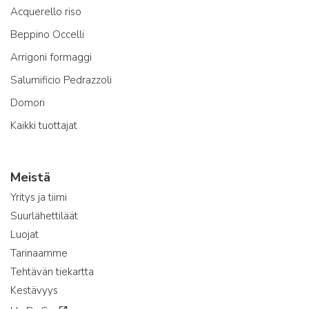
Acquerello riso
Beppino Occelli
Arrigoni formaggi
Salumificio Pedrazzoli
Domori
Kaikki tuottajat
Meistä
Yritys ja tiimi
Suurlähettiläät
Luojat
Tarinaamme
Tehtävän tiekartta
Kestävyys