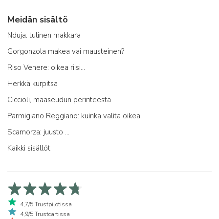
Meidän sisältö
Nduja: tulinen makkara
Gorgonzola makea vai mausteinen?
Riso Venere: oikea riisi...
Herkkä kurpitsa
Ciccioli, maaseudun perinteestä
Parmigiano Reggiano: kuinka valita oikea
Scamorza: juusto ...
Kaikki sisällöt
4,7/5 Trustpilotissa
4,9/5 Trustcartissa