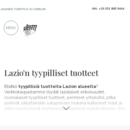
WA: +39 351 865 9444
ILMAINEN TOIMITUS YLI €990,00
MENU
VAIN ERINOMAISILTA VALMISTAJILTA
YLI 900 POSITIIVISTA ARVOSTELUA
Alueet
Lazio
Lazio'n tyypilliset tuotteet
Etsitkö
tyypillisiä tuotteita Lazion alueelta
?
Verkkokaupastamme löydät lazialaiset erikoisuudet,
roomalaiset tyypilliset tuotteet, perinteet yrityksiltä, jotka
pyrkivät säilyttämään sukupolvien mukana kulkeneet maut ja
jotka muodostavat käytännössä maamme ruokakulttuurin. Aito
makumatka, joka kulkee tässä osiossa Lazion kautta ja sen
erityisyyksien ohi. Spaghetti & Mandolino on aina ollut
synonyymi erinomaisuuden etsinnälle:
Lazio odottaa teitä!