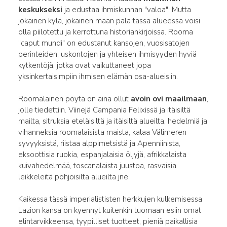
keskukseksi
ja edustaa ihmiskunnan "valoa". Mutta
jokainen kylä, jokainen maan pala tässä alueessa voisi
olla piilotettu ja kerrottuna historiankirjoissa. Rooma
"caput mundi" on edustanut kansojen, vuosisatojen
perinteiden, uskontojen ja yhteisen ihmisyyden hyviä
kytkentöjä, jotka ovat vaikuttaneet jopa
yksinkertaisimpiin ihmisen elämän osa-alueisiin.
Roomalainen pöytä on aina ollut
avoin ovi maailmaan
,
jolle tiedettiin. Viinejä Campania Felixissä ja itäisiltä
mailta, sitruksia eteläisiltä ja itäisiltä alueilta, hedelmiä ja
vihanneksia roomalaisista maista, kalaa Välimeren
syvyyksistä, riistaa alppimetsistä ja Apenniinista,
eksoottisia ruokia, espanjalaisia öljyjä, afrikkalaista
kuivahedelmää, toscanalaista juustoa, rasvaisia
leikkeleitä pohjoisilta alueilta jne.
Kaikessa tässä imperialististen herkkujen kulkemisessa
Lazion kansa on kyennyt kuitenkin tuomaan esiin omat
elintarvikkeensa, tyypilliset tuotteet, pieniä paikallisia