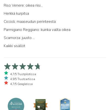
Riso Venere: oikea riisi...
Herkkä kurpitsa
Ciccioli, maaseudun perinteestä
Parmigiano Reggiano: kuinka valita oikea
Scamorza: juusto ...
Kaikki sisällöt
4,7/5 Trustpilotissa
4,9/5 Trustcartissa
4,7/5 Googleissa