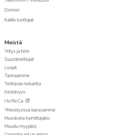
Domori
Kaikki tuottajat
Meistä
Yritys ja tiimi
Suurlähettiläät
Luojat
Tarinaamme
Tehtävän tiekartta
Kestävyys
Ho.Re.Ca.
Yhteistyössä kanssamme
Muodosta toimittajaksi
Muudu myyjäksi
Consiglia ad un amico