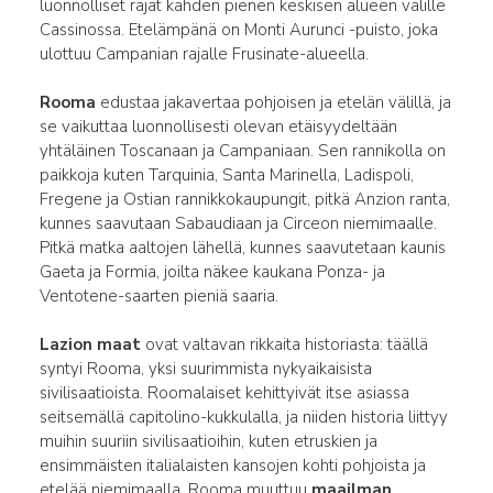
luonnolliset rajat kahden pienen keskisen alueen välille
Cassinossa. Etelämpänä on Monti Aurunci -puisto, joka
ulottuu Campanian rajalle Frusinate-alueella.
Rooma
edustaa jakavertaa pohjoisen ja etelän välillä, ja
se vaikuttaa luonnollisesti olevan etäisyydeltään
yhtäläinen Toscanaan ja Campaniaan. Sen rannikolla on
paikkoja kuten Tarquinia, Santa Marinella, Ladispoli,
Fregene ja Ostian rannikkokaupungit, pitkä Anzion ranta,
kunnes saavutaan Sabaudiaan ja Circeon niemimaalle.
Pitkä matka aaltojen lähellä, kunnes saavutetaan kaunis
Gaeta ja Formia, joilta näkee kaukana Ponza- ja
Ventotene-saarten pieniä saaria.
Lazion maat
ovat valtavan rikkaita historiasta: täällä
syntyi Rooma, yksi suurimmista nykyaikaisista
sivilisaatioista. Roomalaiset kehittyivät itse asiassa
seitsemällä capitolino-kukkulalla, ja niiden historia liittyy
muihin suuriin sivilisaatioihin, kuten etruskien ja
ensimmäisten italialaisten kansojen kohti pohjoista ja
etelää niemimaalla. Rooma muuttuu
maailman