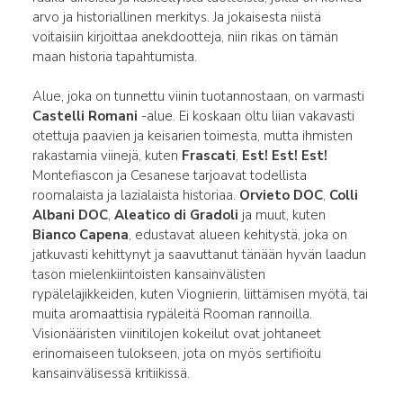
arvo ja historiallinen merkitys. Ja jokaisesta niistä
voitaisiin kirjoittaa anekdootteja, niin rikas on tämän
maan historia tapahtumista.
Alue, joka on tunnettu viinin tuotannostaan, on varmasti
Castelli Romani
-alue. Ei koskaan oltu liian vakavasti
otettuja paavien ja keisarien toimesta, mutta ihmisten
rakastamia viinejä, kuten
Frascati
,
Est! Est! Est!
Montefiascon ja Cesanese tarjoavat todellista
roomalaista ja lazialaista historiaa.
Orvieto DOC
,
Colli
Albani DOC
,
Aleatico di Gradoli
ja muut, kuten
Bianco Capena
, edustavat alueen kehitystä, joka on
jatkuvasti kehittynyt ja saavuttanut tänään hyvän laadun
tason mielenkiintoisten kansainvälisten
rypälelajikkeiden, kuten Viognierin, liittämisen myötä, tai
muita aromaattisia rypäleitä Rooman rannoilla.
Visionääristen viinitilojen kokeilut ovat johtaneet
erinomaiseen tulokseen, jota on myös sertifioitu
kansainvälisessä kritiikissä.