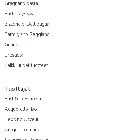
Gragnano pasta
Pasta täysjyvä
Zizzona di Battipaglia
Parmigiano Reggiano
Guanciale
Bresaola
Kaikki uudet tuotteet
Tuottajat
Pastificio Felicetti
Acquerello riso
Beppino Occelli
Arrigoni formaggi
Salumificio Pedrazzoli