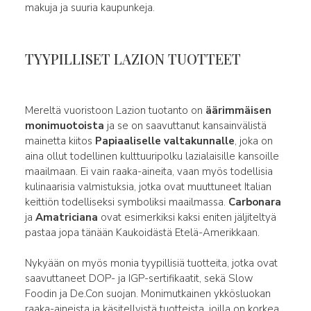
makuja ja suuria kaupunkeja.
TYYPILLISET LAZION TUOTTEET
Mereltä vuoristoon Lazion tuotanto on
äärimmäisen
monimuotoista
ja se on saavuttanut kansainvälistä
mainetta kiitos
Papiaaliselle valtakunnalle
, joka on
aina ollut todellinen kulttuuripolku lazialaisille kansoille
maailmaan. Ei vain raaka-aineita, vaan myös todellisia
kulinaarisia valmistuksia, jotka ovat muuttuneet Italian
keittiön todelliseksi symboliksi maailmassa.
Carbonara
ja
Amatriciana
ovat esimerkiksi kaksi eniten jäljiteltyä
pastaa jopa tänään Kaukoidästä Etelä-Amerikkaan.
Nykyään on myös monia tyypillisiä tuotteita, jotka ovat
saavuttaneet DOP- ja IGP-sertifikaatit, sekä Slow
Foodin ja De.Con suojan. Monimutkainen ykkösluokan
raaka-aineista ja käsitellyistä tuotteista, joilla on korkea