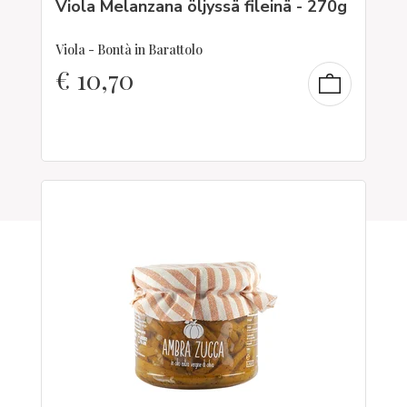
Viola Melanzana öljyssä fileinä - 270g
Viola - Bontà in Barattolo
€
10,70