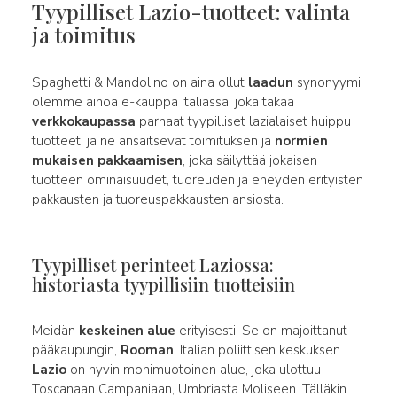
Tyypilliset Lazio-tuotteet: valinta
ja toimitus
Spaghetti & Mandolino on aina ollut
laadun
synonyymi:
olemme ainoa e-kauppa Italiassa, joka takaa
verkkokaupassa
parhaat tyypilliset lazialaiset huippu
tuotteet, ja ne ansaitsevat toimituksen ja
normien
mukaisen pakkaamisen
, joka säilyttää jokaisen
tuotteen ominaisuudet, tuoreuden ja eheyden erityisten
pakkausten ja tuoreuspakkausten ansiosta.
Tyypilliset perinteet Laziossa:
historiasta tyypillisiin tuotteisiin
Meidän
keskeinen alue
erityisesti. Se on majoittanut
pääkaupungin,
Rooman
, Italian poliittisen keskuksen.
Lazio
on hyvin monimuotoinen alue, joka ulottuu
Toscanaan Campaniaan, Umbriasta Moliseen. Tälläkin