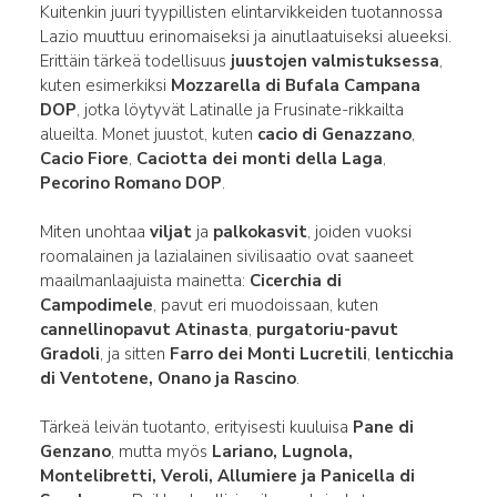
Kuitenkin juuri tyypillisten elintarvikkeiden tuotannossa
Lazio muuttuu erinomaiseksi ja ainutlaatuiseksi alueeksi.
Erittäin tärkeä todellisuus
juustojen valmistuksessa
,
kuten esimerkiksi
Mozzarella di Bufala Campana
DOP
, jotka löytyvät Latinalle ja Frusinate-rikkailta
alueilta. Monet juustot, kuten
cacio di Genazzano
,
Cacio Fiore
,
Caciotta dei monti della Laga
,
Pecorino Romano DOP
.
Miten unohtaa
viljat
ja
palkokasvit
, joiden vuoksi
roomalainen ja lazialainen sivilisaatio ovat saaneet
maailmanlaajuista mainetta:
Cicerchia di
Campodimele
, pavut eri muodoissaan, kuten
cannellinopavut Atinasta
,
purgatoriu-pavut
Gradoli
, ja sitten
Farro dei Monti Lucretili
,
lenticchia
di Ventotene, Onano ja Rascino
.
Tärkeä leivän tuotanto, erityisesti kuuluisa
Pane di
Genzano
, mutta myös
Lariano, Lugnola,
Montelibretti, Veroli, Allumiere ja Panicella di