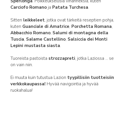
Sperlonga
. Poikkeuksellisia vihanneksia, kuten
Carciofo Romano
ja
Patata Turchesa
.
Sitten
leikkeleet
, jotka ovat tärkeitä reseptien pohja,
kuten
Guanciale di Amatrice
,
Porchetta Romana
,
Abbacchio Romano
,
Salumi di montagna della
Tuscia
,
Salame Castellino
,
Salsiccia dei Monti
Lepini mustasta siasta
.
Tuoreista pastoista
strozzapreti
, jotka Laziossa ... se
on vain niin.
Ei muuta kuin tutustua Lazion
tyypillisiin tuotteisiin
verkkokaupassa!
Hyvää navigointia ja hyvää
ruokahalua!