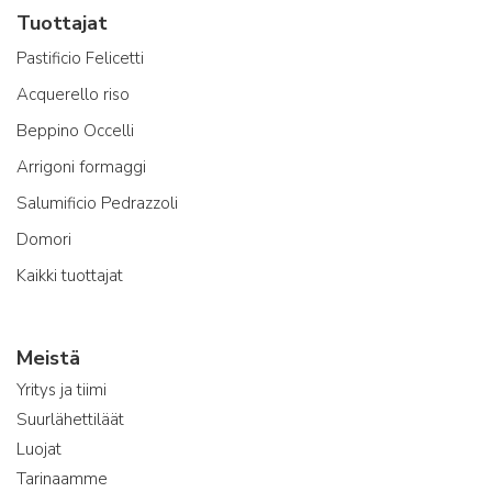
Tuottajat
Pastificio Felicetti
Acquerello riso
Beppino Occelli
Arrigoni formaggi
Salumificio Pedrazzoli
Domori
Kaikki tuottajat
Meistä
Yritys ja tiimi
Suurlähettiläät
Luojat
Tarinaamme