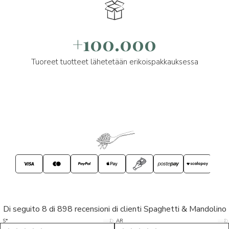
+100.000
Tuoreet tuotteet lähetetään erikoispakkauksessa
Di seguito 8 di 898 recensioni di clienti Spaghetti & Mandolino
5/5
5/5
S*
AR
5/5
5/5
LP
D*