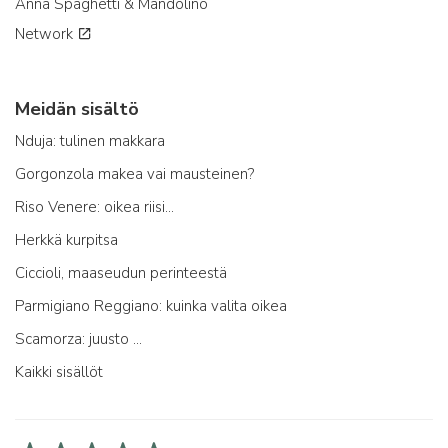
Anna Spaghetti & Mandolino
Network
Meidän sisältö
Nduja: tulinen makkara
Gorgonzola makea vai mausteinen?
Riso Venere: oikea riisi...
Herkkä kurpitsa
Ciccioli, maaseudun perinteestä
Parmigiano Reggiano: kuinka valita oikea
Scamorza: juusto ...
Kaikki sisällöt