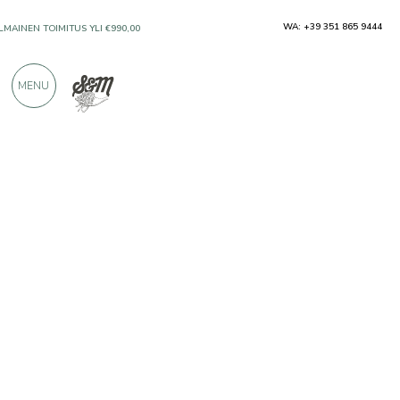
WA: +39 351 865 9444
ILMAINEN TOIMITUS YLI €990,00
MENU
VAIN ERINOMAISILTA VALMISTAJILTA
YLI 900 POSITIIVISTA ARVOSTELUA
Tuottajat
Tenuta Scollo