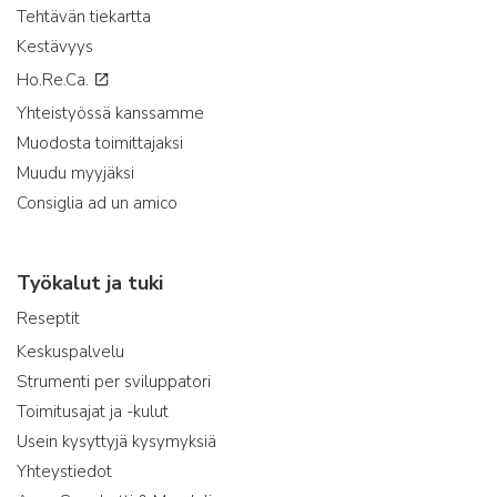
Tehtävän tiekartta
Kestävyys
Ho.Re.Ca.
Yhteistyössä kanssamme
Muodosta toimittajaksi
Muudu myyjäksi
Consiglia ad un amico
Työkalut ja tuki
Reseptit
Keskuspalvelu
Strumenti per sviluppatori
Toimitusajat ja -kulut
Usein kysyttyjä kysymyksiä
Yhteystiedot