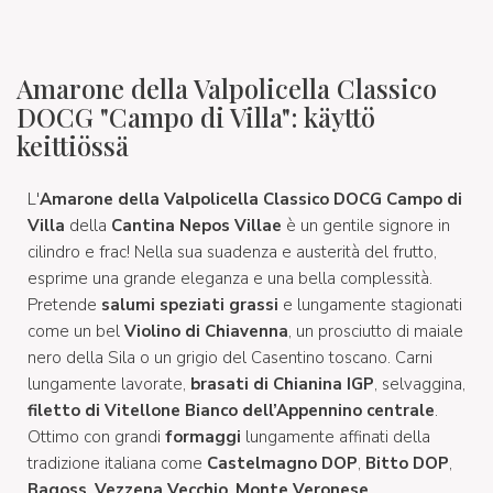
Amarone della Valpolicella Classico
DOCG "Campo di Villa": käyttö
keittiössä
L'
Amarone della Valpolicella Classico DOCG Campo di
Villa
della
Cantina Nepos Villae
è un gentile signore in
cilindro e frac! Nella sua suadenza e austerità del frutto,
esprime una grande eleganza e una bella complessità.
Pretende
salumi speziati grassi
e lungamente stagionati
come un bel
Violino di Chiavenna
, un prosciutto di maiale
nero della Sila o un grigio del Casentino toscano. Carni
lungamente lavorate,
brasati di Chianina IGP
, selvaggina,
filetto di Vitellone Bianco dell’Appennino centrale
.
Ottimo con grandi
formaggi
lungamente affinati della
tradizione italiana come
Castelmagno DOP
,
Bitto DOP
,
Bagoss
,
Vezzena Vecchio
,
Monte Veronese