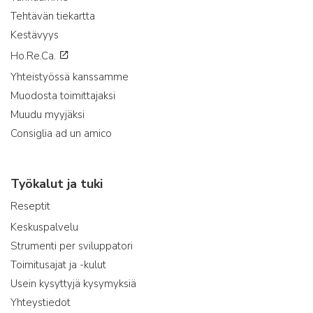
Tehtävän tiekartta
Kestävyys
Ho.Re.Ca.
Yhteistyössä kanssamme
Muodosta toimittajaksi
Muudu myyjäksi
Consiglia ad un amico
Työkalut ja tuki
Reseptit
Keskuspalvelu
Strumenti per sviluppatori
Toimitusajat ja -kulut
Usein kysyttyjä kysymyksiä
Yhteystiedot