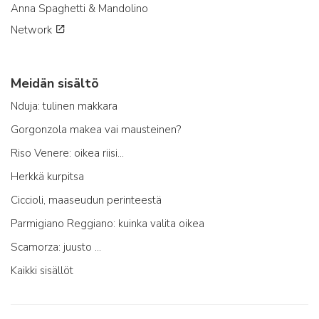
Anna Spaghetti & Mandolino
Network
Meidän sisältö
Nduja: tulinen makkara
Gorgonzola makea vai mausteinen?
Riso Venere: oikea riisi...
Herkkä kurpitsa
Ciccioli, maaseudun perinteestä
Parmigiano Reggiano: kuinka valita oikea
Scamorza: juusto ...
Kaikki sisällöt