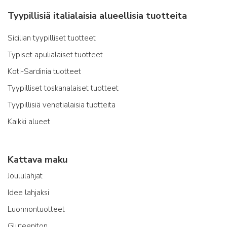
Tyypillisiä italialaisia alueellisia tuotteita
Sicilian tyypilliset tuotteet
Typiset apulialaiset tuotteet
Koti-Sardinia tuotteet
Tyypilliset toskanalaiset tuotteet
Tyypillisiä venetialaisia tuotteita
Kaikki alueet
Kattava maku
Joululahjat
Idee lahjaksi
Luonnontuotteet
Gluteeniton