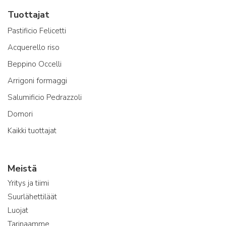
Tuottajat
Pastificio Felicetti
Acquerello riso
Beppino Occelli
Arrigoni formaggi
Salumificio Pedrazzoli
Domori
Kaikki tuottajat
Meistä
Yritys ja tiimi
Suurlähettiläät
Luojat
Tarinaamme