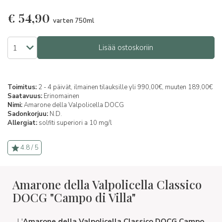
€
54,90
varten 750ml
Lisää ostoskoriin
Toimitus:
2 - 4 päivät, ilmainen tilauksille yli 990,00€, muuten 189,00€
Saatavuus:
Erinomainen
Nimi:
Amarone della Valpolicella DOCG
Sadonkorjuu:
N.D.
Allergiat:
solfiti superiori a 10 mg/l
4.8 / 5
Amarone della Valpolicella Classico
DOCG "Campo di Villa"
L'
Amarone della Valpolicella Classico DOCG Campo