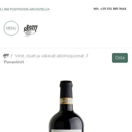
WA: +39 351 865 9444
YLI 900 POSITIIVISTA ARVOSTELUA
MENU
/
Viinit, oluet ja väkevät alkoholijuomat
/
Amarone della Valpolicella Classico DOCG "Campo di Villa"
Osta
Osta
Punaviinit