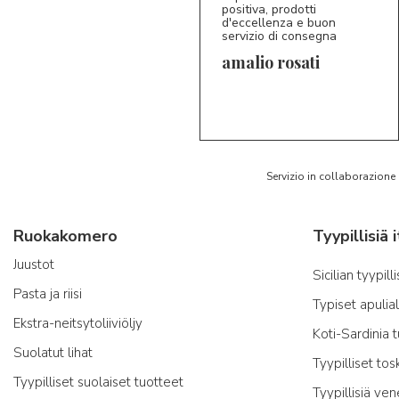
positiva, prodotti
d'eccellenza e buon
servizio di consegna
amalio rosati
5/5
AR
Servizio in collaborazione
Ruokakomero
Juustot
Sicilian tyypill
Pasta ja riisi
Typiset apulia
Ekstra-neitsytoliiviöljy
Koti-Sardinia 
Suolatut lihat
Tyypilliset tos
Tyypilliset suolaiset tuotteet
Tyypillisiä ven