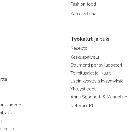
Fashion food
Kaikki valinnat
Työkalut ja tuki
Reseptit
t
Keskuspalvelu
Strumenti per sviluppatori
Toimitusajat ja -kulut
rtta
Usein kysyttyjä kysymyksiä
Yhteystiedot
Anna Spaghetti & Mandolino
 kanssamme
Network
ttajaksi
si
n amico