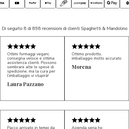
Di seguito 8 di 898 recensioni di clienti Spaghetti & Mandolino
Ottimi formaggi vegani,
Ottimo prodotto,
consegna veloce e ottima
imballaggio molto accurato
assistenza clienti. Possono
Morena
sembrare alte le spese di
spedizione, ma la cura per
l’imballaggio vi stupirà!
Laura Pazzano
5/5
5/5
LP
M*
Pacco arrivato in tempi da
Azienda seria ho