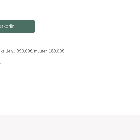
oskoriin
auksille yli 990,00€, muuten 189,00€
l