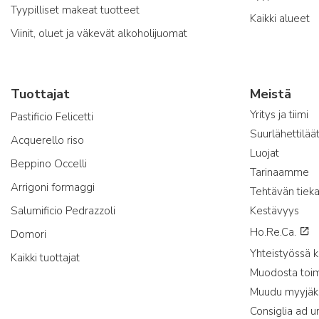
Tyypilliset makeat tuotteet
Kaikki alueet
Viinit, oluet ja väkevät alkoholijuomat
Tuottajat
Meistä
Yritys ja tiimi
Pastificio Felicetti
Suurlähettilää
Acquerello riso
Luojat
Beppino Occelli
Tarinaamme
Arrigoni formaggi
Tehtävän tieka
Salumificio Pedrazzoli
Kestävyys
Ho.Re.Ca.
Domori
Yhteistyössä
Kaikki tuottajat
Muodosta toimi
Muudu myyjäk
Consiglia ad u