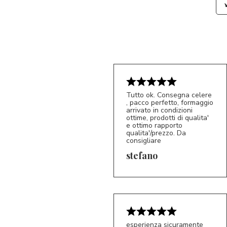
Tutto ok. Consegna celere
, pacco perfetto, formaggio
arrivato in condizioni
ottime, prodotti di qualita'
e ottimo rapporto
qualita'/prezzo. Da
consigliare
5/5
S*
stefano
esperienza sicuramente