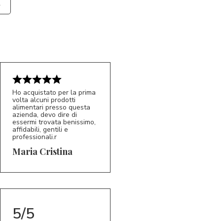
Ho acquistato per la prima
volta alcuni prodotti
alimentari presso questa
azienda, devo dire di
essermi trovata benissimo,
affidabili, gentili e
professionali.r
5/5
MC
Maria Cristina
5/5