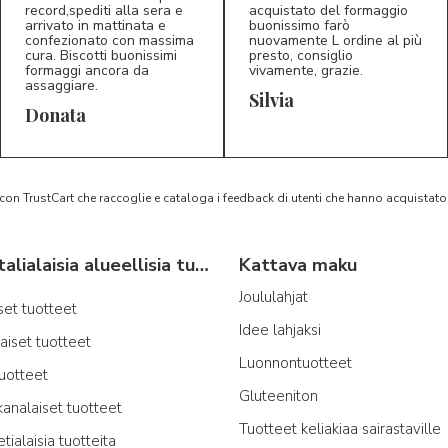
record,spediti alla sera e
acquistato del formaggio
arrivato in mattinata e
buonissimo farò
confezionato con massima
nuovamente L ordine al più
cura. Biscotti buonissimi
presto, consiglio
formaggi ancora da
vivamente, grazie.
assaggiare.
Silvia
5/5
5/5
D*
S*
Donata
 con TrustCart che raccoglie e cataloga i feedback di utenti che hanno acquista
Tyypillisiä italialaisia alueellisia tuotteita
Kattava maku
Joululahjat
iset tuotteet
Idee lahjaksi
laiset tuotteet
Luonnontuotteet
tuotteet
Gluteeniton
kanalaiset tuotteet
Tuotteet keliakiaa sairastaville
etialaisia tuotteita