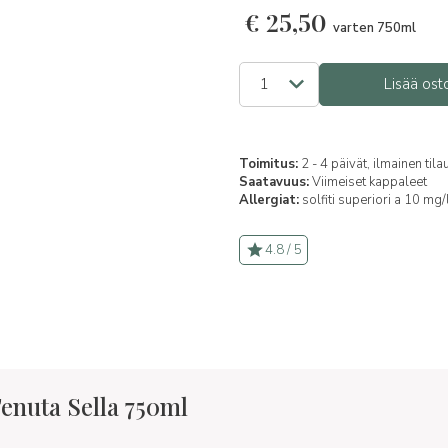
€
25,50
varten 750ml
Lisää ost
Toimitus:
2 - 4 päivät, ilmainen til
Saatavuus:
Viimeiset kappaleet
Allergiat:
solfiti superiori a 10 mg/
4.8 / 5
enuta Sella 750ml