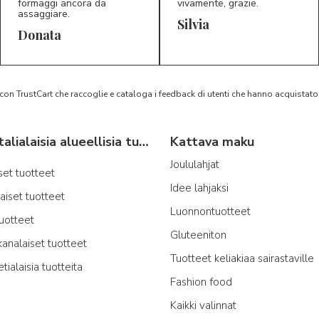
formaggi ancora da
vivamente, grazie.
assaggiare.
Silvia
5/5
5/5
D*
S*
Donata
 con TrustCart che raccoglie e cataloga i feedback di utenti che hanno acquista
Tyypillisiä italialaisia alueellisia tuotteita
Kattava maku
Joululahjat
iset tuotteet
Idee lahjaksi
laiset tuotteet
Luonnontuotteet
tuotteet
Gluteeniton
kanalaiset tuotteet
Tuotteet keliakiaa sairastaville
etialaisia tuotteita
Fashion food
Kaikki valinnat