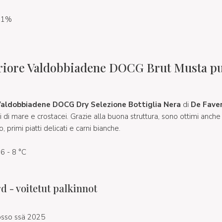
 11%
iore Valdobbiadene DOCG Brut Musta pul
Valdobbiadene DOCG Dry Selezione Bottiglia Nera
di
De Fave
i di mare e crostacei. Grazie alla buona struttura, sono ottimi anche
, primi piatti delicati e carni bianche.
 6 - 8 °C
 - voitetut palkinnot
osso ssä 2025