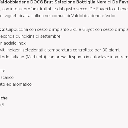
Valdobbiadene DOCG Brut Selezione Bottiglia Nera
di
De Fav
con intensi profumi fruttati e dal gusto secco. De Faveri lo ottiene
i vigneti di alta collina nei comuni di Valdobbiadene e Vidor.
to
: Cappuccina con sesto d’impianto 3x1 e Guyot con sesto d’impi
 seconda quindicina di settembre.
in acciaio inox.
eviti indigeni selezionati a temperatura controllata per 30 giorni.
todo italiano (Martinotti) con presa di spuma in autoclave inox tra
nte.
 scarico.
ttato ed aromatico.
iche
r/l