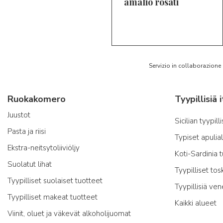
amalio rosati
5/5
AR
Servizio in collaborazione
Ruokakomero
Juustot
Sicilian tyypill
Pasta ja riisi
Typiset apulia
Ekstra-neitsytoliiviöljy
Koti-Sardinia 
Suolatut lihat
Tyypilliset tos
Tyypilliset suolaiset tuotteet
Tyypillisiä ven
Tyypilliset makeat tuotteet
Kaikki alueet
Viinit, oluet ja väkevät alkoholijuomat