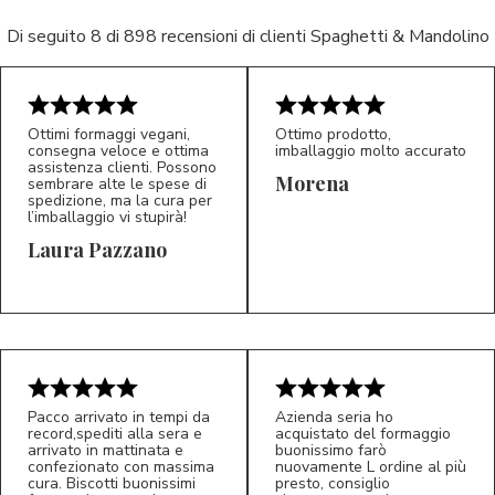
Di seguito 8 di 898 recensioni di clienti Spaghetti & Mandolino
Ottimi formaggi vegani,
Ottimo prodotto,
consegna veloce e ottima
imballaggio molto accurato
assistenza clienti. Possono
Morena
sembrare alte le spese di
spedizione, ma la cura per
l’imballaggio vi stupirà!
Laura Pazzano
5/5
5/5
LP
M*
Pacco arrivato in tempi da
Azienda seria ho
record,spediti alla sera e
acquistato del formaggio
arrivato in mattinata e
buonissimo farò
confezionato con massima
nuovamente L ordine al più
cura. Biscotti buonissimi
presto, consiglio