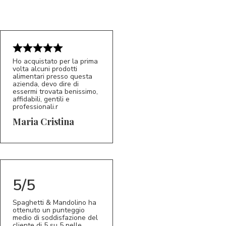
Ho acquistato per la prima
volta alcuni prodotti
alimentari presso questa
azienda, devo dire di
essermi trovata benissimo,
affidabili, gentili e
professionali.r
5/5
MC
Maria Cristina
5/5
Spaghetti & Mandolino ha
ottenuto un punteggio
medio di soddisfazione del
cliente di 5 su 5 nelle