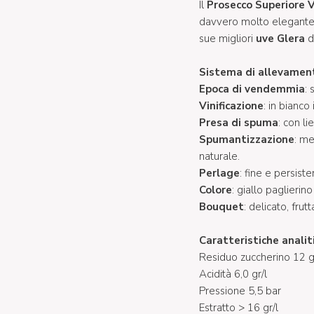
Il
Prosecco Superiore 
davvero molto elegante, 
sue migliori
uve Glera
de
Sistema di allevamen
Epoca di vendemmia
:
Vinificazione
: in bianco 
Presa di spuma
: con li
Spumantizzazione
: me
naturale.
Perlage
: fine e persiste
Colore
: giallo paglierino
Bouquet
: delicato, fru
Caratteristiche analit
Residuo zuccherino 12 g
Acidità 6,0 gr/l
Pressione 5,5 bar
Estratto > 16 gr/l