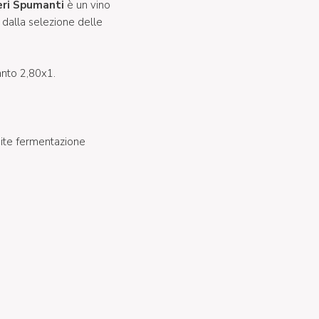
eri Spumanti
è un vino
 dalla selezione delle
anto 2,80x1.
mite fermentazione