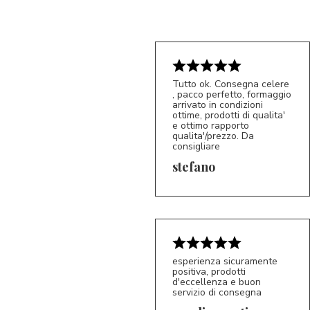
Tutto ok. Consegna celere
, pacco perfetto, formaggio
arrivato in condizioni
ottime, prodotti di qualita'
e ottimo rapporto
qualita'/prezzo. Da
consigliare
5/5
S*
stefano
esperienza sicuramente
positiva, prodotti
d'eccellenza e buon
servizio di consegna