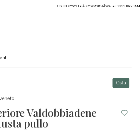
USEIN KYSYTTYJÄ KYSYMYKSIÄ
WA: +39 351 865 9444
ehti
Osta
Veneto
eriore Valdobbiadene
sta pullo