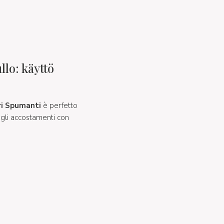
lo: käyttö
ri Spumanti
è perfetto
 gli accostamenti con