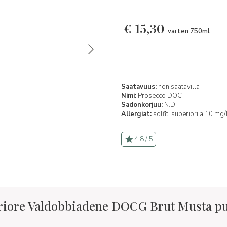
€
15,30
varten 750ml
Saatavuus:
non saatavilla
Nimi:
Prosecco DOC
Sadonkorjuu:
N.D.
Allergiat:
solfiti superiori a 10 mg/
4.8 / 5
riore Valdobbiadene DOCG Brut Musta pu