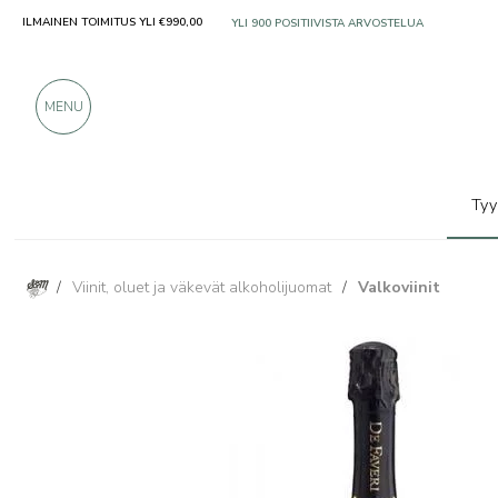
ILMAINEN TOIMITUS YLI €990,00
VAIN ERINOMAISILTA VALMISTAJILTA
YLI 900 POSITIIVISTA ARVOSTELUA
MENU
Tyy
/
Viinit, oluet ja väkevät alkoholijuomat
/
Valkoviinit