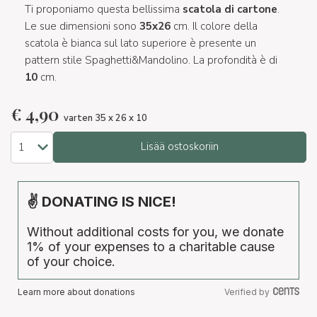
Ti proponiamo questa bellissima
scatola di cartone
.
Le sue dimensioni sono
35x26
cm. Il colore della
scatola è bianca sul lato superiore è presente un
pattern stile Spaghetti&Mandolino. La profondità è di
10
cm.
€
4,90
varten 35 x 26 x 10
Lisää ostoskoriin
✌ DONATING IS NICE!
Without additional costs for you, we donate
1% of your expenses to a charitable cause
of your choice.
Learn more about donations
Verified by