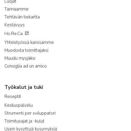
Luojat
Tarinaamme
Tehtävän tiekartta
Kestävyys
Ho.Re.Ca.
Yhteistyössä kanssamme
Muodosta toimittajaksi
Muudu myyjäksi
Consiglia ad un amico
Työkalut ja tuki
Reseptit
Keskuspalvelu
Strumenti per sviluppatori
Toimitusajat ja -kulut
Usein kysyttyjä kysymyksiä