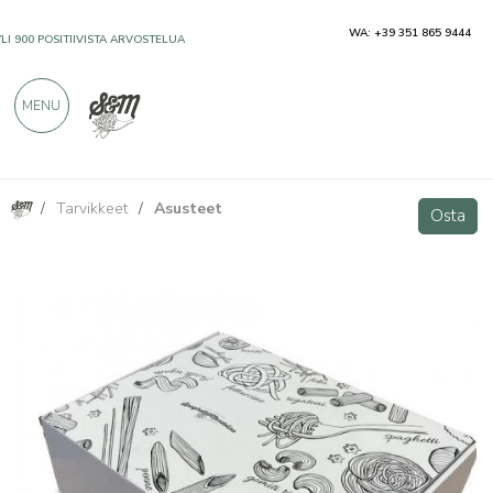
WA: +39 351 865 9444
YLI 900 POSITIIVISTA ARVOSTELUA
MENU
/
Tarvikkeet
/
Asusteet
Pasta ja mandoliinipaketti, keskikokoinen.
Osta
Osta