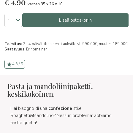
€
4,90
varten 35 x 26 x 10
Lisää ostoskoriin
Toimitus:
2 - 4 päivät, ilmainen tilauksille yli 990,00€, muuten 189,00€
Saatavuus:
Erinomainen
4.8 / 5
Pasta ja mandoliinipaketti,
keskikokoinen.
Hai bisogno di una
confezione
stile
Spaghetti&Mandolino? Nessun problema: abbiamo
anche quella!