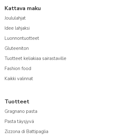
Kattava maku
Joululahjat
Idee lahjaksi
Luonnontuotteet
Gluteeniton
Tuotteet keliakiaa sairastaville
Fashion food
Kaikki valinnat
Tuotteet
Gragnano pasta
Pasta täysjyvä
Zizzona di Battipaglia