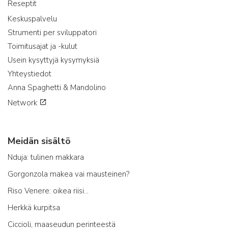
Reseptit
Keskuspalvelu
Strumenti per sviluppatori
Toimitusajat ja -kulut
Usein kysyttyjä kysymyksiä
Yhteystiedot
Anna Spaghetti & Mandolino
Network
Meidän sisältö
Nduja: tulinen makkara
Gorgonzola makea vai mausteinen?
Riso Venere: oikea riisi...
Herkkä kurpitsa
Ciccioli, maaseudun perinteestä