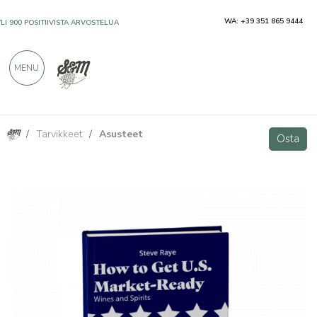
WA: +39 351 865 9444
YLI 900 POSITIIVISTA ARVOSTELUA
MENU
/
Tarvikkeet
/
Asusteet
Kuinka saada Yhdysvaltain markkinoille: viinit ja väkevät alkoholijuomat.
Osta
Osta