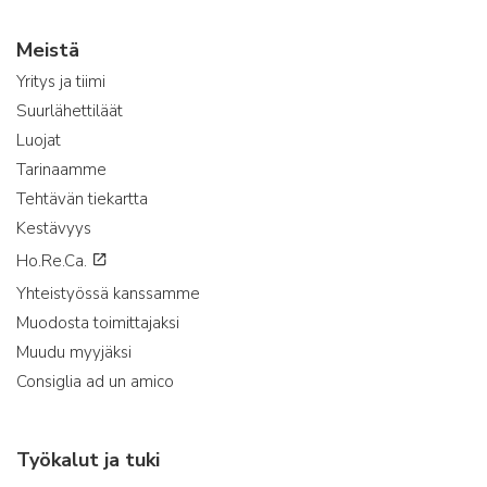
Meistä
Yritys ja tiimi
Suurlähettiläät
Luojat
Tarinaamme
Tehtävän tiekartta
Kestävyys
Ho.Re.Ca.
Yhteistyössä kanssamme
Muodosta toimittajaksi
Muudu myyjäksi
Consiglia ad un amico
Työkalut ja tuki