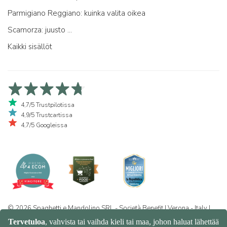
Parmigiano Reggiano: kuinka valita oikea
Scamorza: juusto ...
Kaikki sisällöt
4,7/5 Trustpilotissa
4,9/5 Trustcartissa
4,7/5 Googleissa
© 2026 Spaghetti e Mandolino SRL - Società Benefit | Verona - Italy |
+39 351 865 9444 | P.I. IT04913730232 | Certificazione BIO: IT-BIO-
016.380-0110744.2026.001 | REA VR-455804 |
Yksityisyys- ja