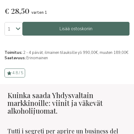
€
28,50
varten 1
Lisää ostoskoriin
Toimitus:
2 - 4 päivät, ilmainen tilauksille yli 990,00€, muuten 189,00€
Saatavuus:
Erinomainen
4.8 / 5
Kuinka saada Yhdysvaltain
markkinoille: viinit ja väkevät
alkoholijuomat.
Tutti i segreti per aprire un business del