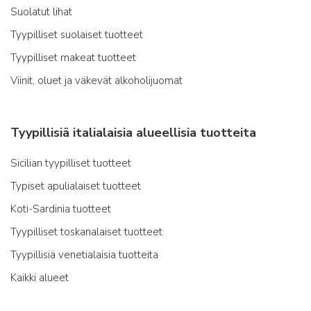
Suolatut lihat
Tyypilliset suolaiset tuotteet
Tyypilliset makeat tuotteet
Viinit, oluet ja väkevät alkoholijuomat
Tyypillisiä italialaisia alueellisia tuotteita
Sicilian tyypilliset tuotteet
Typiset apulialaiset tuotteet
Koti-Sardinia tuotteet
Tyypilliset toskanalaiset tuotteet
Tyypillisiä venetialaisia tuotteita
Kaikki alueet