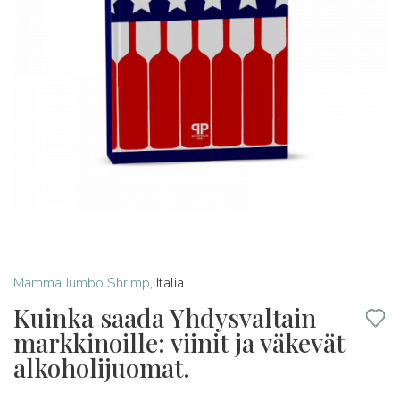
Mamma Jumbo Shrimp
,
Italia
Kuinka saada Yhdysvaltain
markkinoille: viinit ja väkevät
alkoholijuomat.