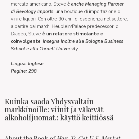
mercato americano. Steve
è anche Managing Partner
di Bevology Imports
, una boutique di importazione di
vini e liquori. Con oltre 30 anni di esperienza nel settore,
a partire dai marchi Heublein/Palace predecessori di
Diageo, Steve
è un relatore stimolante e
coinvolgente
.
Insegna inoltre alla Bologna Business
School e alla Cornell University
.
Lingua: Inglese
Pagine: 298
Kuinka saada Yhdysvaltain
markkinoille: viinit ja väkevät
alkoholijuomat.: käyttö keittiössä
About the Book of
How To Get U.S. Market-