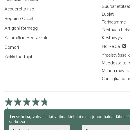
Suurlähettilää
Acquerello riso
Luojat
Beppino Occelli
Tarinaamme
Arrigoni formaggi
Tehtävän tieka
Salumificio Pedrazzoli
Kestävyys
Ho.Re.Ca.
Domori
Yhteistyössä
Kaikki tuottajat
Muodosta toimi
Muudu myyjäk
Consiglia ad u
4,7/5 Trustpilotissa
4,9/5 Trustcartissa
4,7/5 Googleissa