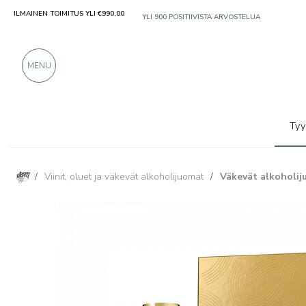
ILMAINEN TOIMITUS YLI €990,00
VAIN ERINOMAISILTA VALMISTAJILTA
YLI 900 POSITIIVISTA ARVOSTELUA
MENU
Tyy
/
Viinit, oluet ja väkevät alkoholijuomat
/
Väkevät alkoholiju