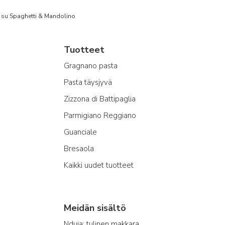
to su Spaghetti & Mandolino
Tuotteet
Gragnano pasta
Pasta täysjyvä
Zizzona di Battipaglia
Parmigiano Reggiano
Guanciale
Bresaola
Kaikki uudet tuotteet
Meidän sisältö
Nduja: tulinen makkara