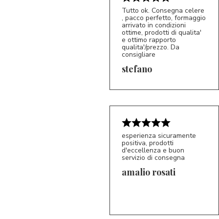
Tutto ok. Consegna celere
, pacco perfetto, formaggio
arrivato in condizioni
ottime, prodotti di qualita'
e ottimo rapporto
qualita'/prezzo. Da
consigliare
5/5
S*
stefano
esperienza sicuramente
positiva, prodotti
d'eccellenza e buon
servizio di consegna
amalio rosati
5/5
AR