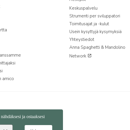
t
Keskuspalvelu
Strumenti per sviluppatori
Toimitusajat ja -kulut
rtta
Usein kysyttyjä kysymyksiä
Yhteystiedot
Anna Spaghetti & Mandolino
 kanssamme
Network
ttajaksi
si
n amico