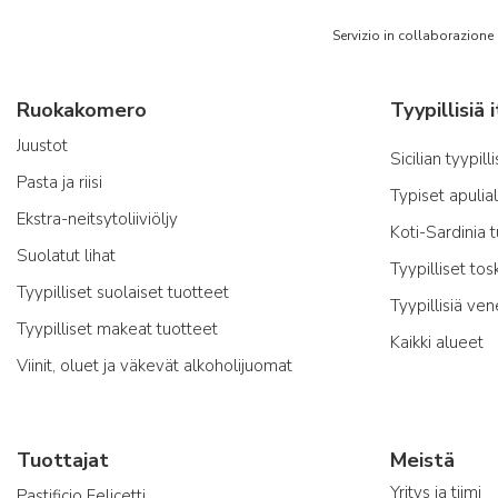
Servizio in collaborazione
Ruokakomero
Juustot
Sicilian tyypill
Pasta ja riisi
Typiset apulia
Ekstra-neitsytoliiviöljy
Koti-Sardinia 
Suolatut lihat
Tyypilliset tos
Tyypilliset suolaiset tuotteet
Tyypillisiä ven
Tyypilliset makeat tuotteet
Kaikki alueet
Viinit, oluet ja väkevät alkoholijuomat
Tuottajat
Meistä
Yritys ja tiimi
Pastificio Felicetti