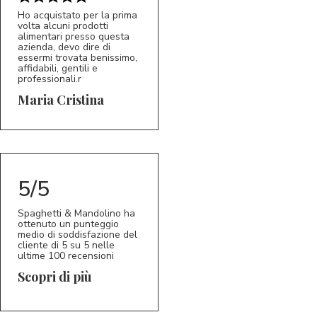
Ho acquistato per la prima
volta alcuni prodotti
alimentari presso questa
azienda, devo dire di
essermi trovata benissimo,
affidabili, gentili e
professionali.r
5/5
MC
Maria Cristina
5/5
Spaghetti & Mandolino ha
ottenuto un punteggio
medio di soddisfazione del
cliente di 5 su 5 nelle
ultime 100 recensioni
Scopri di più