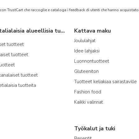
 con TrustCart che raccoglie e cataloga i feedback di utenti che hanno acquista
Tyypillisiä italialaisia alueellisia tuotteita
Kattava maku
Joululahjat
iset tuotteet
Idee lahjaksi
laiset tuotteet
Luonnontuotteet
tuotteet
Gluteeniton
kanalaiset tuotteet
Tuotteet keliakiaa sairastaville
etialaisia tuotteita
Fashion food
Kaikki valinnat
Työkalut ja tuki
Reseptit