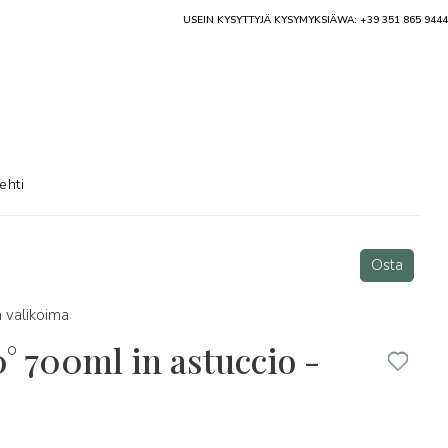
USEIN KYSYTTYJÄ KYSYMYKSIÄ
WA: +39 351 865 9444
ehti
Osta
 valikoima
 700ml in astuccio -