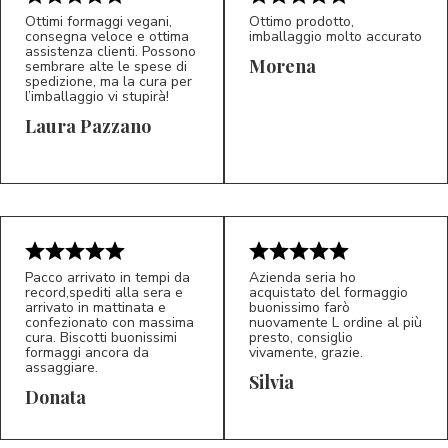
Ottimi formaggi vegani,
Ottimo prodotto,
consegna veloce e ottima
imballaggio molto accurato
assistenza clienti. Possono
Morena
sembrare alte le spese di
spedizione, ma la cura per
l’imballaggio vi stupirà!
Laura Pazzano
5/5
5/5
LP
M*
Pacco arrivato in tempi da
Azienda seria ho
record,spediti alla sera e
acquistato del formaggio
arrivato in mattinata e
buonissimo farò
confezionato con massima
nuovamente L ordine al più
cura. Biscotti buonissimi
presto, consiglio
formaggi ancora da
vivamente, grazie.
assaggiare.
Silvia
5/5
5/5
D*
S*
Donata