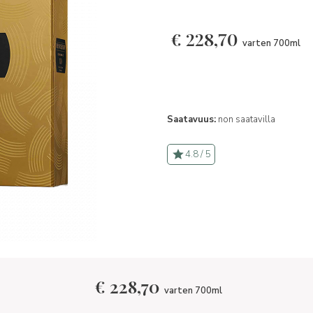
€
228,70
varten 700ml
Saatavuus:
non saatavilla
4.8 / 5
€
228,70
varten 700ml