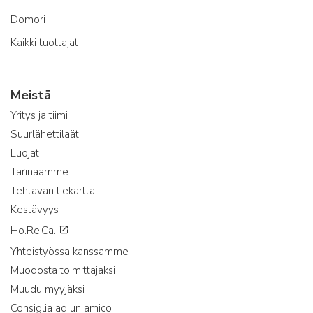
Domori
Kaikki tuottajat
Meistä
Yritys ja tiimi
Suurlähettiläät
Luojat
Tarinaamme
Tehtävän tiekartta
Kestävyys
Ho.Re.Ca.
Yhteistyössä kanssamme
Muodosta toimittajaksi
Muudu myyjäksi
Consiglia ad un amico