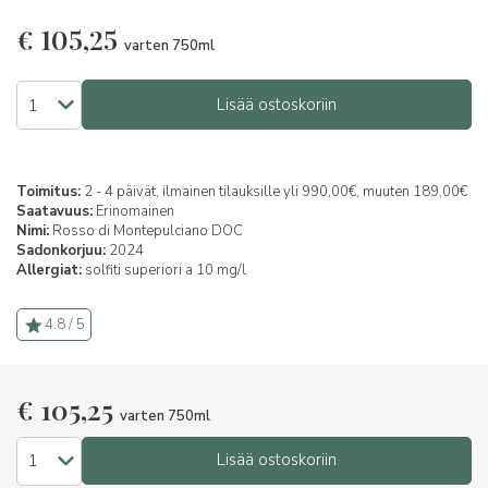
€
105,25
varten 750ml
Lisää ostoskoriin
Toimitus:
2 - 4 päivät, ilmainen tilauksille yli 990,00€, muuten 189,00€
Saatavuus:
Erinomainen
Nimi:
Rosso di Montepulciano DOC
Sadonkorjuu:
2024
Allergiat:
solfiti superiori a 10 mg/l
4.8 / 5
€
105,25
varten 750ml
Lisää ostoskoriin