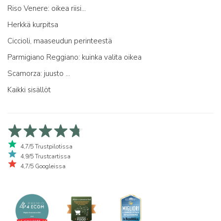
Riso Venere: oikea riisi...
Herkkä kurpitsa
Ciccioli, maaseudun perinteestä
Parmigiano Reggiano: kuinka valita oikea
Scamorza: juusto ...
Kaikki sisällöt
4,7/5 Trustpilotissa
4,9/5 Trustcartissa
4,7/5 Googleissa