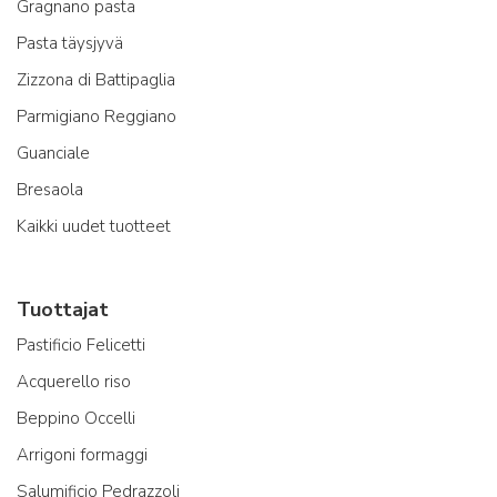
Gragnano pasta
Pasta täysjyvä
Zizzona di Battipaglia
Parmigiano Reggiano
Guanciale
Bresaola
Kaikki uudet tuotteet
Tuottajat
Pastificio Felicetti
Acquerello riso
Beppino Occelli
Arrigoni formaggi
Salumificio Pedrazzoli