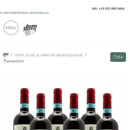
WA: +39 351 865 9444
YLI 900 POSITIIVISTA ARVOSTELUA
MENU
/
Viinit, oluet ja väkevät alkoholijuomat
/
Rosso di Montepulciano DOC - 6 bottiglie - Tenuta di Gracciano della Seta
Osta
Osta
Punaviinit